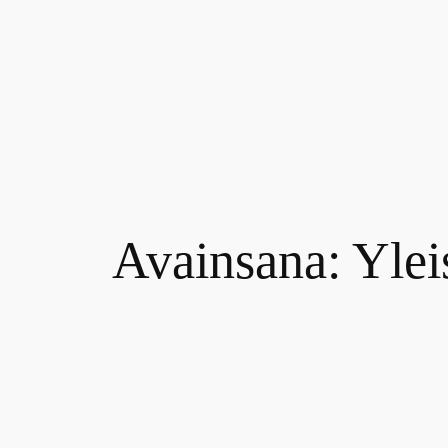
Siirry
sisältöön
Avainsana:
Ylei