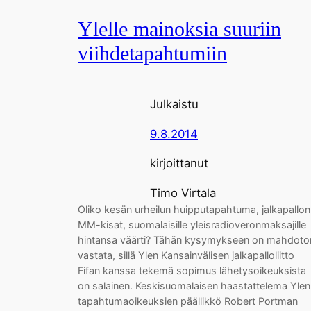
Ylelle mainoksia suuriin
viihdetapahtumiin
Julkaistu
9.8.2014
kirjoittanut
Timo Virtala
Oliko kesän urheilun huipputapahtuma, jalkapallon
MM-kisat, suomalaisille yleisradioveronmaksajille
hintansa väärti? Tähän kysymykseen on mahdoto
vastata, sillä Ylen Kansainvälisen jalkapalloliitto
Fifan kanssa tekemä sopimus lähetysoikeuksista
on salainen. Keskisuomalaisen haastattelema Ylen
tapahtumaoikeuksien päällikkö Robert Portman