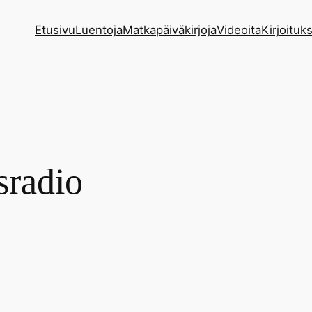
Etusivu
Luentoja
Matkapäiväkirjoja
Videoita
Kirjoituks
sradio