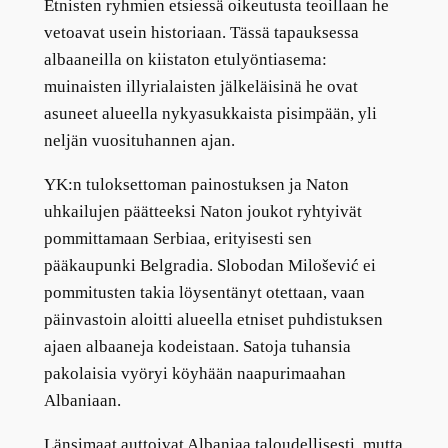
Etnisten ryhmien etsiessä oikeutusta teoillaan he
vetoavat usein historiaan. Tässä tapauksessa
albaaneilla on kiistaton etulyöntiasema:
muinaisten illyrialaisten jälkeläisinä he ovat
asuneet alueella nykyasukkaista pisimpään, yli
neljän vuosituhannen ajan.
YK:n tuloksettoman painostuksen ja Naton
uhkailujen päätteeksi Naton joukot ryhtyivät
pommittamaan Serbiaa, erityisesti sen
pääkaupunki Belgradia. Slobodan Milošević ei
pommitusten takia löysentänyt otettaan, vaan
päinvastoin aloitti alueella etniset puhdistuksen
ajaen albaaneja kodeistaan. Satoja tuhansia
pakolaisia vyöryi köyhään naapurimaahan
Albaniaan.
Länsimaat auttoivat Albaniaa taloudellisesti, mutta