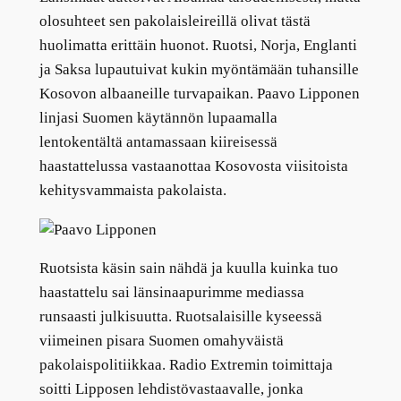
olosuhteet sen pakolaisleireillä olivat tästä
huolimatta erittäin huonot. Ruotsi, Norja, Englanti
ja Saksa lupautuivat kukin myöntämään tuhansille
Kosovon albaaneille turvapaikan. Paavo Lipponen
linjasi Suomen käytännön lupaamalla
lentokentältä antamassaan kiireisessä
haastattelussa vastaanottaa Kosovosta viisitoista
kehitysvammaista pakolaista.
Ruotsista käsin sain nähdä ja kuulla kuinka tuo
haastattelu sai länsinaapurimme mediassa
runsaasti julkisuutta. Ruotsalaisille kyseessä
viimeinen pisara Suomen omahyväistä
pakolaispolitiikkaa. Radio Extremin toimittaja
soitti Lipposen lehdistövastaavalle, jonka