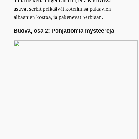
Tällä hetkellä ongelmana on, että Kosovossa
asuvat serbit pelkäävät koteihinsa palaavien
albaanien kostoa, ja pakenevat Serbiaan.
Budva, osa 2: Pohjattomia mysteerejä