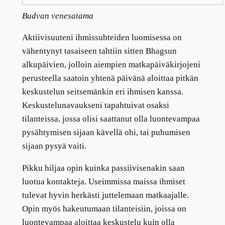
Budvan venesatama
Aktiivisuuteni ihmissuhteiden luomisessa on
vähentynyt tasaiseen tahtiin sitten Bhagsun
alkupäivien, jolloin aiempien matkapäiväkirjojeni
perusteella saatoin yhtenä päivänä aloittaa pitkän
keskustelun seitsemänkin eri ihmisen kanssa.
Keskustelunavaukseni tapahtuivat osaksi
tilanteissa, jossa olisi saattanut olla luontevampaa
pysähtymisen sijaan kävellä ohi, tai puhumisen
sijaan pysyä vaiti.
Pikku hiljaa opin kuinka passiivisenakin saan
luotua kontakteja. Useimmissa maissa ihmiset
tulevat hyvin herkästi juttelemaan matkaajalle.
Opin myös hakeutumaan tilanteisiin, joissa on
luontevampaa aloittaa keskustelu kuin olla