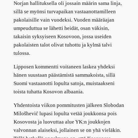
Norjan hallituksella oli jossain määrin sama linja,
sillä se myönsi turvapaikan vastaanottamilleen
pakolaisille vain vuodeksi. Vuoden määräajan
umpeuduttua se lähetti heidät, osan väkisin,
takaisin syksyiseen Kosovoon, jossa useiden
pakolaisten talot olivat tuhottu ja kylmä talvi
tulossa.
Lipposen kommentti voitaneen laskea yhdeksi
hänen suustaan päästämistä sammakoista, sillä
Suomi vastaanotti lopulta satoja, muistaakseni
toista tuhatta Kosovon albaania.
Yhdentoista viikon pommitusten jälkeen Slobodan
Milošhević lupasi lopulta vetää joukkonsa pois
Kosovosta ja luovuttaa alue YK:n joukkojen
valvonnan alaiseksi, jollainen se on yhä vieläkin.