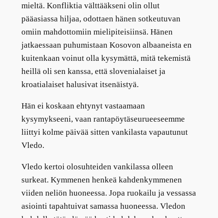
mieltä. Konfliktia välttääkseni olin ollut
pääasiassa hiljaa, odottaen hänen sotkeutuvan
omiin mahdottomiin mielipiteisiinsä. Hänen
jatkaessaan puhumistaan Kosovon albaaneista en
kuitenkaan voinut olla kysymättä, mitä tekemistä
heillä oli sen kanssa, että slovenialaiset ja
kroatialaiset halusivat itsenäistyä.
Hän ei koskaan ehtynyt vastaamaan
kysymykseeni, vaan rantapöytäseurueeseemme
liittyi kolme päivää sitten vankilasta vapautunut
Vledo.
Vledo kertoi olosuhteiden vankilassa olleen
surkeat. Kymmenen henkeä kahdenkymmenen
viiden neliön huoneessa. Jopa ruokailu ja vessassa
asiointi tapahtuivat samassa huoneessa. Vledon