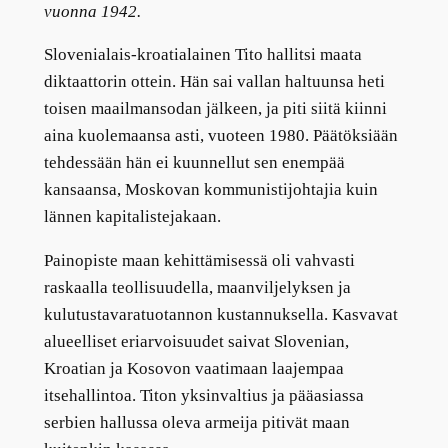
vuonna 1942.
Slovenialais-kroatialainen Tito hallitsi maata
diktaattorin ottein. Hän sai vallan haltuunsa heti
toisen maailmansodan jälkeen, ja piti siitä kiinni
aina kuolemaansa asti, vuoteen 1980. Päätöksiään
tehdessään hän ei kuunnellut sen enempää
kansaansa, Moskovan kommunistijohtajia kuin
lännen kapitalistejakaan.
Painopiste maan kehittämisessä oli vahvasti
raskaalla teollisuudella, maanviljelyksen ja
kulutustavaratuotannon kustannuksella. Kasvavat
alueelliset eriarvoisuudet saivat Slovenian,
Kroatian ja Kosovon vaatimaan laajempaa
itsehallintoa. Titon yksinvaltius ja pääasiassa
serbien hallussa oleva armeija pitivät maan