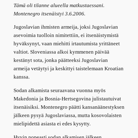
Tämä oli tilanne alueella matkustaessani.
Montenegro itsenäistyi 3.6.2006.
Jugoslavian ihmisten armeija, joksi Jugoslavian
asevoimia tuolloin nimitettiin, ei itsenäistymistä
hyväksynyt, vaan miehitti irtautumista yrittäneet
valtiot. Sloveniassa alkoi kymmenen päivää
kestänyt sota, jonka päätteeksi Jugoslavian
armeija vetäytyi ja keskittyi taistelemaan Kroatian
kanssa.
Sodan alkamista seuraavana vuonna myös
Makedonia ja Bosnia-Hertsegovina julistautuivat
itsenäisiksi. Montenegro päätti kansanäänestyksen
jälkeen pysyä Jugoslaviassa, mutta kosovolaisten
mielipidettä asiasta ei edes kysytty.
Hyvin nopeasti sodan alkamisen jälkeen