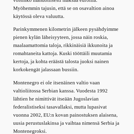
voisinko mahdollisesti maksaa euroilla.
Myöhemmin tajusin, että se on osavaltion ainoa
käytössä oleva valuutta.
Parinkymmenen kilometrin jälkeen pysähdyimme
pienen kylän läheisyyteen, jossa näin roskia,
maalaamattomia taloja, rikkinäisiä ikkunoita ja
romahtaneita kattoja. Kuski tööttäili muutamia
kertoja, ja kohta eräästä talosta juoksi nainen
korkokengät jalassaan bussiin.
Montenegro ei ole itsenäinen valtio vaan
valtioliitossa Serbian kanssa. Vuodesta 1992
lähtien he nimittivät itseään Jugoslavian
federalistiseksi tasavallaksi, mutta lupasivat
vuonna 2002, EU:n kovan painostuksen alaisena,
uusia perustuslakinsa ja vaihtaa nimensä Serbia ja
Montenegroksi.