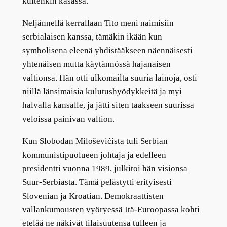
kuitenkin kasassa.
Neljännellä kerrallaan Tito meni naimisiin
serbialaisen kanssa, tämäkin ikään kun
symbolisena eleenä yhdistääkseen näennäisesti
yhtenäisen mutta käytännössä hajanaisen
valtionsa. Hän otti ulkomailta suuria lainoja, osti
niillä länsimaisia kulutushyödykkeitä ja myi
halvalla kansalle, ja jätti siten taakseen suurissa
veloissa painivan valtion.
Kun Slobodan Miloševićista tuli Serbian
kommunistipuolueen johtaja ja edelleen
presidentti vuonna 1989, julkitoi hän visionsa
Suur-Serbiasta. Tämä pelästytti erityisesti
Slovenian ja Kroatian. Demokraattisten
vallankumousten vyöryessä Itä-Euroopassa kohti
etelää ne näkivät tilaisuutensa tulleen ja