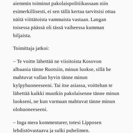
aiemmin toiminut pakolaispolitiikassaan niin
esimerkillisesti, ei sen tällä kertaa tarvitsisi ottaa
näitä viittätoista vammaista vastaan. Langan
toisessa päässä oli tässä vaiheessa kumman
hiljaista.
Toimittaja jatkoi:
– Te voitte lähettää ne viisitoista Kosovon
albaania tänne Ruotsiin, minun luokse, sillä he
mahtuvat vallan hyvin tänne minun
kylpyhuoneeseeni. Tai itse asiassa, voittehan te
lähettää kaikki muutkin pakolaisenne tänne minun
luokseni, ne kun varmaan mahtuvat tänne minun
olohuoneeseeni.
– Inga mera kommentarer, totesi Lipposen
lehdistövastaava ja sulki puhelimen.