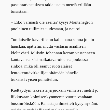
passintarkastuksen takia useita metriä erillään
toisistaan.
–
Eikö varmasti ole aseita? kysyi Montenegron
puoleinen tullimies uudestaan, ja nauroi.
Tuollaiselle kaverille on kai tapana sanoa jotain
hauskaa, ajattelin, mutta vastasin asiallisen
kieltävästi. Muistin Johannan kerran vastanneen
kantavansa käsimatkatavaroidensa joukossa
sinkoa, mikä oli saanut ruotsalaiset
lentokenttävirkailijat pitämään hänelle
tiukansävyisen puhuttelun.
Kieltäydyin takseista ja juoksin viimeiset metrit jo
liikkuvaan kolmisenkymmentä vuotta vanhaan
bussinrötisköön. Rahastaja ihmetteli kysymystäni,