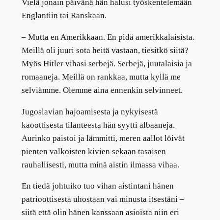
Vielä jonain päivänä hän halusi työskentelemään
Englantiin tai Ranskaan.
– Mutta en Amerikkaan. En pidä amerikkalaisista.
Meillä oli juuri sota heitä vastaan, tiesitkö siitä?
Myös Hitler vihasi serbejä. Serbejä, juutalaisia ja
romaaneja. Meillä on rankkaa, mutta kyllä me
selviämme. Olemme aina ennenkin selvinneet.
Jugoslavian hajoamisesta ja nykyisestä
kaoottisesta tilanteesta hän syytti albaaneja.
Aurinko paistoi ja lämmitti, meren aallot löivät
pienten valkoisten kivien sekaan tasaisen
rauhallisesti, mutta minä aistin ilmassa vihaa.
En tiedä johtuiko tuo vihan aistintani hänen
patrioottisesta uhostaan vai minusta itsestäni –
siitä että olin hänen kanssaan asioista niin eri