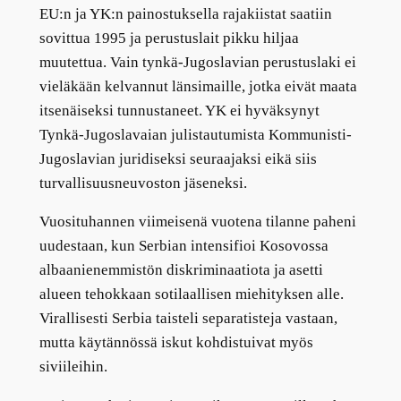
EU:n ja YK:n painostuksella rajakiistat saatiin
sovittua 1995 ja perustuslait pikku hiljaa
muutettua. Vain tynkä-Jugoslavian perustuslaki ei
vieläkään kelvannut länsimaille, jotka eivät maata
itsenäiseksi tunnustaneet. YK ei hyväksynyt
Tynkä-Jugoslavaian julistautumista Kommunisti-
Jugoslavian juridiseksi seuraajaksi eikä siis
turvallisuusneuvoston jäseneksi.
Vuosituhannen viimeisenä vuotena tilanne paheni
uudestaan, kun Serbian intensifioi Kosovossa
albaanienemmistön diskriminaatiota ja asetti
alueen tehokkaan sotilaallisen miehityksen alle.
Virallisesti Serbia taisteli separatisteja vastaan,
mutta käytännössä iskut kohdistuivat myös
siviileihin.