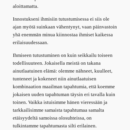
aloittamatta.
Innostukseni ihmisiin tutustumisessa ei siis ole
ajan myötä suinkaan vähentynyt, vaan päinvastoin
yhä enemmän minua kiinnostaa ihmiset kaikessa
erilaisuudessaan.
Ihmiseen tutustuminen on kuin seikkailu toiseen
todellisuuteen. Jokaisella meistä on takana
ainutlaatuinen elämä: olemme nähneet, kuulleet,
tunteneet ja kokeneet niin ainutlaatuisen
kombinaation maailman tapahtumia, että koemme
jokaisen uuden tapahtuman täysin eri tavalla kuin
toinen. Vaikka istuisimme hänen vieressään ja
tarkkailisimme samaista tapahtumaa samalta
etäisyydeltä samoissa olosuhteissa, on
tulkintamme tapahtumasta silti erilainen.