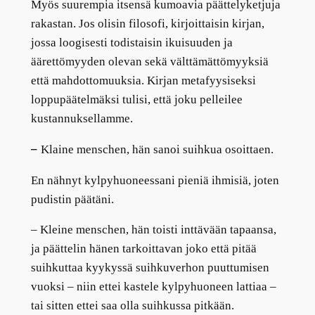
Myös suurempia itsensä kumoavia päättelyketjuja
rakastan. Jos olisin filosofi, kirjoittaisin kirjan,
jossa loogisesti todistaisin ikuisuuden ja
äärettömyyden olevan sekä välttämättömyyksiä
että mahdottomuuksia. Kirjan metafyysiseksi
loppupäätelmäksi tulisi, että joku pelleilee
kustannuksellamme.
–
Klaine menschen, hän sanoi suihkua osoittaen.
En nähnyt kylpyhuoneessani pieniä ihmisiä, joten
pudistin päätäni.
– Kleine menschen, hän toisti inttävään tapaansa,
ja päättelin hänen tarkoittavan joko että pitää
suihkuttaa kyykyssä suihkuverhon puuttumisen
vuoksi – niin ettei kastele kylpyhuoneen lattiaa –
tai sitten ettei saa olla suihkussa pitkään.