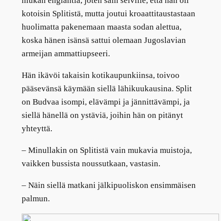
hiukan englantia, joten sain selville, että hän oli
kotoisin Splitistä, mutta joutui kroaattitaustastaan
huolimatta pakenemaan maasta sodan alettua,
koska hänen isänsä sattui olemaan Jugoslavian
armeijan ammattiupseeri.
Hän ikävöi takaisin kotikaupunkiinsa, toivoo
pääsevänsä käymään siellä lähikuukausina. Split
on Budvaa isompi, elävämpi ja jännittävämpi, ja
siellä hänellä on ystäviä, joihin hän on pitänyt
yhteyttä.
– Minullakin on Splitistä vain mukavia muistoja,
vaikken bussista noussutkaan, vastasin.
– Näin siellä matkani jälkipuoliskon ensimmäisen
palmun.