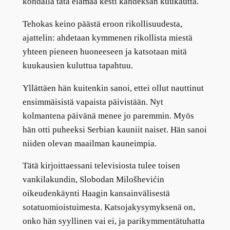
kohdalla tätä elämää kesti kahdeksan kuukautta.
Tehokas keino päästä eroon rikollisuudesta,
ajattelin: ahdetaan kymmenen rikollista miestä
yhteen pieneen huoneeseen ja katsotaan mitä
kuukausien kuluttua tapahtuu.
Yllättäen hän kuitenkin sanoi, ettei ollut nauttinut
ensimmäisistä vapaista päivistään. Nyt
kolmantena päivänä menee jo paremmin. Myös
hän otti puheeksi Serbian kauniit naiset. Hän sanoi
niiden olevan maailman kauneimpia.
Tätä kirjoittaessani televisiosta tulee toisen
vankilakundin, Slobodan Milošhevićin
oikeudenkäynti Haagin kansainvälisestä
sotatuomioistuimesta. Katsojakysymyksenä on,
onko hän syyllinen vai ei, ja parikymmentätuhatta