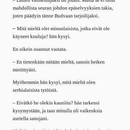
– Lasten valmentajaksi tai jotain. Mutta se ei ollut
mahdollista seuran johdon epäselvyyksien takia,
joten päädyin tänne Budvaan tarjoilijaksi.
–
Mitä mieltä olet minunlaisista, jotka eivät ole
käyneet kouluja? hän kysyi.
En oikein osannut vastata.
– En tietenkään mitään mieltä, sanoin hetken
mietittyäni.
Myöhemmin hän kysyi, mitä mieltä olen
serbialaisista tytöistä.
– Eivätkö he olekin kauniita? hän tarkensi
kysymystään, ja taas minulla oli vaikeuksia
asetella sanojani.