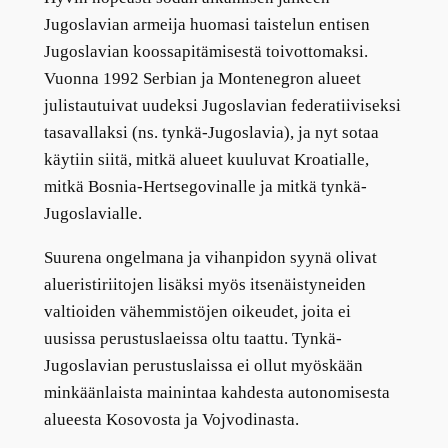
Jugoslavian armeija huomasi taistelun entisen
Jugoslavian koossapitämisestä toivottomaksi.
Vuonna 1992 Serbian ja Montenegron alueet
julistautuivat uudeksi Jugoslavian federatiiviseksi
tasavallaksi (ns. tynkä-Jugoslavia), ja nyt sotaa
käytiin siitä, mitkä alueet kuuluvat Kroatialle,
mitkä Bosnia-Hertsegovinalle ja mitkä tynkä-
Jugoslavialle.
Suurena ongelmana ja vihanpidon syynä olivat
alueristiriitojen lisäksi myös itsenäistyneiden
valtioiden vähemmistöjen oikeudet, joita ei
uusissa perustuslaeissa oltu taattu. Tynkä-
Jugoslavian perustuslaissa ei ollut myöskään
minkäänlaista mainintaa kahdesta autonomisesta
alueesta Kosovosta ja Vojvodinasta.