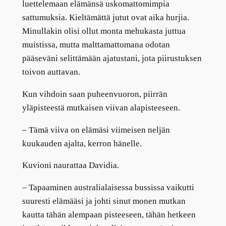
luettelemaan elämänsä uskomattomimpia
sattumuksia. Kieltämättä jutut ovat aika hurjia.
Minullakin olisi ollut monta mehukasta juttua
muistissa, mutta malttamattomana odotan
pääseväni selittämään ajatustani, jota piirustuksen
toivon auttavan.
Kun vihdoin saan puheenvuoron, piirrän
yläpisteestä mutkaisen viivan alapisteeseen.
–
Tämä viiva on elämäsi viimeisen neljän
kuukauden ajalta, kerron hänelle.
Kuvioni naurattaa Davidia.
–
Tapaaminen australialaisessa bussissa vaikutti
suuresti elämääsi ja johti sinut monen mutkan
kautta tähän alempaan pisteeseen, tähän hetkeen