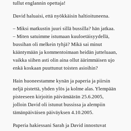
tullut englannin opettaja!
David haluaisi, että nyökkäisin haltioituneena.
–
Miksi matkustin juuri sillä bussilla? hän jatkaa.
–
Miten satuimme istumaan kuuloetäisyydellä,
bussihan oli melkein tyhjä? Mikä sai minut
kääntymään ja kommentoimaan heidän jutteluaan,
vaikka siihen asti olin aina ollut äärimmäisen ujo
enkä koskaan puuttunut toisten asioihin?
Hain huoneestamme kynän ja paperia ja piirsin
neljä pistettä, yhden ylös ja kolme alas. Ylempään
pisteeseen kirjoitin päivämäärän 25.6.2005,
jolloin David oli istunut bussissa ja alempiin
tämänpäiväisen päiväyksen 4.10.2005.
Paperia hakiessani Sarah ja David innostuvat