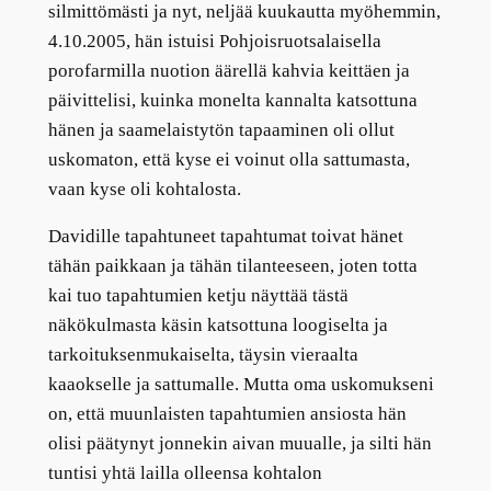
silmittömästi ja nyt, neljää kuukautta myöhemmin,
4.10.2005, hän istuisi Pohjoisruotsalaisella
porofarmilla nuotion äärellä kahvia keittäen ja
päivittelisi, kuinka monelta kannalta katsottuna
hänen ja saamelaistytön tapaaminen oli ollut
uskomaton, että kyse ei voinut olla sattumasta,
vaan kyse oli kohtalosta.
Davidille tapahtuneet tapahtumat toivat hänet
tähän paikkaan ja tähän tilanteeseen, joten totta
kai tuo tapahtumien ketju näyttää tästä
näkökulmasta käsin katsottuna loogiselta ja
tarkoituksenmukaiselta, täysin vieraalta
kaaokselle ja sattumalle. Mutta oma uskomukseni
on, että muunlaisten tapahtumien ansiosta hän
olisi päätynyt jonnekin aivan muualle, ja silti hän
tuntisi yhtä lailla olleensa kohtalon