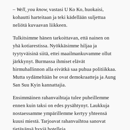
–
Well, you know,
vastasi U Ko Ko, huokaisi,
kohautti harteitaan ja teki kädellään suljettua
neliötä kuvaavan liikkeen.
Tulkitsimme hänen tarkoittavan, että nainen on
yhä kotiarestissa. Nyökkäsimme hiljaa ja
tyytyväisinä siitä, ettei maailmankuvamme ollut
järkkynyt. Burmassa ihmiset elävät
hirmuhallinnon alla eivätkä saa puhua politiikkaa.
Mutta sydämeltään he ovat demokraatteja ja Aung
San Suu Kyin kannattajia.
Ensimmäinen rahanvaihtaja tulee puheillemme
ennen kuin taksi on edes pysähtynyt. Laukkuja
nostaessamme ympärillemme kertyy yhteensä
kuusi miestä. Tarjoavat rahanvaihtoa sanovat
tietävänsä hyviä hotelleja.