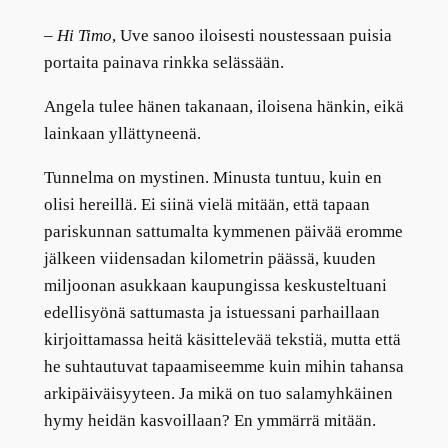
–
Hi Timo
, Uve sanoo iloisesti noustessaan puisia
portaita painava rinkka selässään.
Angela tulee hänen takanaan, iloisena hänkin, eikä
lainkaan yllättyneenä.
Tunnelma on mystinen. Minusta tuntuu, kuin en
olisi hereillä. Ei siinä vielä mitään, että tapaan
pariskunnan sattumalta kymmenen päivää eromme
jälkeen viidensadan kilometrin päässä, kuuden
miljoonan asukkaan kaupungissa keskusteltuani
edellisyönä sattumasta ja istuessani parhaillaan
kirjoittamassa heitä käsittelevää tekstiä, mutta että
he suhtautuvat tapaamiseemme kuin mihin tahansa
arkipäiväisyyteen. Ja mikä on tuo salamyhkäinen
hymy heidän kasvoillaan? En ymmärrä mitään.