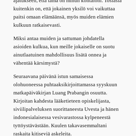
ajatukseen, että tämä on minun kohtaloni. Tosiasia
kuitenkin on, että jokainen yksilö voi vaikuttaa
paitsi omaan elämäänsä, myös muiden elämien
kulkuun ratkaisevasti.
Miksi antaa muiden ja sattuman johdatella
asioiden kulkua, kun meille jokaiselle on suotu
ainutlaatuinen mahdollisuus lisätä onnea ja
vähentää kärsimystä?
Seuraavana päivänä istun samaisessa
olohuoneessa puhtaaksikirjoittamassa syyskuun
matkapäiväkirjan Luang Prabangin osuutta.
Kirjoitan kahdesta lääketieteen opiskelijasta,
siviilipalveluksen suorittaneesta Uvesta ja hänen
indonesialaisessa vesivarastossa kylpeneestä
tyttöystävästään. Kuulen takavasemmaltani
raskaita kitiseviä askeleita.