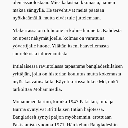
olemassaolostaan. Mies kalastaa ikkunasta, nainen
makaa sängyllä. He tervehtivät meitä päätään
nyökkäämällä, mutta eivät tule juttelemaan.
Yläkerrassa on olohuone ja kolme huonetta. Kahdesta
on upeat näkymät joelle, kolmas on varattuna
yövartijalle huone. Yllätän itseni haaveilemasta
suurehkosta taloremontista.
Intialaisessa ravintolassa tapaamme bangladeshilaisen
yrittäjän, jolla on historian koulutus mutta kokemusta
myös kasvatusalalta. Käyntikortissa lukee Md, mikä
tarkoittaa Mohammedia.
Mohammed kertoo, kuinka 1947 Pakistan, Intia ja
Burma syntyivät Brittiläisen Intian hajotessa.
Bangladesh syntyi paljon myöhemmin, erottuaan
Pakistanista vuonna 1971. Hän kehuu Bangladeshin