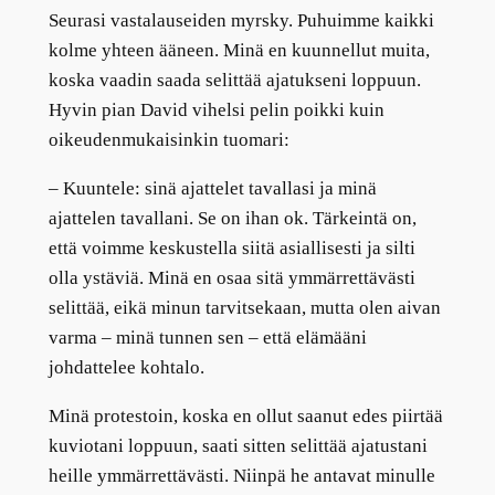
Seurasi vastalauseiden myrsky. Puhuimme kaikki
kolme yhteen ääneen. Minä en kuunnellut muita,
koska vaadin saada selittää ajatukseni loppuun.
Hyvin pian David vihelsi pelin poikki kuin
oikeudenmukaisinkin tuomari:
–
Kuuntele: sinä ajattelet tavallasi ja minä
ajattelen tavallani. Se on ihan ok. Tärkeintä on,
että voimme keskustella siitä asiallisesti ja silti
olla ystäviä. Minä en osaa sitä ymmärrettävästi
selittää, eikä minun tarvitsekaan, mutta olen aivan
varma – minä tunnen sen – että elämääni
johdattelee kohtalo.
Minä protestoin, koska en ollut saanut edes piirtää
kuviotani loppuun, saati sitten selittää ajatustani
heille ymmärrettävästi. Niinpä he antavat minulle