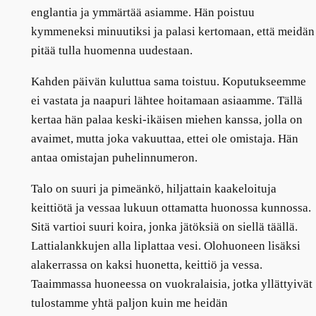
englantia ja ymmärtää asiamme. Hän poistuu
kymmeneksi minuutiksi ja palasi kertomaan, että meidän
pitää tulla huomenna uudestaan.
Kahden päivän kuluttua sama toistuu. Koputukseemme
ei vastata ja naapuri lähtee hoitamaan asiaamme. Tällä
kertaa hän palaa keski-ikäisen miehen kanssa, jolla on
avaimet, mutta joka vakuuttaa, ettei ole omistaja. Hän
antaa omistajan puhelinnumeron.
Talo on suuri ja pimeänkö, hiljattain kaakeloituja
keittiötä ja vessaa lukuun ottamatta huonossa kunnossa.
Sitä vartioi suuri koira, jonka jätöksiä on siellä täällä.
Lattialankkujen alla liplattaa vesi. Olohuoneen lisäksi
alakerrassa on kaksi huonetta, keittiö ja vessa.
Taaimmassa huoneessa on vuokralaisia, jotka yllättyivät
tulostamme yhtä paljon kuin me heidän