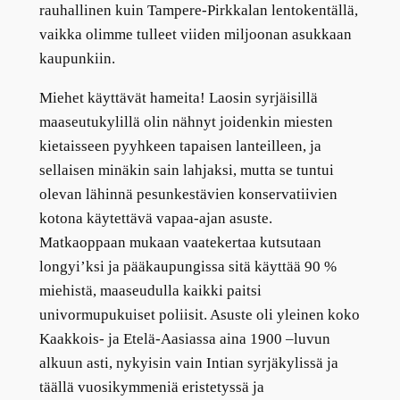
rauhallinen kuin Tampere-Pirkkalan lentokentällä,
vaikka olimme tulleet viiden miljoonan asukkaan
kaupunkiin.
Miehet käyttävät hameita! Laosin syrjäisillä
maaseutukylillä olin nähnyt joidenkin miesten
kietaisseen pyyhkeen tapaisen lanteilleen, ja
sellaisen minäkin sain lahjaksi, mutta se tuntui
olevan lähinnä pesunkestävien konservatiivien
kotona käytettävä vapaa-ajan asuste.
Matkaoppaan mukaan vaatekertaa kutsutaan
longyi’ksi ja pääkaupungissa sitä käyttää 90 %
miehistä, maaseudulla kaikki paitsi
univormupukuiset poliisit. Asuste oli yleinen koko
Kaakkois- ja Etelä-Aasiassa aina 1900 –luvun
alkuun asti, nykyisin vain Intian syrjäkylissä ja
täällä vuosikymmeniä eristetyssä ja