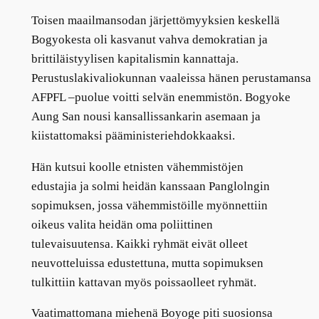
Toisen maailmansodan järjettömyyksien keskellä
Bogyokesta oli kasvanut vahva demokratian ja
brittiläistyylisen kapitalismin kannattaja.
Perustuslakivaliokunnan vaaleissa hänen perustamansa
AFPFL –puolue voitti selvän enemmistön. Bogyoke
Aung San nousi kansallissankarin asemaan ja
kiistattomaksi pääministeriehdokkaaksi.
Hän kutsui koolle etnisten vähemmistöjen
edustajia ja solmi heidän kanssaan Panglolngin
sopimuksen, jossa vähemmistöille myönnettiin
oikeus valita heidän oma poliittinen
tulevaisuutensa. Kaikki ryhmät eivät olleet
neuvotteluissa edustettuna, mutta sopimuksen
tulkittiin kattavan myös poissaolleet ryhmät.
Vaatimattomana miehenä Boyoge piti suosionsa