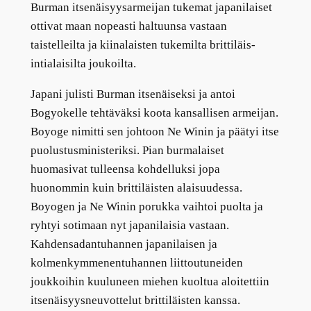
Burman itsenäisyysarmeijan tukemat japanilaiset
ottivat maan nopeasti haltuunsa vastaan
taistelleilta ja kiinalaisten tukemilta brittiläis-
intialaisilta joukoilta.
Japani julisti Burman itsenäiseksi ja antoi
Bogyokelle tehtäväksi koota kansallisen armeijan.
Boyoge nimitti sen johtoon Ne Winin ja päätyi itse
puolustusministeriksi. Pian burmalaiset
huomasivat tulleensa kohdelluksi jopa
huonommin kuin brittiläisten alaisuudessa.
Boyogen ja Ne Winin porukka vaihtoi puolta ja
ryhtyi sotimaan nyt japanilaisia vastaan.
Kahdensadantuhannen japanilaisen ja
kolmenkymmenentuhannen liittoutuneiden
joukkoihin kuuluneen miehen kuoltua aloitettiin
itsenäisyysneuvottelut brittiläisten kanssa.