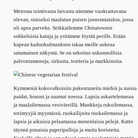
Metrona toimivasta laivasta näemme vuokrattavana
olevan, siniseksi maalatun puisen joenrantatalon, jossa
oli upea parveke. Seikkailemme Chinatownin
sokkeloisia katuja ja yritämme löytää perille. Erään
kapean kadunkulmauksen takaa meille aukeaa
satumainen näkymä. Se on sekoitus uskonnollisia
palvontamenoja, sirkusta, teatteria ja markkinoita.
Kymmeniä kokovalkoisiin pukeutuneita miehiä ja naisia
paidat, housut ja naamat noessa. Lapsia askartelemassa
ja maalailemassa vesiväreillä. Munkkeja rukoilemassa,
torimyyjiä myymässä, ruokailijoita ruokailemassa ja
lapsia ja aikuisia pelaamassa monenlaisia pelejä. Katto
täynnä punaisia paperipalloja ja muita koristeita.