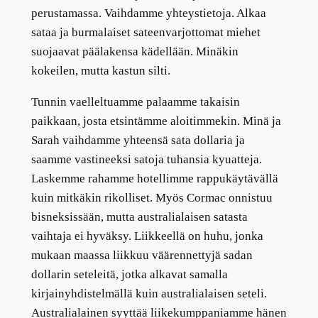
perustamassa. Vaihdamme yhteystietoja. Alkaa
sataa ja burmalaiset sateenvarjottomat miehet
suojaavat päälakensa kädellään. Minäkin
kokeilen, mutta kastun silti.
Tunnin vaelleltuamme palaamme takaisin
paikkaan, josta etsintämme aloitimmekin. Minä ja
Sarah vaihdamme yhteensä sata dollaria ja
saamme vastineeksi satoja tuhansia kyuatteja.
Laskemme rahamme hotellimme rappukäytävällä
kuin mitkäkin rikolliset. Myös Cormac onnistuu
bisneksissään, mutta australialaisen satasta
vaihtaja ei hyväksy. Liikkeellä on huhu, jonka
mukaan maassa liikkuu väärennettyjä sadan
dollarin seteleitä, jotka alkavat samalla
kirjainyhdistelmällä kuin australialaisen seteli.
Australialainen syyttää liikekumppaniamme hänen