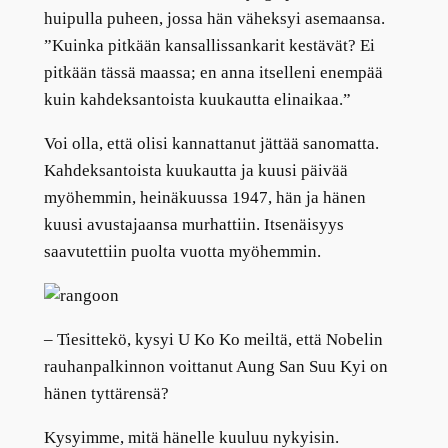
huipulla puheen, jossa hän väheksyi asemaansa.
”Kuinka pitkään kansallissankarit kestävät? Ei
pitkään tässä maassa; en anna itselleni enempää
kuin kahdeksantoista kuukautta elinaikaa.”
Voi olla, että olisi kannattanut jättää sanomatta.
Kahdeksantoista kuukautta ja kuusi päivää
myöhemmin, heinäkuussa 1947, hän ja hänen
kuusi avustajaansa murhattiin. Itsenäisyys
saavutettiin puolta vuotta myöhemmin.
–
Tiesittekö, kysyi U Ko Ko meiltä, että Nobelin
rauhanpalkinnon voittanut Aung San Suu Kyi on
hänen tyttärensä?
Kysyimme, mitä hänelle kuuluu nykyisin.