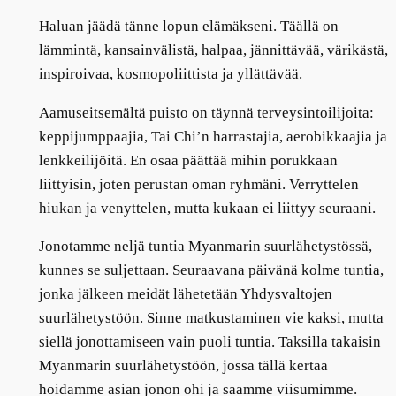
Haluan jäädä tänne lopun elämäkseni. Täällä on
lämmintä, kansainvälistä, halpaa, jännittävää, värikästä,
inspiroivaa, kosmopoliittista ja yllättävää.
Aamuseitsemältä puisto on täynnä terveysintoilijoita:
keppijumppaajia, Tai Chi’n harrastajia, aerobikkaajia ja
lenkkeilijöitä. En osaa päättää mihin porukkaan
liittyisin, joten perustan oman ryhmäni. Verryttelen
hiukan ja venyttelen, mutta kukaan ei liittyy seuraani.
Jonotamme neljä tuntia Myanmarin suurlähetystössä,
kunnes se suljettaan. Seuraavana päivänä kolme tuntia,
jonka jälkeen meidät lähetetään Yhdysvaltojen
suurlähetystöön. Sinne matkustaminen vie kaksi, mutta
siellä jonottamiseen vain puoli tuntia. Taksilla takaisin
Myanmarin suurlähetystöön, jossa tällä kertaa
hoidamme asian jonon ohi ja saamme viisumimme.