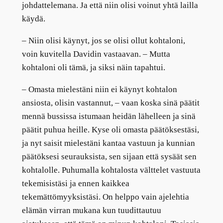
johdattelemana. Ja että niin olisi voinut yhtä lailla
käydä.
–
Niin olisi käynyt, jos se olisi ollut kohtaloni,
voin kuvitella Davidin vastaavan.
–
Mutta
kohtaloni oli tämä, ja siksi näin tapahtui.
–
Omasta mielestäni niin ei käynyt kohtalon
ansiosta, olisin vastannut,
–
vaan koska sinä päätit
mennä bussissa istumaan heidän lähelleen ja sinä
päätit puhua heille. Kyse oli omasta päätöksestäsi,
ja nyt saisit mielestäni kantaa vastuun ja kunnian
päätöksesi seurauksista, sen sijaan että sysäät sen
kohtalolle. Puhumalla kohtalosta välttelet vastuuta
tekemisistäsi ja ennen kaikkea
tekemättömyyksistäsi. On helppo vain ajelehtia
elämän virran mukana kun tuudittautuu