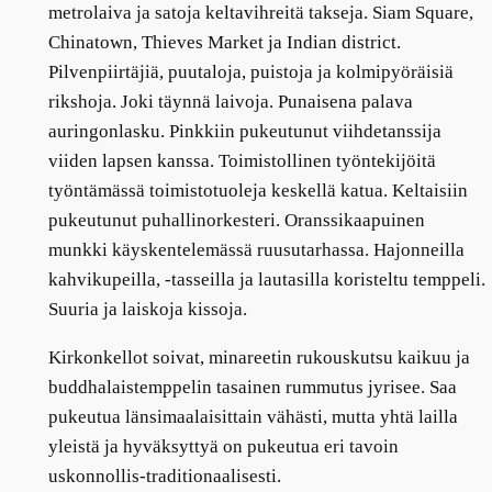
metrolaiva ja satoja keltavihreitä takseja. Siam Square,
Chinatown, Thieves Market ja Indian district.
Pilvenpiirtäjiä, puutaloja, puistoja ja kolmipyöräisiä
rikshoja. Joki täynnä laivoja. Punaisena palava
auringonlasku. Pinkkiin pukeutunut viihdetanssija
viiden lapsen kanssa. Toimistollinen työntekijöitä
työntämässä toimistotuoleja keskellä katua. Keltaisiin
pukeutunut puhallinorkesteri. Oranssikaapuinen
munkki käyskentelemässä ruusutarhassa. Hajonneilla
kahvikupeilla, -tasseilla ja lautasilla koristeltu temppeli.
Suuria ja laiskoja kissoja.
Kirkonkellot soivat, minareetin rukouskutsu kaikuu ja
buddhalaistemppelin tasainen rummutus jyrisee. Saa
pukeutua länsimaalaisittain vähästi, mutta yhtä lailla
yleistä ja hyväksyttyä on pukeutua eri tavoin
uskonnollis-traditionaalisesti.