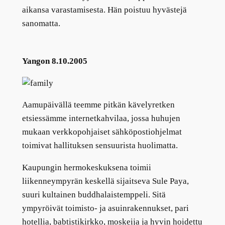
aikansa varastamisesta. Hän poistuu hyvästejä
sanomatta.
Yangon 8.10.2005
Aamupäivällä teemme pitkän kävelyretken
etsiessämme internetkahvilaa, jossa huhujen
mukaan verkkopohjaiset sähköpostiohjelmat
toimivat hallituksen sensuurista huolimatta.
Kaupungin hermokeskuksena toimii
liikenneympyrän keskellä sijaitseva Sule Paya,
suuri kultainen buddhalaistemppeli. Sitä
ympyröivät toimisto- ja asuinrakennukset, pari
hotellia, babtistikirkko, moskeija ja hyvin hoidettu