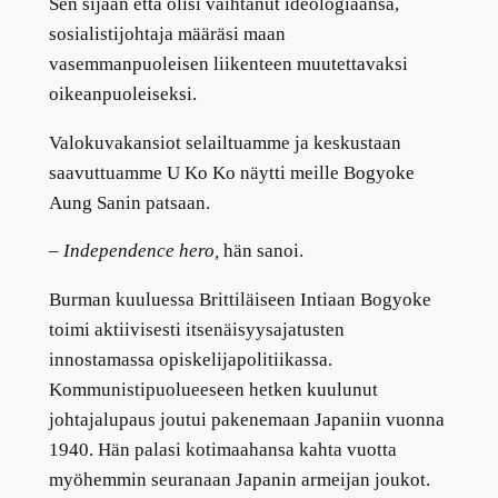
Sen sijaan että olisi vaihtanut ideologiaansa,
sosialistijohtaja määräsi maan
vasemmanpuoleisen liikenteen muutettavaksi
oikeanpuoleiseksi.
Valokuvakansiot selailtuamme ja keskustaan
saavuttuamme U Ko Ko näytti meille Bogyoke
Aung Sanin patsaan.
–
Independence hero,
hän sanoi.
Burman kuuluessa Brittiläiseen Intiaan Bogyoke
toimi aktiivisesti itsenäisyysajatusten
innostamassa opiskelijapolitiikassa.
Kommunistipuolueeseen hetken kuulunut
johtajalupaus joutui pakenemaan Japaniin vuonna
1940. Hän palasi kotimaahansa kahta vuotta
myöhemmin seuranaan Japanin armeijan joukot.