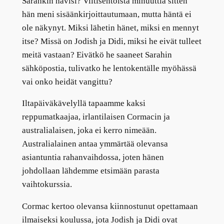
Sarahkin hävisi? Viitisentoista minuuttia sitten
hän meni sisäänkirjoittautumaan, mutta häntä ei
ole näkynyt. Miksi lähetin hänet, miksi en mennyt
itse? Missä on Jodish ja Didi, miksi he eivät tulleet
meitä vastaan? Eivätkö he saaneet Sarahin
sähköpostia, tulivatko he lentokentälle myöhässä
vai onko heidät vangittu?
Iltapäiväkävelyllä tapaamme kaksi
reppumatkaajaa, irlantilaisen Cormacin ja
australialaisen, joka ei kerro nimeään.
Australialainen antaa ymmärtää olevansa
asiantuntia rahanvaihdossa, joten hänen
johdollaan lähdemme etsimään parasta
vaihtokurssia.
Cormac kertoo olevansa kiinnostunut opettamaan
ilmaiseksi koulussa, jota Jodish ja Didi ovat