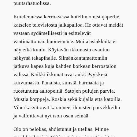
puutarhatuolissa.
Kuudennessa kerroksessa hotellin omistajaperhe
katselee televisiosta jalkapalloa. He ottavat meidät
vastaan sydämellisesti ja esittelevät
vaatimattoman huoneemme. Muita asiakkaita ei
näy eikä kuulu. Käytävän ikkunasta avautuu
näkymä takapihalle. Silmänkantamattomiin
jatkuva kapea kuja kahden korkean kerrostalon
välissä. Kaikki ikkunat ovat auki. Pyykkejä
kuivumassa. Punaista, sinistä, harmaata ja
ruostunutta aaltopeltiä. Satojen pulujen parvia.
Mustia korppeja. Roskia sekä kujalla että katoilla.
Viherkasvit ovat karanneet ihmisten parvekkeilta
ja valloittavat nyt ison osan seinää.
Olo on pelokas, ahdistunut ja utelias. Minne