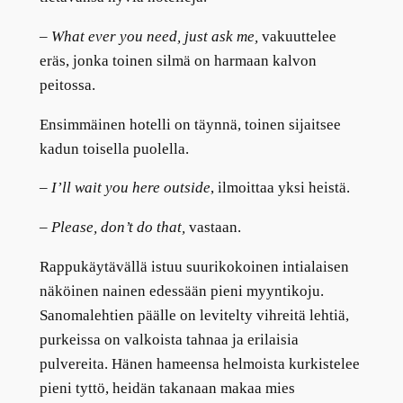
–
What ever you need, just ask me,
vakuuttelee
eräs, jonka toinen silmä on harmaan kalvon
peitossa.
Ensimmäinen hotelli on täynnä, toinen sijaitsee
kadun toisella puolella.
–
I’ll wait you here outside
, ilmoittaa yksi heistä.
–
Please, don’t do that,
vastaan.
Rappukäytävällä istuu suurikokoinen intialaisen
näköinen nainen edessään pieni myyntikoju.
Sanomalehtien päälle on levitelty vihreitä lehtiä,
purkeissa on valkoista tahnaa ja erilaisia
pulvereita. Hänen hameensa helmoista kurkistelee
pieni tyttö, heidän takanaan makaa mies