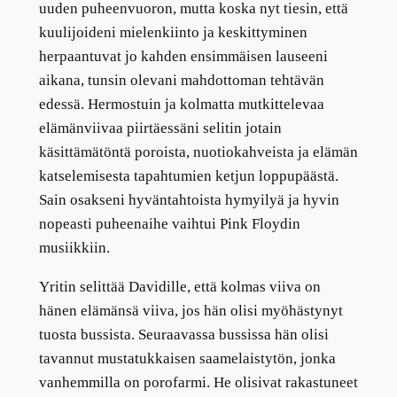
uuden puheenvuoron, mutta koska nyt tiesin, että
kuulijoideni mielenkiinto ja keskittyminen
herpaantuvat jo kahden ensimmäisen lauseeni
aikana, tunsin olevani mahdottoman tehtävän
edessä. Hermostuin ja kolmatta mutkittelevaa
elämänviivaa piirtäessäni selitin jotain
käsittämätöntä poroista, nuotiokahveista ja elämän
katselemisesta tapahtumien ketjun loppupäästä.
Sain osakseni hyväntahtoista hymyilyä ja hyvin
nopeasti puheenaihe vaihtui Pink Floydin
musiikkiin.
Yritin selittää Davidille, että kolmas viiva on
hänen elämänsä viiva, jos hän olisi myöhästynyt
tuosta bussista. Seuraavassa bussissa hän olisi
tavannut mustatukkaisen saamelaistytön, jonka
vanhemmilla on porofarmi. He olisivat rakastuneet