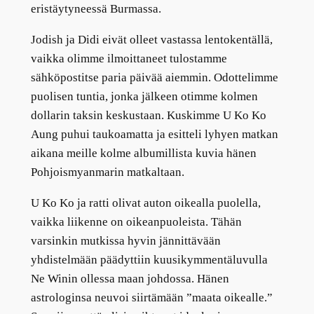
eristäytyneessä Burmassa.
Jodish ja Didi eivät olleet vastassa lentokentällä,
vaikka olimme ilmoittaneet tulostamme
sähköpostitse paria päivää aiemmin. Odottelimme
puolisen tuntia, jonka jälkeen otimme kolmen
dollarin taksin keskustaan. Kuskimme U Ko Ko
Aung puhui taukoamatta ja esitteli lyhyen matkan
aikana meille kolme albumillista kuvia hänen
Pohjoismyanmarin matkaltaan.
U Ko Ko ja ratti olivat auton oikealla puolella,
vaikka liikenne on oikeanpuoleista. Tähän
varsinkin mutkissa hyvin jännittävään
yhdistelmään päädyttiin kuusikymmentäluvulla
Ne Winin ollessa maan johdossa. Hänen
astrologinsa neuvoi siirtämään ”maata oikealle.”