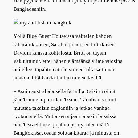
Hän pyytää meitä ottamaan yhteyttä jos tulemme joskus
Bangladeshiin.
Yöllä Blue Guest House’ssa väittelen kahden
kiharatukkaisen, Sarahin ja nuoren brittiläisen
Davidin kanssa kohtalosta. Britti on täysin
vakuuttunut, ettei hänen elämäänsä viime vuosina
heitelleet tapahtumat ole voineet olla sattuman
ansiota. Että kaikki tuntuu niin selkeältä.
–
Asuin australialaisella farmilla. Olisin voinut
jäädä sinne lopun elämäkseni. Tai olisin voinut
muuttaa takaisin englantiin ja jatkaa vanhaa
työtäni siellä. Mutta sen sijaan tapasin bussissa
nämä israelilaiset ja phumps, nyt olen täällä,
Bangkokissa, osaan soittaa kitaraa ja minusta on