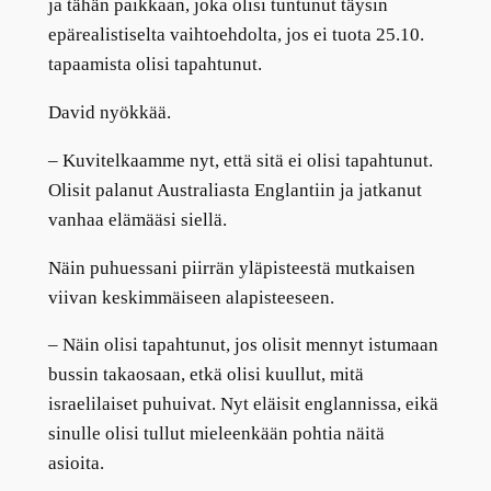
ja tähän paikkaan, joka olisi tuntunut täysin
epärealistiselta vaihtoehdolta, jos ei tuota 25.10.
tapaamista olisi tapahtunut.
David nyökkää.
–
Kuvitelkaamme nyt, että sitä ei olisi tapahtunut.
Olisit palanut Australiasta Englantiin ja jatkanut
vanhaa elämääsi siellä.
Näin puhuessani piirrän yläpisteestä mutkaisen
viivan keskimmäiseen alapisteeseen.
–
Näin olisi tapahtunut, jos olisit mennyt istumaan
bussin takaosaan, etkä olisi kuullut, mitä
israelilaiset puhuivat. Nyt eläisit englannissa, eikä
sinulle olisi tullut mieleenkään pohtia näitä
asioita.