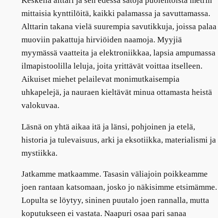
Keskellä alttari ja sen edessä satoja puolentoista metrin
mittaisia kynttilöitä, kaikki palamassa ja savuttamassa.
Alttarin takana vielä suurempia savutikkuja, joissa palaa
muoviin pakattuja hirviöiden naamoja. Myyjiä
myymässä vaatteita ja elektroniikkaa, lapsia ampumassa
ilmapistoolilla leluja, joita yrittävät voittaa itselleen.
Aikuiset miehet pelailevat monimutkaisempia
uhkapelejä, ja nauraen kieltävät minua ottamasta heistä
valokuvaa.
Läsnä on yhtä aikaa itä ja länsi, pohjoinen ja etelä,
historia ja tulevaisuus, arki ja eksotiikka, materialismi ja
mystiikka.
Jatkamme matkaamme. Tasasin väliajoin poikkeamme
joen rantaan katsomaan, josko jo näkisimme etsimämme.
Lopulta se löytyy, sininen puutalo joen rannalla, mutta
koputukseen ei vastata. Naapuri osaa pari sanaa