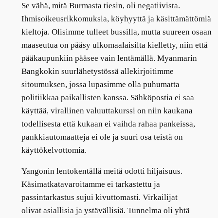
Se vähä, mitä Burmasta tiesin, oli negatiivista.
Ihmisoikeusrikkomuksia, köyhyyttä ja käsittämättömiä
kieltoja. Olisimme tulleet bussilla, mutta suureen osaan
maaseutua on pääsy ulkomaalaisilta kielletty, niin että
pääkaupunkiin pääsee vain lentämällä. Myanmarin
Bangkokin suurlähetystössä allekirjoitimme
sitoumuksen, jossa lupasimme olla puhumatta
politiikkaa paikallisten kanssa. Sähköpostia ei saa
käyttää, virallinen valuuttakurssi on niin kaukana
todellisesta että kukaan ei vaihda rahaa pankeissa,
pankkiautomaatteja ei ole ja suuri osa teistä on
käyttökelvottomia.
Yangonin lentokentällä meitä odotti hiljaisuus.
Käsimatkatavaroitamme ei tarkastettu ja
passintarkastus sujui kivuttomasti. Virkailijat
olivat asiallisia ja ystävällisiä. Tunnelma oli yhtä