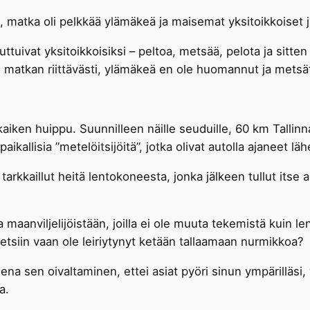
sti, matka oli pelkkää ylämäkeä ja maisemat yksitoikkoise
tuivat yksitoikkoisiksi – peltoa, metsää, pelota ja sitten
ko matkan riittävästi, ylämäkeä en ole huomannut ja metsä
aiken huippu. Suunnilleen näille seuduille, 60 km Tallinna
aikallisia ”metelöitsijöitä”, jotka olivat autolla ajaneet lä
tarkkaillut heitä lentokoneesta, jonka jälkeen tullut itse a
 maanviljelijöistään, joilla ei ole muuta tekemistä kuin len
metsiin vaan ole leiriytynyt ketään tallaamaan nurmikkoa?
ena sen oivaltaminen, ettei asiat pyöri sinun ympärilläsi
a.