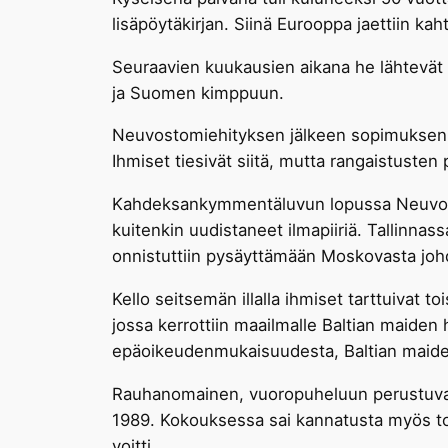
lisäpöytäkirjan. Siinä Eurooppa jaettiin kah
Seuraavien kuukausien aikana he lähtevät
ja Suomen kimppuun.
Neuvostomiehityksen jälkeen sopimuksen lis
Ihmiset tiesivät siitä, mutta rangaistusten 
Kahdeksankymmentäluvun lopussa Neuvostol
kuitenkin uudistaneet ilmapiiriä. Tallinnassa
onnistuttiin pysäyttämään Moskovasta johde
Kello seitsemän illalla ihmiset tarttuivat 
jossa kerrottiin maailmalle Baltian maiden 
epäoikeudenmukaisuudesta, Baltian maiden
Rauhanomainen, vuoropuheluun perustuva lä
1989. Kokouksessa sai kannatusta myös toi
voitti.