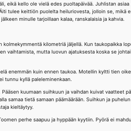
, eikä kello ole vielä edes puoltapäivää. Juhlistan asiaa 
 Äiti tulee keittiön puolelta heiluriovesta, jolloin se, mikä
jälkeen minulle tarjoillaan kalaa, ranskalaisia ja kahvia.
in kolmekymmentä kilometriä jäljellä. Kun taukopaikka lopu
den vaihtamista, mutta luovun ajatuksesta koska se johtais
ielä enemmän kuin ennen taukoa. Motellin kyltti tien oike
ei tunnu kyllä paleleminenkaan.
. Pääsen kuumaan suihkuun ja vaihdan kuivat vaatteet pää
alla samaa tietä samaan päämäärään. Suihkun ja puhelun
aja kieltäytyy.
 Toomen perhe saapuu ja hyppään kyytiin. Pyörä ei mahdu 