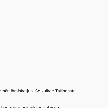
immän ihmisketjun. Se kulkee Tallinnasta
Ribbentrop -sopimuksen salaisen