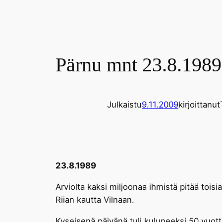
Pärnu mnt 23.8.1989
Julkaistu
9.11.2009
kirjoittanut
23.8.1989
Arviolta kaksi miljoonaa ihmistä pitää toi
Riian kautta Vilnaan.
Kyseisenä päivänä tuli kuluneeksi 50 vuott