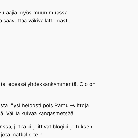
i seuraajia myös muun muassa
 saavuttaa väkivallattomasti.
mista, edessä yhdeksänkymmentä. Olo on
a löysi helposti pois Pärnu –viittoja
öitä. Välillä kuivaa kangasmetsää.
, jotka kirjoittivat blogikirjoituksen
jota matkalle tein.