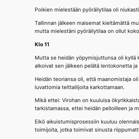
Poikien mielestään pyöräilytilaa oli niuka
Tallinnan jälkeen maisemat kieltämättä muut
mutta mielestäni pyöräilytilaa on ollut ko
Klo 11
Mutta se heidän yöpymisjuttunsa oli kyllä k
alkoivat sen jälkeen pelätä lentokonetta ja p
Heidän teoriansa oli, että maanomistaja oli 
luvattomia telttailijoita karkottamaan.
Mikä ettei: Virohan on kuuluisa ökyrikkaista
tarkistamassa, ettei heidän pelloilleen ja 
Eikö aikuistumisprosessiin kuuluu olennais
toimijoita, jotka toimivat sinusta riippumatt