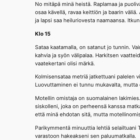
No mitäpä minä heistä. Raplamaa ja puoliväli
osaa kävellä, ravaa keittiön ja baarin väliä.
ja lapsi saa heiluriovesta naamaansa. Itkun 
Klo 15
Sataa kaatamalla, on satanut jo tunnin. Va
kahvia ja syön välipalaa. Harkitsen vaattei
vaatekertani olisi märkä.
Kolmisensataa metriä jatkettuani palelen v
Luovuttaminen ei tunnu mukavalta, mutta 
Motellin omistaja on suomalainen lakimies
siskolleni, joka on perheensä kanssa matk
että minä ehdotan sitä, mutta motellinomist
Parikymmentä minuuttia lehtiä selailtuani
varastoon hakeakseni sen paluumatkalla.