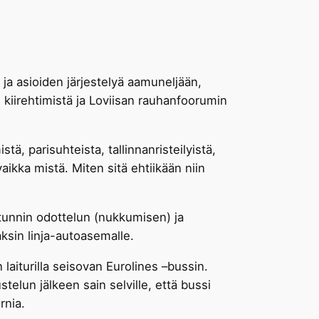
ja asioiden järjestelyä aamuneljään,
 kiirehtimistä ja Loviisan rauhanfoorumin
stä, parisuhteista, tallinnanristeilyistä,
aikka mistä. Miten sitä ehtiikään niin
a tunnin odottelun (nukkumisen) ja
aksin linja-autoasemalle.
laiturilla seisovan Eurolines –bussin.
telun jälkeen sain selville, että bussi
rnia.