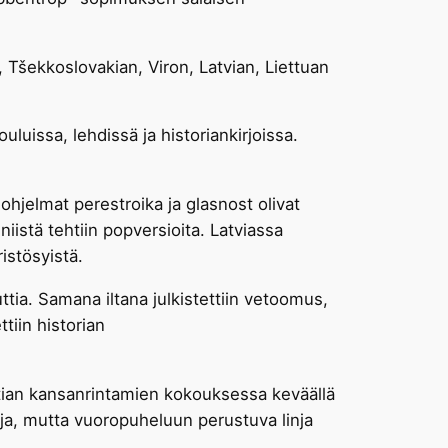
šekkoslovakian, Viron, Latvian, Liettuan
uissa, lehdissä ja historiankirjoissa.
jelmat perestroika ja glasnost olivat
 niistä tehtiin popversioita. Latviassa
istösyistä.
ttia. Samana iltana julkistettiin vetoomus,
tiin historian
ltian kansanrintamien kokouksessa keväällä
ja, mutta vuoropuheluun perustuva linja