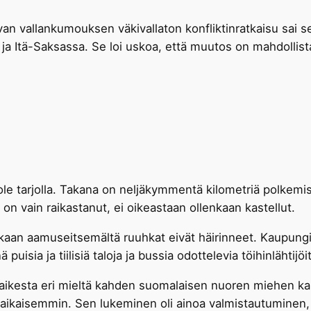
avan vallankumouksen väkivallaton konfliktinratkaisu sa
ja Itä-Saksassa. Se loi uskoa, että muutos on mahdollista
 ole tarjolla. Takana on neljäkymmentä kilometriä polke
on vain raikastanut, ei oikeastaan ollenkaan kastellut.
akaan aamuseitsemältä ruuhkat eivät häirinneet. Kaupungist
 puisia ja tiilisiä taloja ja bussia odottelevia töihinlähtij
ikesta eri mieltä kahden suomalaisen nuoren miehen kanssa
a aikaisemmin. Sen lukeminen oli ainoa valmistautuminen, 