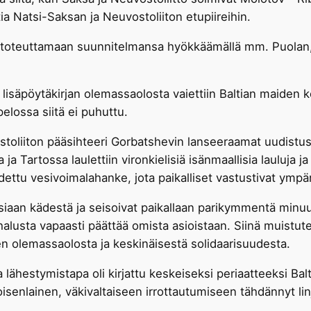
tia Natsi-Saksan ja Neuvostoliiton etupiireihin.
 toteuttamaan suunnitelmansa hyökkäämällä mm. Puolan, T
äpöytäkirjan olemassaolosta vaiettiin Baltian maiden koul
pelossa siitä ei puhuttu.
iiton pääsihteeri Gorbatshevin lanseeraamat uudistusoh
 ja Tartossa laulettiin vironkielisiä isänmaallisia lauluja ja
ttu vesivoimalahanke, jota paikalliset vastustivat ympär
toisiaan kädestä ja seisoivat paikallaan parikymmentä minuu
halusta vapaasti päättää omista asioistaan. Siinä muistutet
 olemassaolosta ja keskinäisestä solidaarisuudesta.
hestymistapa oli kirjattu keskeiseksi periaatteeksi Ba
senlainen, väkivaltaiseen irrottautumiseen tähdännyt lin