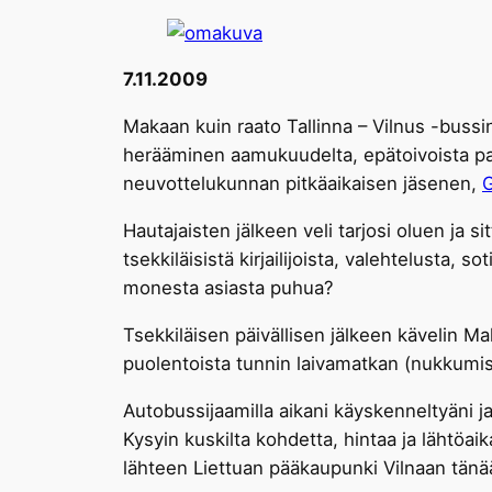
7.11.2009
Makaan kuin raato Tallinna – Vilnus -bussi
herääminen aamukuudelta, epätoivoista pass
neuvottelukunnan pitkäaikaisen jäsenen,
G
Hautajaisten jälkeen veli tarjosi oluen ja si
tsekkiläisistä kirjailijoista, valehtelusta,
monesta asiasta puhua?
Tsekkiläisen päivällisen jälkeen kävelin Ma
puolentoista tunnin laivamatkan (nukkumisen
Autobussijaamilla aikani käyskenneltyäni ja
Kysyin kuskilta kohdetta, hintaa ja lähtöai
lähteen Liettuan pääkaupunki Vilnaan tänää