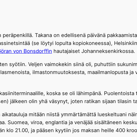
n peräpenkillä. Takana on edellisenä päivänä pakkaamista 
inetsintää (se löytyi lopulta kopiokoneessa), Helsinkiin
öran von Bonsdorffin
hautajaiset Johanneksenkirkossa.
tten syötiin. Veljen vaimokekin siinä oli, puhuttiin sukunimi
 sotilasmenoista, ilmastonmuutoksesta, maailmanlopusta ja v
kasiiniterminaalille, koska se oli lähimpänä. Puolentoist
) jälkeen olin yhä väsynyt, joten ratikan sijaan tilasin t
 aikatauluja mitään niistä ymmärtämättä lueskeltuani näin 
kaa. Suomea, viroa, englantia ja venäjää sisältäneen keskus
n klo 21.00, ja pääsen kyytiin jos maksan heille 400 kroo