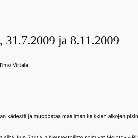
, 31.7.2009 ja 8.11.2009
Timo Virtala
siaan kädestä ja muodostaa maailman kaikkien aikojen pis
a siitä, kun Saksa ja Neuvostoliitto solmivat Molotov – 