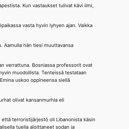
stista. Kun vastaukset tulivat kävi ilmi,
yöpaikassa vasta hyvin lyhyen ajan. Vaikka
su. Aamulla hän tiesi muuttavansa
an verrattuna. Bosniassa professorit ovat
n hyvin muodollista. Tenteissä testataan
a Emina uskoo oppineensa siellä
rhat olivat kansanmurhia eli
että terroristijärjestö oli Libanonista käsin
alisella tuella aloittaneet sodan ja