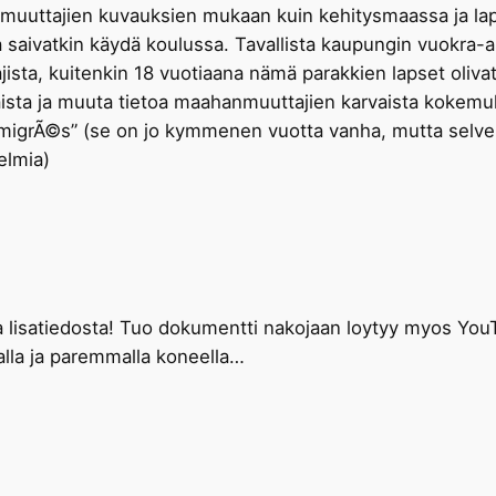
muuttajien kuvauksien mukaan kuin kehitysmaassa ja laps
ka saivatkin käydä koulussa. Tavallista kaupungin vuokra-a
sta, kuitenkin 18 vuotiaana nämä parakkien lapset olivat 
aista ja muuta tietoa maahanmuuttajien karvaista kokemuk
migrÃ©s” (se on jo kymmenen vuotta vanha, mutta selv
elmia)
a lisatiedosta! Tuo dokumentti nakojaan loytyy myos YouTu
alla ja paremmalla koneella…