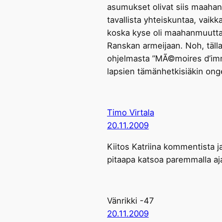
asumukset olivat siis maahan
tavallista yhteiskuntaa, vaik
koska kyse oli maahanmuuttaji
Ranskan armeijaan. Noh, täll
ohjelmasta ”MÃ©moires d’im
lapsien tämänhetkisiäkin ong
Timo Virtala
20.11.2009
Kiitos Katriina kommentista j
pitaapa katsoa paremmalla aj
Vänrikki -47
20.11.2009