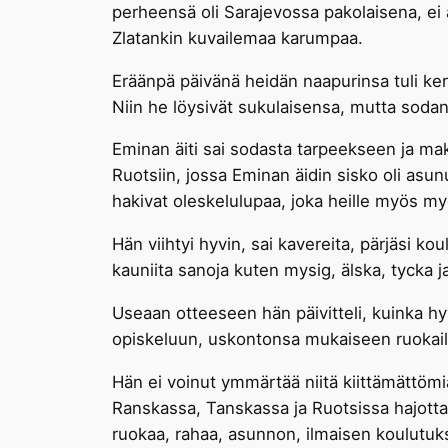
perheensä oli Sarajevossa pakolaisena, ei 
Zlatankin kuvailemaa karumpaa.
Eräänpä päivänä heidän naapurinsa tuli ke
Niin he löysivät sukulaisensa, mutta sodan
Eminan äiti sai sodasta tarpeekseen ja maks
Ruotsiin, jossa Eminan äidin sisko oli asun
hakivat oleskelulupaa, joka heille myös my
Hän viihtyi hyvin, sai kavereita, pärjäsi kou
kauniita sanoja kuten mysig, älska, tycka ja 
Useaan otteeseen hän päivitteli, kuinka hyv
opiskeluun, uskontonsa mukaiseen ruokailuun
Hän ei voinut ymmärtää niitä kiittämättöm
Ranskassa, Tanskassa ja Ruotsissa hajotta
ruokaa, rahaa, asunnon, ilmaisen koulutu