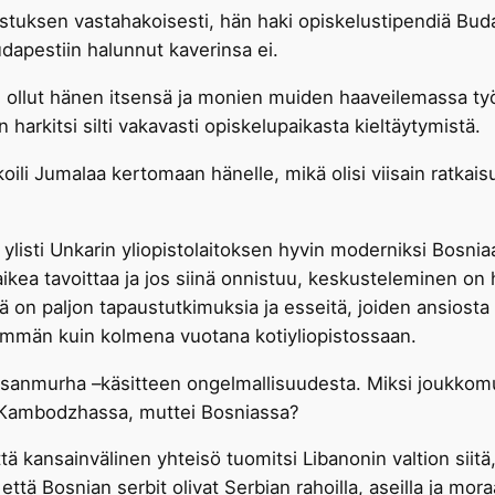
uksen vastahakoisesti, hän haki opiskelustipendiä Budape
dapestiin halunnut kaverinsa ei.
 oli ollut hänen itsensä ja monien muiden haaveilemassa t
harkitsi silti vakavasti opiskelupaikasta kieltäytymistä.
oili Jumalaa kertomaan hänelle, mikä olisi viisain ratkai
 ylisti Unkarin yliopistolaitoksen hyvin moderniksi Bosnia
 vaikea tavoittaa ja jos siinä onnistuu, keskusteleminen o
lä on paljon tapaustutkimuksia ja esseitä, joiden ansiost
mmän kuin kolmena vuotana kotiyliopistossaan.
nsanmurha –käsitteen ongelmallisuudesta. Miksi joukkomu
ja Kambodzhassa, muttei Bosniassa?
tä kansainvälinen yhteisö tuomitsi Libanonin valtion siitä, 
 että Bosnian serbit olivat Serbian rahoilla, aseilla ja mora