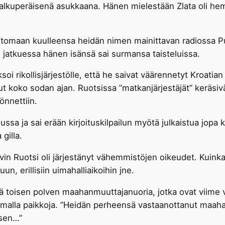
alkuperäisenä asukkaana. Hänen mielestään Zlata oli hemm
rtomaan kuulleensa heidän nimen mainittavan radiossa P
 jatkuessa hänen isänsä sai surmansa taisteluissa.
oi rikollisjärjestölle, että he saivat väärennetyt Kroatian
ut koko sodan ajan. Ruotsissa ”matkanjärjestäjät” keräsivä
önnettiin.
lussa ja sai erään kirjoituskilpailun myötä julkaistua jopa k
gilla.
in Ruotsi oli järjestänyt vähemmistöjen oikeudet. Kuinka 
, erillisiin uimahalliaikoihin jne.
iä toisen polven maahanmuuttajanuoria, jotka ovat viime
malla paikkoja. ”Heidän perheensä vastaanottanut maahan
ksen…”