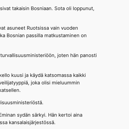
ivat takaisin Bosniaan. Sota oli loppunut,
isivat asuneet Ruotsissa vain vuoden
koska Bosnian passilla matkustaminen on
turvallisuusministeriöön, joten hän panosti
kello kuusi ja käydä katsomassa kaikki
eilijatyyppiä, joka olisi mieluummin
katsellen.
lisuusministeriöstä.
 Eminan sydän särkyi. Hän kertoi aina
ssa kansalaisjärjestössä.