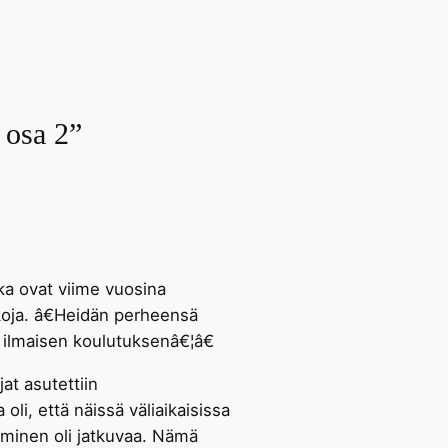
 osa 2”
ka ovat viime vuosina
koja. â€Heidän perheensä
 ilmaisen koulutuksenâ€¦â€
t asutettiin
oli, että näissä väliaikaisissa
uminen oli jatkuvaa. Nämä