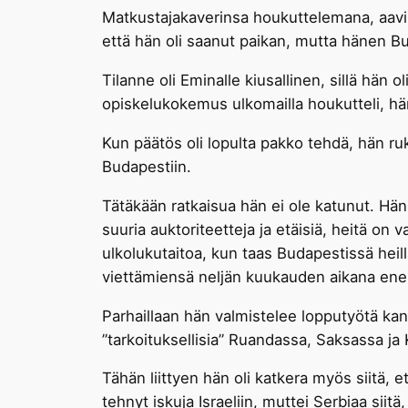
Matkustajakaverinsa houkuttelemana, aavist
että hän oli saanut paikan, mutta hänen Bu
Tilanne oli Eminalle kiusallinen, sillä hän
opiskelukokemus ulkomailla houkutteli, hän 
Kun päätös oli lopulta pakko tehdä, hän ruk
Budapestiin.
Tätäkään ratkaisua hän ei ole katunut. Hän
suuria auktoriteetteja ja etäisiä, heitä on
ulkolukutaitoa, kun taas Budapestissä heil
viettämiensä neljän kuukauden aikana ene
Parhaillaan hän valmistelee lopputyötä ka
”tarkoituksellisia” Ruandassa, Saksassa 
Tähän liittyen hän oli katkera myös siitä, et
tehnyt iskuja Israeliin, muttei Serbiaa siitä,