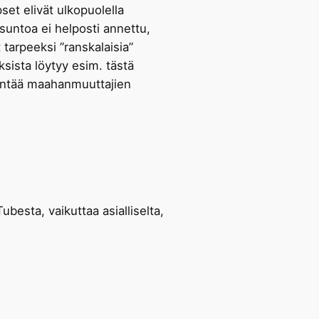
et elivät ulkopuolella
suntoa ei helposti annettu,
tarpeeksi ”ranskalaisia”
sista löytyy esim. tästä
entää maahanmuuttajien
besta, vaikuttaa asialliselta,