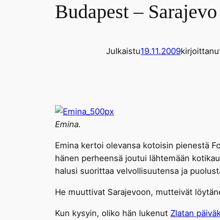
Budapest – Sarajevo
Julkaistu
19.11.2009
kirjoittanu
Emina.
Emina kertoi olevansa kotoisin pienestä F
hänen perheensä joutui lähtemään kotikaup
halusi suorittaa velvollisuutensa ja puolus
He muuttivat Sarajevoon, mutteivät löytäne
Kun kysyin, oliko hän lukenut
Zlatan päiväk