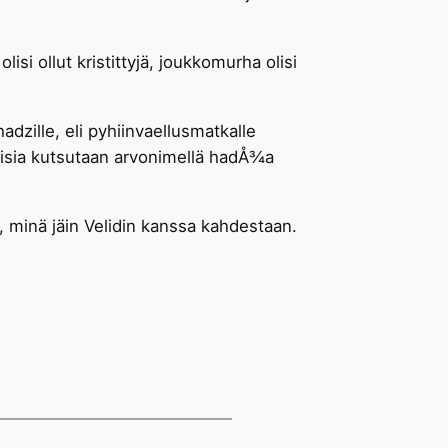
si ollut kristittyjä, joukkomurha olisi
dzille, eli pyhiinvaellusmatkalle
aisia kutsutaan arvonimellä hadÅ¾a
, minä jäin Velidin kanssa kahdestaan.