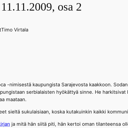
 11.11.2009, osa 2
t
Timo Virtala
oca -nimisestä kaupungista Sarajevosta kaakkoon. Sodan 
ungistaan serbialaisten hyökättyä sinne. He harkitsivat 
taa maataan.
et sieltä sukulaisiaan, koska kutakuinkin kaikki kommunik
irjan
ja mitä hän siitä piti, hän kertoi oman tilanteensa o