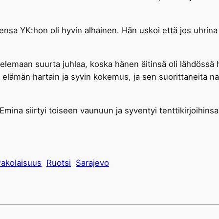
 YK:hon oli hyvin alhainen. Hän uskoi että jos uhrina oli
elemaan suurta juhlaa, koska hänen äitinsä oli lähdössä ha
elämän hartain ja syvin kokemus, ja sen suorittaneita n
mina siirtyi toiseen vaunuun ja syventyi tenttikirjoihinsa
akolaisuus
Ruotsi
Sarajevo