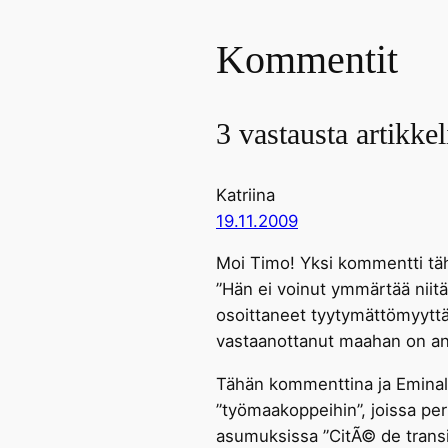
Kommentit
3 vastausta artikke
Katriina
19.11.2009
Moi Timo! Yksi kommentti täh
”Hän ei voinut ymmärtää niit
osoittaneet tyytymättömyyttä
vastaanottanut maahan on ant
Tähän kommenttina ja Eminall
”työmaakoppeihin”, joissa perh
asumuksissa ”CitÃ© de transi