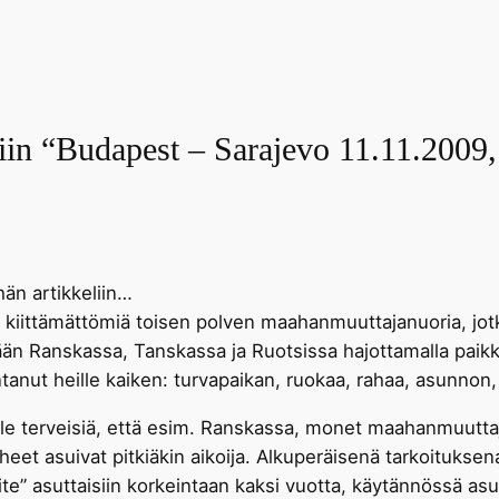
liin “Budapest – Sarajevo 11.11.2009,
än artikkeliin…
ä kiittämättömiä toisen polven maahanmuuttajanuoria, jot
än Ranskassa, Tanskassa ja Ruotsissa hajottamalla paik
anut heille kaiken: turvapaikan, ruokaa, rahaa, asunnon,
e terveisiä, että esim. Ranskassa, monet maahanmuuttaja
eet asuivat pitkiäkin aikoija. Alkuperäisenä tarkoituksena 
te” asuttaisiin korkeintaan kaksi vuotta, käytännössä as