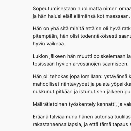
Sopeutumisestaan huolimatta nimen omaan hä
ja hän halusi elää elämänsä kotimaassaan.
Hän on yhä sitä mieltä että se oli hyvä rat
pitempään, hän olisi todennäköisesti saanu
hyvin vaikeaa.
Lukion jälkeen hän muutti opiskelemaan lak
tosissaan hyvien arvosanojen saamiseen.
Hän oli tehokas jopa lomillaan: ystävänsä
mahdolliset nähtävyydet ja palata yöpaikka
nukkunut pitkään ja istunut sen jälkeen pui
Määrätietoinen työskentely kannatti, ja va
Eräänä talviaamuna hänen autonsa tuulilasi
rakastaneensa lapsia, ja että tämä tapaus 