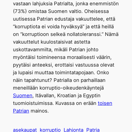
vastaan lahjuksia Patrialta, jonka enemmistön
(73%) omistaa Suomen valtio. Oheisessa
uutisessa Patrian edustaja vakuuttelee, että
”korruptiota ei voida hyväksyä” ja että heillä
on ”korruptioon selkeä nollatoleranssi.” Nämä
vakuuttelut kuulostaisivat astetta
uskottavammilta, mikäli Patrian johto
myöntäisi toimineensa moraalisesti väärin,
pyytäisi anteeksi, erottaisi vastuussa olevat
ja lupaisi muuttaa toimintatapojaan. Onko
näin tapahtunut? Patrialla on parhaillaan
meneillään korruptio-oikeudenkäyntejä
Suomen
, Itävallan, Kroatian ja Egyptin
tuomioistuimissa. Kuvassa on erään
toisen
Patrian
mainos.
asekaupat
korruptio
Lahjonta
Patria