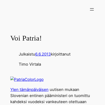
Siirry
sisältöön
Voi Patria!
Julkaistu
6.6.2013
kirjoittanut
Timo Virtala
Ylen tämänpäiväisen
uutisen mukaan
Slovenian entinen pääministeri on tuomittu
kahdeksi vuodeksi vankeuteen otettuaan