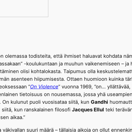
n olemassa todisteita, että ihmiset haluavat kohdata n
ssakaan” -koulukuntaan ja muuhun vaikenemiseen – ja hyvä
ättäminen olisi kohtalokasta. Taipumus olla keskustelema
män asenteen hiipumisesta. Ottaen huomioon kuinka tärke
teoksessaan ”
On Violence
” vuonna 1969, ”on… yllättävää,
enlainen tietoisuus on nousemassa, jossa yhä useampien m
 On kulunut puoli vuosisataa siitä, kun
Gandhi
huomautti
siitä, kun ranskalainen filosofi
Jacques Ellul
teki terävä
isen aikaa.”
äkivallan suuri määrä – tällaisia aikoja on ollut ennenki