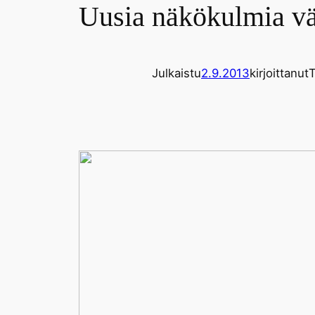
Uusia näkökulmia vä
Julkaistu
2.9.2013
kirjoittanut
T