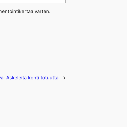
entointikertaa varten.
va:
Askeleita kohti totuutta
→