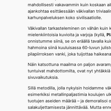
mahdollisesti vakavammin kuin koskaan ai
ajankohtaa esittäessään väkivallan triviaa
karhunpalveluksen koko sivilisaatiolle.
Väkivallan tarkasteleminen on vähän kuin k
mielenkiintoisia kuvioita ja varjoja (kyllä,
Pl
onnistumme siinä, se on eräällä tavalla k
hahmoina siinä kuuluisassa 60-luvun julis
pilapiirroksen vanki, joka tuijottaa haikean
Näin katsottuna maailma on paljon avaram
tuntuivat mahdottomilta, ovat nyt yhtäkkiä j
sivuvaikutuksia.
Sillä metodilla, jolla nykyisin hoidamme
esimerkiksi metallinpaljastimia koulujen ul
tuotujen aseiden määrää – ja demoralisoi op
salakuljettamisesta jännittävää. Mutta enn