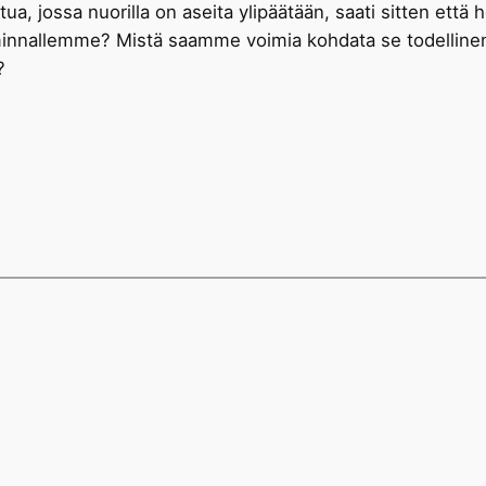
a, jossa nuorilla on aseita ylipäätään, saati sitten että h
minnallemme? Mistä saamme voimia kohdata se todellinen
?