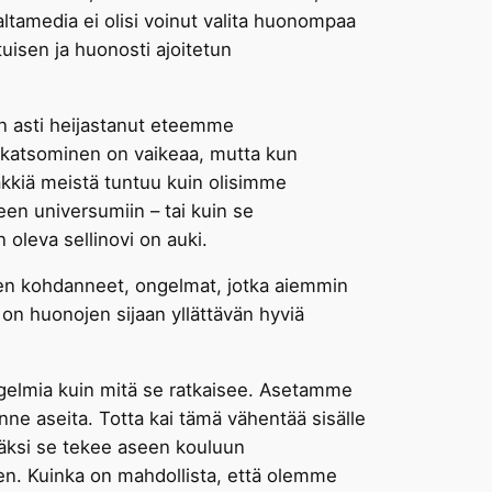
tamedia ei olisi voinut valita huonompaa
uisen ja huonosti ajoitetun
än asti heijastanut eteemme
 katsominen on vaikeaa, mutta kun
äkkiä meistä tuntuu kuin olisimme
en universumiin – tai kuin se
 oleva sellinovi on auki.
sen kohdanneet, ongelmat, jotka aiemmin
a on huonojen sijaan yllättävän hyviä
gelmia kuin mitä se ratkaisee. Asetamme
nne aseita. Totta kai tämä vähentää sisälle
Lisäksi se tekee aseen kouluun
ksen. Kuinka on mahdollista, että olemme