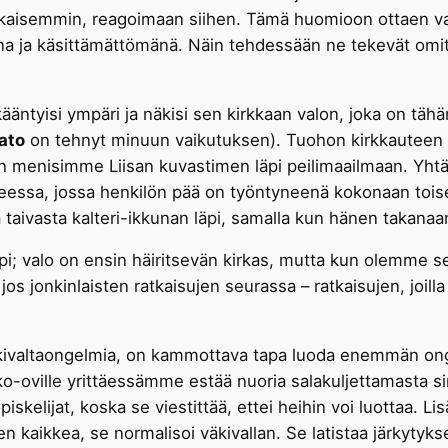
kaisemmin, reagoimaan siihen. Tämä huomioon ottaen val
lina ja käsittämättömänä. Näin tehdessään ne tekevät omit
ääntyisi ympäri ja näkisi sen kirkkaan valon, joka on täh
ato
on tehnyt minuun vaikutuksen). Tuohon kirkkauteen
uin menisimme Liisan kuvastimen läpi peilimaailmaan. Yht
teessa, jossa henkilön pää on työntyneenä kokonaan toise
a taivasta kalteri-ikkunan läpi, samalla kun hänen takanaan
pi; valo on ensin häiritsevän kirkas, mutta kun olemme 
os jonkinlaisten ratkaisujen seurassa – ratkaisujen, joill
 väkivaltaongelmia, on kammottava tapa luoda enemmän on
ko-oville yrittäessämme estää nuoria salakuljettamasta si
iskelijat, koska se viestittää, ettei heihin voi luottaa. 
en kaikkea, se normalisoi väkivallan. Se latistaa järkyty