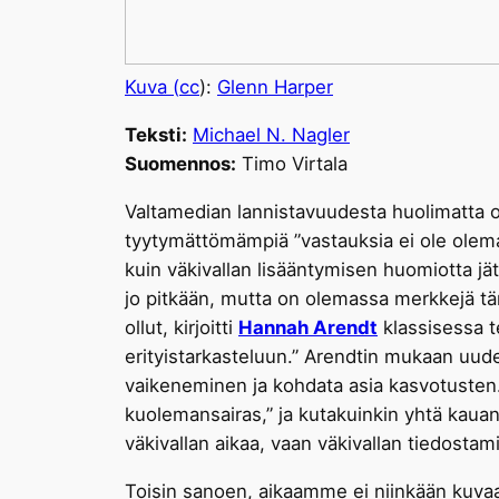
Kuva (
cc
):
Glenn Harper
Teksti:
Michael N. Nagler
Suomennos:
Timo Virtala
Valtamedian lannistavuudesta huolimatta o
tyytymättömämpiä ”vastauksia ei ole olema
kuin väkivallan lisääntymisen huomiotta j
jo pitkään, mutta on olemassa merkkejä tä
ollut, kirjoitti
Hannah Arendt
klassisessa 
erityistarkasteluun.” Arendtin mukaan uud
vaikeneminen ja kohdata asia kasvotusten.
kuolemansairas,” ja kutakuinkin yhtä kauan 
väkivallan aikaa, vaan väkivallan tiedostam
Toisin sanoen, aikaamme ei niinkään kuvaa v