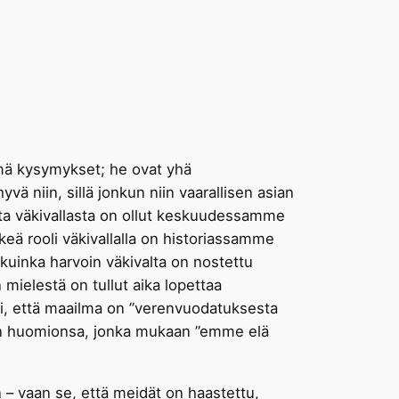
ämä kysymykset; he ovat yhä
 niin, sillä jonkun niin vaarallisen asian
tta väkivallasta on ollut keskuudessamme
ä rooli väkivallalla on historiassamme
 kuinka harvoin väkivalta on nostettu
ielestä on tullut aika lopettaa
, että maailma on ”verenvuodatuksesta
n huomionsa, jonka mukaan ”emme elä
n – vaan se, että meidät on haastettu,