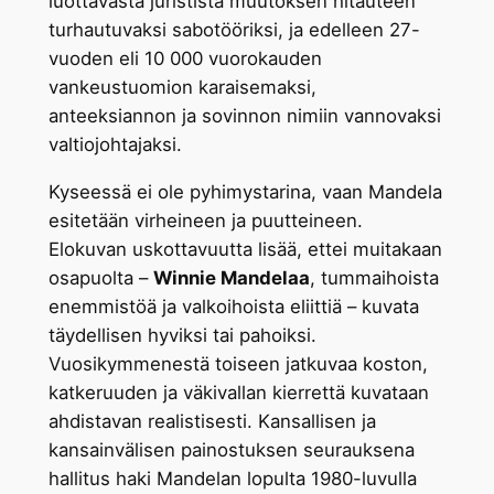
luottavasta juristista muutoksen hitauteen
turhautuvaksi sabotööriksi, ja edelleen 27-
vuoden eli 10 000 vuorokauden
vankeustuomion karaisemaksi,
anteeksiannon ja sovinnon nimiin vannovaksi
valtiojohtajaksi.
Kyseessä ei ole pyhimystarina, vaan Mandela
esitetään virheineen ja puutteineen.
Elokuvan uskottavuutta lisää, ettei muitakaan
osapuolta –
Winnie Mandelaa
, tummaihoista
enemmistöä ja valkoihoista eliittiä – kuvata
täydellisen hyviksi tai pahoiksi.
Vuosikymmenestä toiseen jatkuvaa koston,
katkeruuden ja väkivallan kierrettä kuvataan
ahdistavan realistisesti. Kansallisen ja
kansainvälisen painostuksen seurauksena
hallitus haki Mandelan lopulta 1980-luvulla