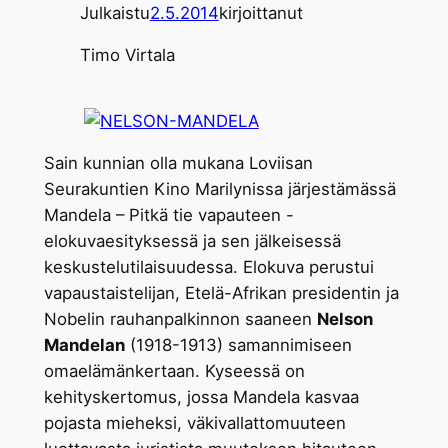
Julkaistu
2.5.2014
kirjoittanut
Timo Virtala
Sain kunnian olla mukana Loviisan
Seurakuntien Kino Marilynissa järjestämässä
Mandela – Pitkä tie vapauteen -
elokuvaesityksessä ja sen jälkeisessä
keskustelutilaisuudessa. Elokuva perustui
vapaustaistelijan, Etelä-Afrikan presidentin ja
Nobelin rauhanpalkinnon saaneen
Nelson
Mandelan
(1918-1913) samannimiseen
omaelämänkertaan. Kyseessä on
kehityskertomus, jossa Mandela kasvaa
pojasta mieheksi, väkivallattomuuteen