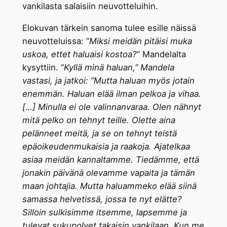
vankilasta salaisiin neuvotteluihin.
Elokuvan tärkein sanoma tulee esille näissä
neuvotteluissa: ”
Miksi meidän pitäisi muka
uskoa, ettet haluaisi kostoa?
” Mandelalta
kysyttiin. ”
Kyllä minä haluan,” Mandela
vastasi, ja jatkoi: ”Mutta haluan myös jotain
enemmän. Haluan elää ilman pelkoa ja vihaa.
[…] Minulla ei ole valinnanvaraa. Olen nähnyt
mitä pelko on tehnyt teille. Olette aina
pelänneet meitä, ja se on tehnyt teistä
epäoikeudenmukaisia ja raakoja. Ajatelkaa
asiaa meidän kannaltamme. Tiedämme, että
jonakin päivänä olevamme vapaita ja tämän
maan johtajia. Mutta haluammeko elää siinä
samassa helvetissä, jossa te nyt elätte?
Silloin sulkisimme itsemme, lapsemme ja
tulevat sukupolvet takaisin vankilaan. Kun me