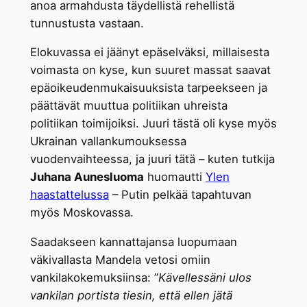
anoa armahdusta täydellistä rehellistä
tunnustusta vastaan.
Elokuvassa ei jäänyt epäselväksi, millaisesta
voimasta on kyse, kun suuret massat saavat
epäoikeudenmukaisuuksista tarpeekseen ja
päättävät muuttua politiikan uhreista
politiikan toimijoiksi. Juuri tästä oli kyse myös
Ukrainan vallankumouksessa
vuodenvaihteessa, ja juuri tätä – kuten tutkija
Juhana Aunesluoma
huomautti
Ylen
haastattelussa
– Putin pelkää tapahtuvan
myös Moskovassa.
Saadakseen kannattajansa luopumaan
väkivallasta Mandela vetosi omiin
vankilakokemuksiinsa: ”
Kävellessäni ulos
vankilan portista tiesin, että ellen jätä