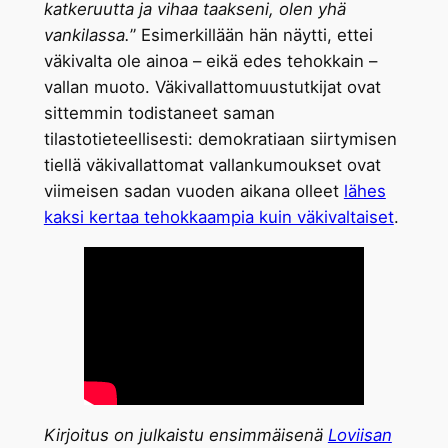
katkeruutta ja vihaa taakseni, olen yhä
vankilassa.
” Esimerkillään hän näytti, ettei
väkivalta ole ainoa – eikä edes tehokkain –
vallan muoto. Väkivallattomuustutkijat ovat
sittemmin todistaneet saman
tilastotieteellisesti: demokratiaan siirtymisen
tiellä väkivallattomat vallankumoukset ovat
viimeisen sadan vuoden aikana olleet
lähes
kaksi kertaa tehokkaampia kuin väkivaltaiset
.
Kirjoitus on julkaistu ensimmäisenä
Loviisan