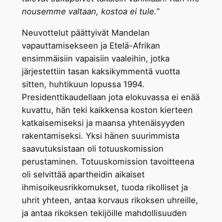
nousemme valtaan, kostoa ei tule.
”
Neuvottelut päättyivät Mandelan
vapauttamisekseen ja Etelä-Afrikan
ensimmäisiin vapaisiin vaaleihin, jotka
järjestettiin tasan kaksikymmentä vuotta
sitten, huhtikuun lopussa 1994.
Presidenttikaudellaan jota elokuvassa ei enää
kuvattu, hän teki kaikkensa koston kierteen
katkaisemiseksi ja maansa yhtenäisyyden
rakentamiseksi. Yksi hänen suurimmista
saavutuksistaan oli totuuskomission
perustaminen. Totuuskomission tavoitteena
oli selvittää apartheidin aikaiset
ihmisoikeusrikkomukset, tuoda rikolliset ja
uhrit yhteen, antaa korvaus rikoksen uhreille,
ja antaa rikoksen tekijöille mahdollisuuden