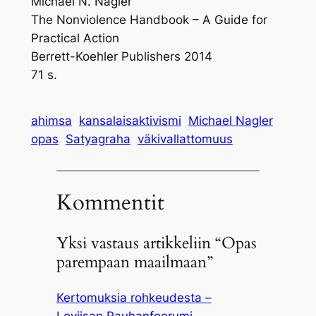
Michael N. Nagler
The Nonviolence Handbook – A Guide for
Practical Action
Berrett-Koehler Publishers 2014
71 s.
ahimsa
kansalaisaktivismi
Michael Nagler
opas
Satyagraha
väkivallattomuus
Kommentit
Yksi vastaus artikkeliin “Opas
parempaan maailmaan”
Kertomuksia rohkeudesta –
Loviisan Rauhanfoorumi