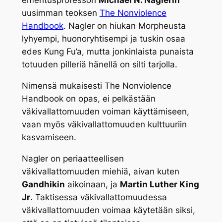
emeritusprofessori
Michael N. Naglerin
uusimman teoksen
The Nonviolence
Handbook
. Nagler on hiukan Morpheusta
lyhyempi, huonoryhtisempi ja tuskin osaa
edes Kung Fu’a, mutta jonkinlaista punaista
totuuden pilleriä hänellä on silti tarjolla.
Nimensä mukaisesti The Nonviolence
Handbook on opas, ei pelkästään
väkivallattomuuden voiman käyttämiseen,
vaan myös väkivallattomuuden kulttuuriin
kasvamiseen.
Nagler on periaatteellisen
väkivallattomuuden miehiä, aivan kuten
Gandhikin
aikoinaan, ja
Martin Luther King
Jr
. Taktisessa väkivallattomuudessa
väkivallattomuuden voimaa käytetään siksi,