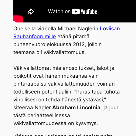
Oheisella videolla Michael Naglerin
Loviisan
Rauhanfoorumille
etänä pitämä
puheenvuoro elokuussa 2012, jolloin
teemana oli väkivallattomuus.
Väkivallattomat mielenosoitukset, lakot ja
boikotit ovat hänen mukaansa vain
pintaraapaisu väkivallattomuuden voiman
todelliseen potentiaaliin. ”Paras tapa tuhota
vihollisesi on tehdä hänestä ystäväsi,”
siteeraa Nagler
Abraham Lincolnia
, ja juuri
tästä periaatteellisessa
väkivallattomuudessa on kysymys.