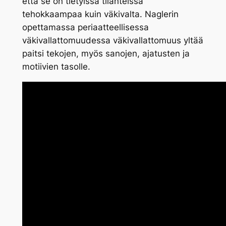
että se on tietyissä tilanteissa
tehokkaampaa kuin väkivalta. Naglerin
opettamassa periaatteellisessa
väkivallattomuudessa väkivallattomuus yltää
paitsi tekojen, myös sanojen, ajatusten ja
motiivien tasolle.