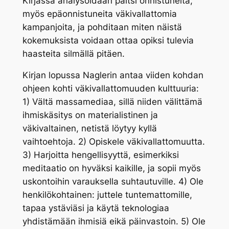
Kirjassa analysoidaan paitsi onnistuneita,
myös epäonnistuneita väkivallattomia
kampanjoita, ja pohditaan miten näistä
kokemuksista voidaan ottaa opiksi tulevia
haasteita silmällä pitäen.
Kirjan lopussa Naglerin antaa viiden kohdan
ohjeen kohti väkivallattomuuden kulttuuria:
1) Vältä massamediaa, sillä niiden välittämä
ihmiskäsitys on materialistinen ja
väkivaltainen, netistä löytyy kyllä
vaihtoehtoja. 2) Opiskele väkivallattomuutta.
3) Harjoitta hengellisyyttä, esimerkiksi
meditaatio on hyväksi kaikille, ja sopii myös
uskontoihin varauksella suhtautuville. 4) Ole
henkilökohtainen: juttele tuntemattomille,
tapaa ystäviäsi ja käytä teknologiaa
yhdistämään ihmisiä eikä päinvastoin. 5) Ole