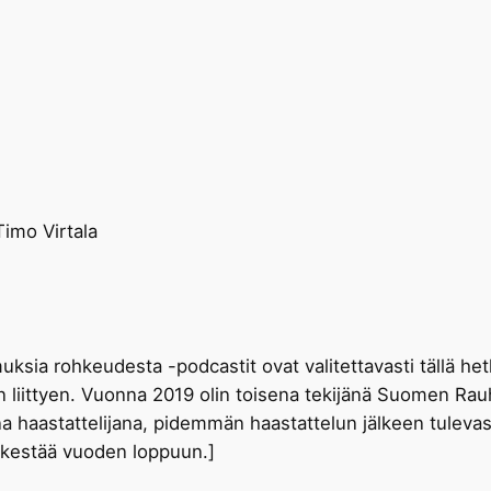
Timo Virtala
ia rohkeudesta -podcastit ovat valitettavasti tällä hetk
riin liittyen. Vuonna 2019 olin toisena tekijänä Suomen R
na haastattelijana, pidemmän haastattelun jälkeen tulev
 kestää vuoden loppuun.]