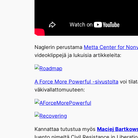
Naglerin perustama
Metta Center for Non
videoklippejä ja lukuisia artikkeleita:
A Force More Powerful -sivustolta
voi tila
väkivallattomuuteen:
Kannattaa tutustua myös
Maciej Bartkow
luento nimeltä Civil Resistance in Liberati