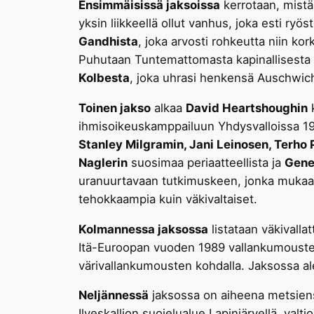
Ensimmäisissä jaksoissa
kerrotaan, mist
yksin liikkeellä ollut vanhus, joka esti ry
Gandhista
, joka arvosti rohkeutta niin ko
Puhutaan Tuntemattomasta kapinallisesta e
Kolbesta
, joka uhrasi henkensä Auschwichin
Toinen jakso
alkaa
David Heartshoughin
k
ihmisoikeuskamppailuun Yhdysvalloissa 19
Stanley Milgramin, Jani Leinosen, Terho 
Naglerin
suosimaa periaatteellista ja
Gene
uranuurtavaan tutkimuskeen, jonka mukaan
tehokkaampia kuin väkivaltaiset.
Kolmannessa jaksossa
listataan väkivall
Itä-Euroopan vuoden 1989 vallankumousten,
värivallankumousten kohdalla. Jaksossa a
Neljännessä
jaksossa on aiheena metsiens
Ilveskallion suojelualue Lapinjärvellä, va