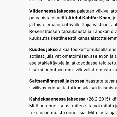
Viidennessä jaksossa
palataan väkivallat
pataanista nimeltä
Abdul Kahffar Khan
, j
ja taistelemaan brittivalloittajia vastaan
Rosenstrassen tapauksesta ja Tanskan sivi
kuukautta kestäneestä kansalaistottelem
Kuudes jakso
alkaa tosikertomuksella ensi
sotilaat julisivat omatoimisen aselevon ja t
aseistakieltäytyjä ja jatkosodassa teloitettu
Lisäksi puhutaan mm. väkivallattomasta vuo
Seitsemännessä jaksossa
haastateltavan
siviilivastarinnasta tai kansalaisaktivismis
Kahdeksannessa jaksossa
(26.2.2015) käs
Mitä on onnellisuus, miten sitä voi mitata 
tekemään muista onnellisia. Mitä tästä ajat