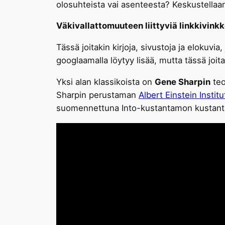
olosuhteista vai asenteesta? Keskustella
Väkivallattomuuteen liittyviä linkkivinkk
Tässä joitakin kirjoja, sivustoja ja elokuvi
googlaamalla löytyy lisää, mutta tässä joit
Yksi alan klassikoista on
Gene Sharpin
teo
Sharpin perustaman
Albert Einstein Institu
suomennettuna Into-kustantamon kustan