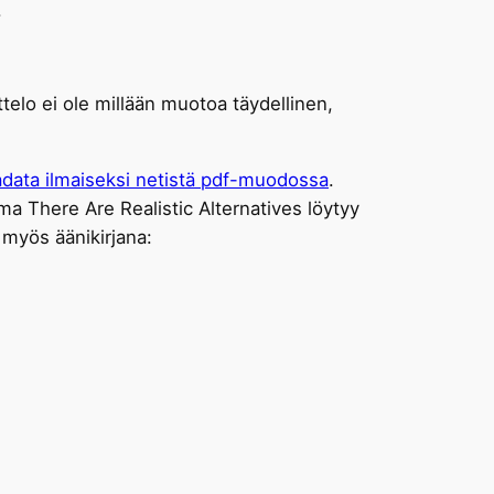
.
ettelo ei ole millään muotoa täydellinen,
adata ilmaiseksi netistä pdf-muodossa
.
ma There Are Realistic Alternatives löytyy
 myös äänikirjana: