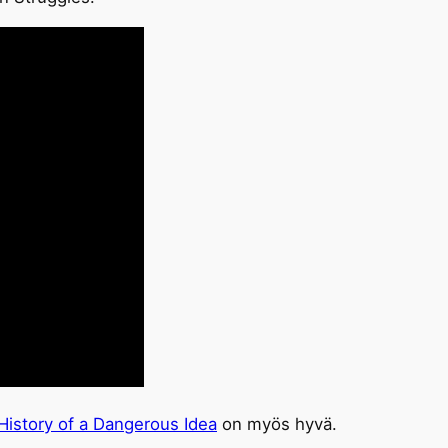
History of a Dangerous Idea
on myös hyvä.