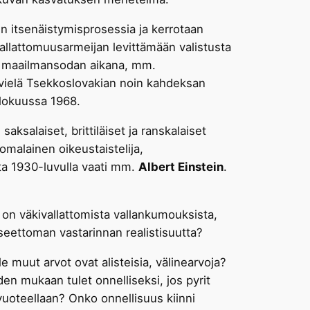
n itsenäistymisprosessia ja kerrotaan
vallattomuusarmeijan levittämään valistusta
sen maailmansodan aikana, mm.
 vielä Tsekkoslovakian noin kahdeksan
lokuussa 1968.
salaiset, brittiläiset ja ranskalaiset
uomalainen oikeustaistelija,
sta 1930-luvulla vaati mm.
Albert Einstein
.
s on väkivallattomista vallankumouksista,
aseettoman vastarinnan realistisuutta?
e muut arvot ovat alisteisia, välinearvoja?
den mukaan tulet onnelliseksi, jos pyrit
nvuoteellaan? Onko onnellisuus kiinni