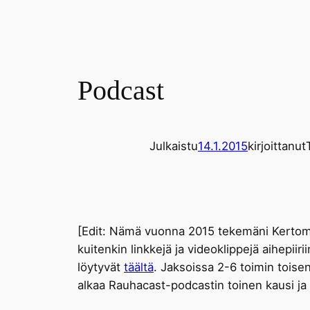
Podcast
Julkaistu
14.1.2015
kirjoittanut
[Edit: Nämä vuonna 2015 tekemäni Kertomuks
kuitenkin linkkejä ja videoklippejä aihepii
löytyvät
täältä
. Jaksoissa 2-6 toimin toise
alkaa Rauhacast-podcastin toinen kausi ja