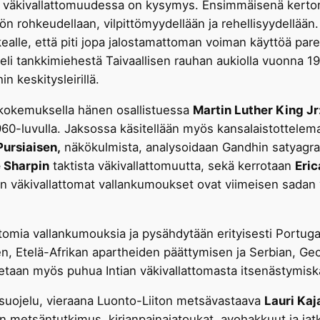
ä väkivallattomuudessa on kysymys. Ensimmäisenä kert
östön rohkeudellaan, vilpittömyydellään ja rehellisyydellä
rkealle, että piti jopa jalostamattoman voiman käyttöä pa
li tankkimiehestä Taivaallisen rauhan aukiolla vuonna 1
 keskitysleirillä.
okemuksella hänen osallistuessa
Martin Luther King Jr
60-luvulla. Jaksossa käsitellään myös kansalaistottele
Pursiaisen,
näkökulmista, analysoidaan Gandhin satyagraha
 Sharpin
taktista väkivallattomuutta, sekä kerrotaan
Eri
 väkivallattomat vallankumoukset ovat viimeisen sadan v
attomia vallankumouksia ja pysähdytään erityisesti Portu
 Etelä-Afrikan apartheiden päättymisen ja Serbian, Geor
letaan myös puhua Intian väkivallattomasta itsenästymis
uojelu, vieraana Luonto-Liiton metsävastaava
Lauri Kaj
ltion metsäntutkimus, kirjanpainajatoukat, avohakkuut ja 