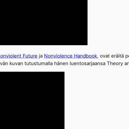
onviolent Future
ja
Nonviolence Handbook
, ovat eräitä 
 hyvän kuvan tutustumalla hänen luentosarjaansa Theory a