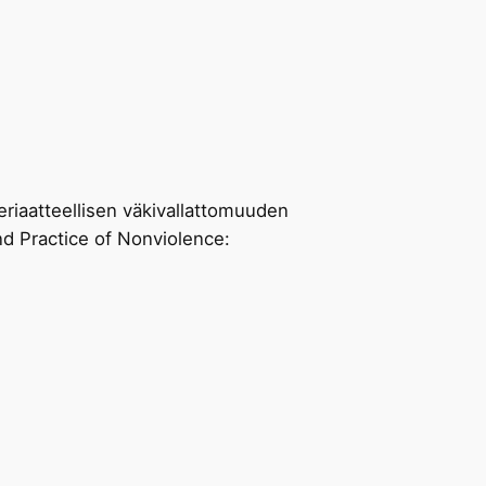
periaatteellisen väkivallattomuuden
nd Practice of Nonviolence: