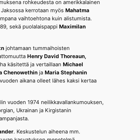
omuksena rohkeudesta on amerikkalainen
än. Jaksossa kerrotaan myös
Mahatma
rempana vaihtoehtona kuin alistumista.
989, sekä puolalaispappi
Maximilan
:n
johtamaan tummaihoisten
mattomuutta
Henry David Thoreaun,
 käsitettä ja vertaillaan
Michael
ca Chenowethin
ja
Maria Stephanin
uoden aikana olleet lähes kaksi kertaa
galin vuoden 1974 neilikkavallankumouksen,
gian, Ukrainan ja Kirgistanin
kampanjasta.
ander
. Keskustelun aiheena mm.
jatkuvan kasvatuksen menetelmä.