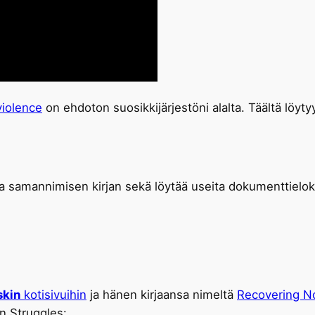
violence
on ehdoton suosikkijärjestöni alalta. Täältä löytyy 
ta samannimisen kirjan sekä löytää useita dokumenttielokuv
skin
kotisivuihin
ja hänen kirjaansa nimeltä
Recovering No
on Struggles: