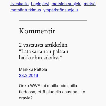
Ilveskallio
Lapinjärvi
metsien suojelu
metsä
metsäntutkimus
ympäristönsuojelu
Kommentit
2 vastausta artikkeliin
“Latokartanon palstan
hakkuihin aikalisä”
Markku Paltola
23.2.2016
Onko WWF tai muilla toimijoilla
tiedossa, että alueella asustaa liito
oravia?