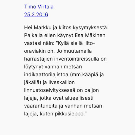
Timo Virtala
25.2.2016
Hei Markku ja kiitos kysymyksestä.
Paikalla eilen käynyt Esa Mäkinen
vastasi näin: ”Kyllä siellä liito-
oraviakin on. Jo muutamalla
harrastajien inventointireissulla on
löytynyt vanhan metsän
indikaattorilajistoa (mm.kääpiä ja
jäkäliä) ja Ilveskallion
linnustoselvityksessä on paljon
lajeja, jotka ovat alueellisesti
vaarantuneita ja vanhan metsän
lajeja, kuten pikkusieppo.”