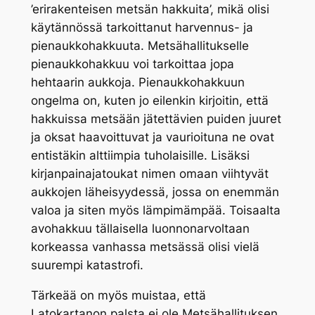
’erirakenteisen metsän hakkuita’, mikä olisi
käytännössä tarkoittanut harvennus- ja
pienaukkohakkuuta. Metsähallitukselle
pienaukkohakkuu voi tarkoittaa jopa
hehtaarin aukkoja. Pienaukkohakkuun
ongelma on, kuten jo eilenkin kirjoitin, että
hakkuissa metsään jätettävien puiden juuret
ja oksat haavoittuvat ja vaurioituna ne ovat
entistäkin alttiimpia tuholaisille. Lisäksi
kirjanpainajatoukat nimen omaan viihtyvät
aukkojen läheisyydessä, jossa on enemmän
valoa ja siten myös lämpimämpää. Toisaalta
avohakkuu tällaisella luonnonarvoltaan
korkeassa vanhassa metsässä olisi vielä
suurempi katastrofi.
Tärkeää on myös muistaa, että
Latokartanon palsta ei ole Metsähallituksen