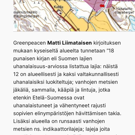
Greenpeacen
Matti Liimataisen
kirjoituksen
mukaan kyseiseltä alueelta tunnetaan ”18
punaisen kirjan eli Suomen lajien
uhanalaisuus-arviossa listattua lajia: näistä
12 on alueellisesti ja kaksi valtakunnallisesti
uhanalaisiksi luokiteltuja; vanhojen metsien
jäkäliä, sammalia, kääpiä ja lintuja, jotka
etenkin Etelä-Suomessa ovat
uhanalaistuneet ja vähentyneet rajusti
sopivien elinympäristöjen hävittämisen takia.
Lisäksi alueella on runsaasti vanhojen
metsien ns. indikaattorilajeja; lajeja joita