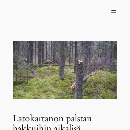
Siirry
sisältöön
Latokartanon palstan
hakkuihin aikalisä