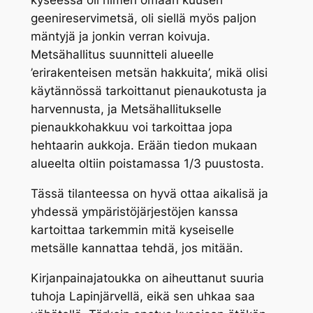
kyseessä oli nimen omaan kuusen
geenireservimetsä, oli siellä myös paljon
mäntyjä ja jonkin verran koivuja.
Metsähallitus suunnitteli alueelle
’erirakenteisen metsän hakkuita’, mikä olisi
käytännössä tarkoittanut pienaukotusta ja
harvennusta, ja Metsähallitukselle
pienaukkohakkuu voi tarkoittaa jopa
hehtaarin aukkoja. Erään tiedon mukaan
alueelta oltiin poistamassa 1/3 puustosta.
Tässä tilanteessa on hyvä ottaa aikalisä ja
yhdessä ympäristöjärjestöjen kanssa
kartoittaa tarkemmin mitä kyseiselle
metsälle kannattaa tehdä, jos mitään.
Kirjanpainajatoukka on aiheuttanut suuria
tuhoja Lapinjärvellä, eikä sen uhkaa saa