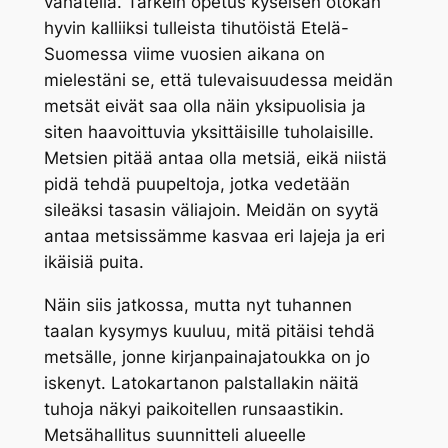
vähätellä. Tärkein opetus kyseisen ötökän
hyvin kalliiksi tulleista tihutöistä Etelä-
Suomessa viime vuosien aikana on
mielestäni se, että tulevaisuudessa meidän
metsät eivät saa olla näin yksipuolisia ja
siten haavoittuvia yksittäisille tuholaisille.
Metsien pitää antaa olla metsiä, eikä niistä
pidä tehdä puupeltoja, jotka vedetään
sileäksi tasasin väliajoin. Meidän on syytä
antaa metsissämme kasvaa eri lajeja ja eri
ikäisiä puita.
Näin siis jatkossa, mutta nyt tuhannen
taalan kysymys kuuluu, mitä pitäisi tehdä
metsälle, jonne kirjanpainajatoukka on jo
iskenyt. Latokartanon palstallakin näitä
tuhoja näkyi paikoitellen runsaastikin.
Metsähallitus suunnitteli alueelle