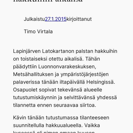
Julkaistu
27.1.2015
kirjoittanut
Timo Virtala
Lapinjärven Latokartanon palstan hakkuihin
on toistaiseksi otettu aikalisä. Tähän
päädyttiin Luonnonvarakeskuksen,
Metsähallituksen ja ympäristöjärjestöjen
palaverissa tänään iltapäivällä Helsingissä.
Osapuolet sopivat tekevänsä alueelle
tutustumiskäynnin ja selvittävänsä yhdessä
tilannetta ennen seuraavaa siirtoa.
Kävin tänään tutustumassa tilanteeseen
suunnitellulla hakkuualueella. Vaikka