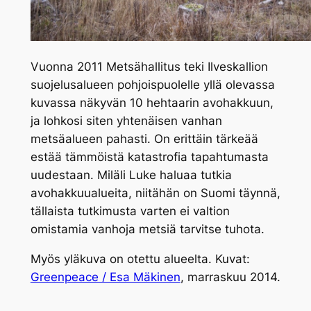
Vuonna 2011 Metsähallitus teki Ilveskallion
suojelusalueen pohjoispuolelle yllä olevassa
kuvassa näkyvän 10 hehtaarin avohakkuun,
ja lohkosi siten yhtenäisen vanhan
metsäalueen pahasti. On erittäin tärkeää
estää tämmöistä katastrofia tapahtumasta
uudestaan. Miläli Luke haluaa tutkia
avohakkuualueita, niitähän on Suomi täynnä,
tällaista tutkimusta varten ei valtion
omistamia vanhoja metsiä tarvitse tuhota.
Myös yläkuva on otettu alueelta. Kuvat:
Greenpeace / Esa Mäkinen
, marraskuu 2014.