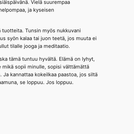
äsiäispäivänä. Vielä suurempaa
a helpompaa, ja kyseisen
 tuotteita. Tunsin myös nukkuvani
kus syön kalaa tai juon teetä, jos muuta ei
lut tilalle jooga ja meditaatio.
koska tämä tuntuu hyvältä. Elämä on lyhyt,
 mikä sopii minulle, sopisi välttämättä
. Ja kannattaa kokeilkaa paastoa, jos siltä
 aamuna, se loppuu. Jos loppuu.