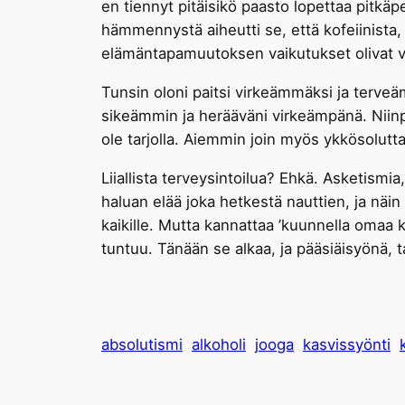
en tiennyt pitäisikö paasto lopettaa pitkä
hämmennystä aiheutti se, että kofeiinista, 
elämäntapamuutoksen vaikutukset olivat v
Tunsin oloni paitsi virkeämmäksi ja terv
sikeämmin ja herääväni virkeämpänä. Niinpä 
ole tarjolla. Aiemmin join myös ykkösolutta, 
Liiallista terveysintoilua? Ehkä. Asketismi
haluan elää joka hetkestä nauttien, ja näin
kaikille. Mutta kannattaa ’kuunnella omaa k
tuntuu. Tänään se alkaa, ja pääsiäisyönä,
absolutismi
alkoholi
jooga
kasvissyönti