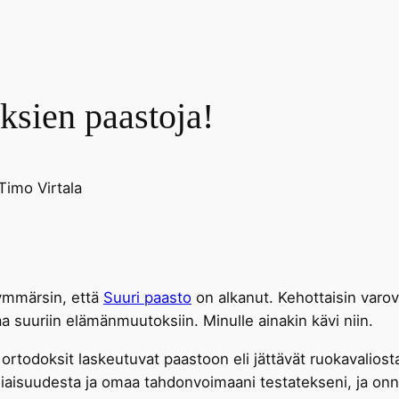
ksien paastoja!
Timo Virtala
ymmärsin, että
Suuri paasto
on alkanut. Kehottaisin varov
aa suuriin elämänmuutoksiin. Minulle ainakin kävi niin.
ä ortodoksit laskeutuvat paastoon eli jättävät ruokavalios
eliaisuudesta ja omaa tahdonvoimaani testatekseni, ja onni