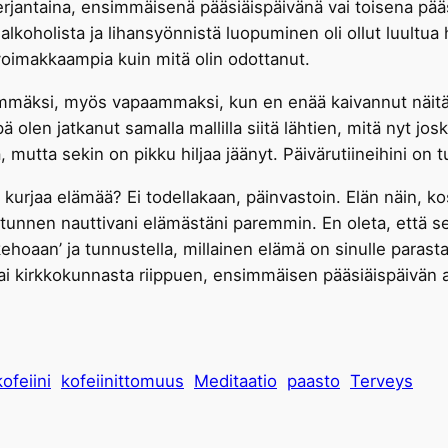
perjantaina, ensimmäisenä pääsiäispäivänä vai toisena pä
alkoholista ja lihansyönnistä luopuminen oli ollut luultu
oimakkaampia kuin mitä olin odottanut.
eämmäksi, myös vapaammaksi, kun en enää kaivannut näitä
olen jatkanut samalla mallilla siitä lähtien, mitä nyt jos
mutta sekin on pikku hiljaa jäänyt. Päivärutiineihini on tul
a, kurjaa elämää? Ei todellakaan, päinvastoin. Elän näin, 
 tunnen nauttivani elämästäni paremmin. En oleta, että se
ehoaan’ ja tunnustella, millainen elämä on sinulle parasta
 tai kirkkokunnasta riippuen, ensimmäisen pääsiäispäivän
kofeiini
kofeiinittomuus
Meditaatio
paasto
Terveys