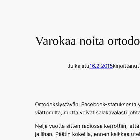
Varokaa noita ortodo
Julkaistu
16.2.2015
kirjoittanut
Ortodoksiystäväni Facebook-statuksesta 
viattomilta, mutta voivat salakavalasti joht
Neljä vuotta sitten radiossa kerrottiin, ett
ja lihan. Päätin kokeilla, ennen kaikkea ut