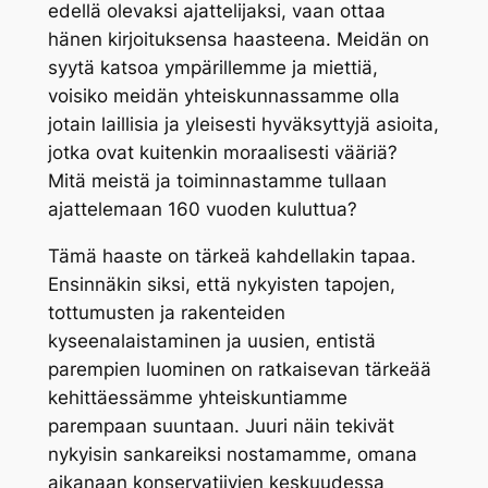
edellä olevaksi ajattelijaksi, vaan ottaa
hänen kirjoituksensa haasteena. Meidän on
syytä katsoa ympärillemme ja miettiä,
voisiko meidän yhteiskunnassamme olla
jotain laillisia ja yleisesti hyväksyttyjä asioita,
jotka ovat kuitenkin moraalisesti vääriä?
Mitä meistä ja toiminnastamme tullaan
ajattelemaan 160 vuoden kuluttua?
Tämä haaste on tärkeä kahdellakin tapaa.
Ensinnäkin siksi, että nykyisten tapojen,
tottumusten ja rakenteiden
kyseenalaistaminen ja uusien, entistä
parempien luominen on ratkaisevan tärkeää
kehittäessämme yhteiskuntiamme
parempaan suuntaan. Juuri näin tekivät
nykyisin sankareiksi nostamamme, omana
aikanaan konservatiivien keskuudessa