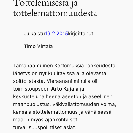
Tottelemisesta ja
tottelemattomuudesta
Julkaistu
19.2.2015
kirjoittanut
Timo Virtala
Tämänaamuinen Kertomuksia rohkeudesta -
lähetys on nyt kuultavissa alla olevasta
soittolistasta. Vieraanani minulla oli
toimistoupseeri
Arto Kujala
ja
keskustelunaiheena aseeton ja aseellinen
maanpuolustus, väkivallattomuuden voima,
kansalaistottelemattomuus ja vähäisessä
määrin myös ajankohtaiset
turvallisuuspoliittiset asiat.