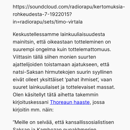
https://soundcloud.com/radiorapu/kertomuksia-
rohkeudesta-7-1922015?
in=radiorapu/sets/timo-virtala
Keskustellessamme lainkuuliaisuudesta
mainitsin, että oikeastaan totteleminen on
suurempi ongelma kuin tottelemattomuus.
Viittasin tällä siihen monien suurten
ajattelijoiden toistamaan ajatukseen, että
natsi-Saksan hirmutekojen suurin syyllinen
eivät olleet yksittäiset ’pahat ihmiset’, vaan
suuret lainkuuliaiset ja tottelevaiset massat.
Olen käsitellyt tätä aihetta takemmin
kirjoituskessani
Thoreaun haaste
, jossa
kirjoitin mm. näin:
”Meille on selvää, että kansallissosialistisen
Saksan ja Kambozan punakhmerien