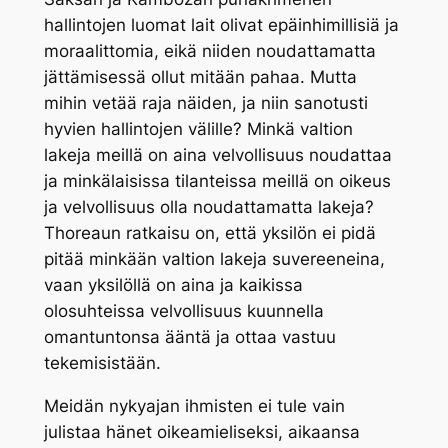
hallintojen luomat lait olivat epäinhimillisiä ja
moraalittomia, eikä niiden noudattamatta
jättämisessä ollut mitään pahaa. Mutta
mihin vetää raja näiden, ja niin sanotusti
hyvien hallintojen välille? Minkä valtion
lakeja meillä on aina velvollisuus noudattaa
ja minkälaisissa tilanteissa meillä on oikeus
ja velvollisuus olla noudattamatta lakeja?
Thoreaun ratkaisu on, että yksilön ei pidä
pitää minkään valtion lakeja suvereeneina,
vaan yksilöllä on aina ja kaikissa
olosuhteissa velvollisuus kuunnella
omantuntonsa ääntä ja ottaa vastuu
tekemisistään.
Meidän nykyajan ihmisten ei tule vain
julistaa hänet oikeamieliseksi, aikaansa