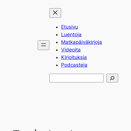
Siirry
sisältöön
Etusivu
Luentoja
Matkapäiväkirjoja
Videoita
Kirjoituksia
Podcasteja
Etsi