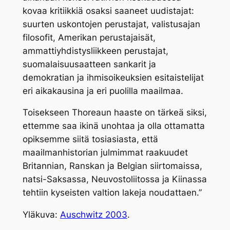
kovaa kritiikkiä osaksi saaneet uudistajat:
suurten uskontojen perustajat, valistusajan
filosofit, Amerikan perustajaisät,
ammattiyhdistysliikkeen perustajat,
suomalaisuusaatteen sankarit ja
demokratian ja ihmisoikeuksien esitaistelijat
eri aikakausina ja eri puolilla maailmaa.
Toisekseen Thoreaun haaste on tärkeä siksi,
ettemme saa ikinä unohtaa ja olla ottamatta
opiksemme siitä tosiasiasta, että
maailmanhistorian julmimmat raakuudet
Britannian, Ranskan ja Belgian siirtomaissa,
natsi-Saksassa, Neuvostoliitossa ja Kiinassa
tehtiin kyseisten valtion lakeja noudattaen.”
Yläkuva:
Auschwitz 2003
.