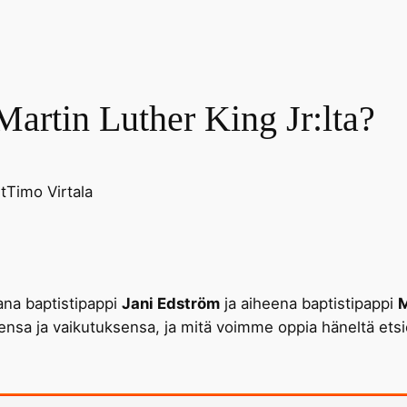
artin Luther King Jr:lta?
t
Timo Virtala
na baptistipappi
Jani Edström
ja aiheena baptistipappi
M
teensa ja vaikutuksensa, ja mitä voimme oppia häneltä e