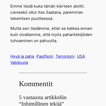
Emme tiedä kuka tämän kierteen aloitti.
Lieneekö ollut itse Saatana, paremman
tekemisen puutteessa.
Mutta sen tiedämme, ettei se katkea ennen
kuin oivallamme, että myös pahantekijöiden
tuhoaminen on pahuutta.
Hyvä ja paha
Pasifismi
Terrorismi
USA
Valokuvia
Kommentit
5 vastausta artikkeliin
“Inhimillinen tekijä”