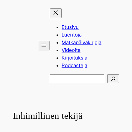
Siirry
sisältöön
Etusivu
Luentoja
Matkapäiväkirjoja
Videoita
Kirjoituksia
Podcasteja
Etsi
Inhimillinen tekijä