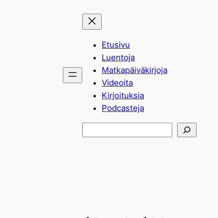
Siirry
sisältöön
Etusivu
Luentoja
Matkapäiväkirjoja
Videoita
Kirjoituksia
Podcasteja
Etsi