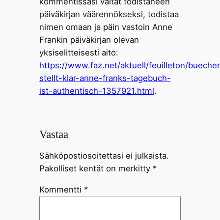
kommentissasi väität todistaneen
päiväkirjan väärennökseksi, todistaa
nimen omaan ja päin vastoin Anne
Frankin päiväkirjan olevan
yksiselitteisesti aito:
https://www.faz.net/aktuell/feuilleton/bueche
stellt-klar-anne-franks-tagebuch-
ist-authentisch-1357921.html
.
Vastaa
Sähköpostiosoitettasi ei julkaista.
Pakolliset kentät on merkitty
*
Kommentti
*