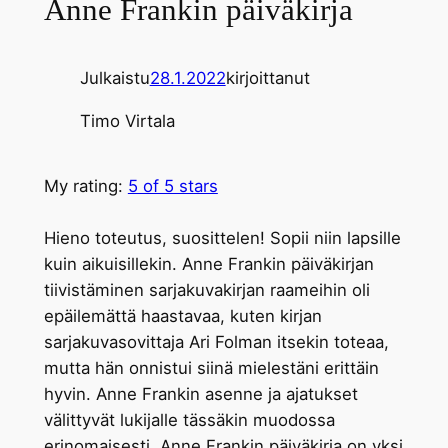
Anne Frankin päiväkirja
Julkaistu
28.1.2022
kirjoittanut
Timo Virtala
My rating:
5 of 5 stars
Hieno toteutus, suosittelen! Sopii niin lapsille
kuin aikuisillekin. Anne Frankin päiväkirjan
tiivistäminen sarjakuvakirjan raameihin oli
epäilemättä haastavaa, kuten kirjan
sarjakuvasovittaja Ari Folman itsekin toteaa,
mutta hän onnistui siinä mielestäni erittäin
hyvin. Anne Frankin asenne ja ajatukset
välittyvät lukijalle tässäkin muodossa
erinomaisesti. Anne Frankin päiväkirja on yksi