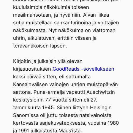
kuuluisimpia näkökulmia toiseen
maailmansotaan, ja hyvä niin. Aivan liikaa
sotia muistellaan sankaritarinoina ja voittajien
näkökulmasta. Nyt näkökulma on viattoman
uhrin, aikuistuvan, erittäin viisaan ja
terävänäköisen lapsen.
Kirjoitin ja julkaisin yllä olevan
kirjasuosituksen
GoodReads -sovellukseen
kaksi päivää sitten, eli sattumalta
Kansainvälisen vainojen uhrien muistopäivän
aattona. Puna-armeija vapautti Auschwitzin
keskitysleirin 77 vuotta sitten eli 27.
tammikuuta 1945. Siihen liittyen Helsingin
Sanomissa oli juttu toisesta natsivainoista
kertovasta sarjekuvateoksesta, vuosina 1980
ja 1991 julkaistusta Maus’ista.