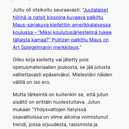
Juttu oli otsikoitu seuraavasti: ”
Juutalaiset
hiirinä ja natsit kissoina kuvaava palkittu
Maus-sarjakuva kiellettiin amerikkalaisessa
koulussa – ”Miksi koulutusjärjestelmä tukee
tällaista kamaa?” Pulitzer-palkittu Maus on
Art Spiegelmanin merkkiteos
.”
Oliko kirja kielletty vai jätetty pois
opetusmateriaalien joukosta, se jää jutusta
valitettavasti epäselväksi. Mielestäni näiden
välillä on iso ero.
Mutta tärkeintä on kuitenkin se, että jutun
sisältö on erittäin huolestuttava. Jutun
mukaan ”Yhdysvaltojen tietyissä
osavaltioissa on viime aikoina voimistunut
trendi, jossa orjuudesta, rasismista ja