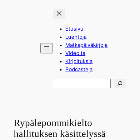
Siirry
sisältöön
Etusivu
Luentoja
Matkapäiväkirjoja
Videoita
Kirjoituksia
Podcasteja
Etsi
Rypälepommikielto
hallituksen käsittelyssä