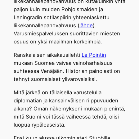
liikekannallepanovahvuus on kutakuinkin yhtä
paljon kuin muiden Pohjoismaiden ja
Leningradin sotilaspiirin yhteenlaskettu
liikekannallepanovahvuus (
lähde
).
Varusmiespalveluksen suorittavien miesten
osuus on yksi maailman korkeimpia.
Ranskalaisen aikakausilehti
Le Pointin
mukaan Suomea vaivaa vainoharhaisuus
suhteessa Venäjään. Historian painolasti on
tehnyt suomalaiset ylivarovaisiksi.
Mitä järkeä on tällaisella varustelulla
diplomatian ja kansainvälisen riippuvuuden
aikana? Oman näkemykseni mukaan pienintä,
mitä Suomi voi tässä vaiheessa tehdä, olisi
luopua rypäleaseista.
Ensi kuun alussa ulkoministeri Stubbille