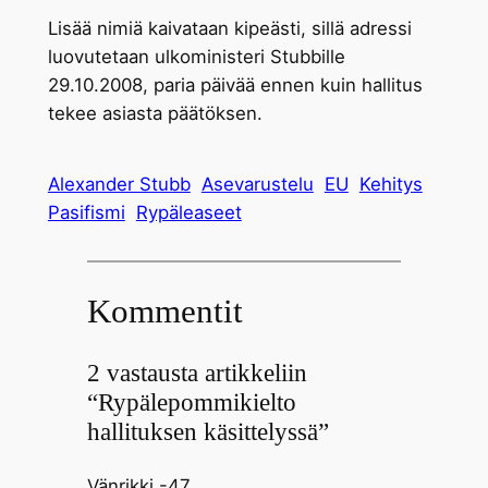
Lisää nimiä kaivataan kipeästi, sillä adressi
luovutetaan ulkoministeri Stubbille
29.10.2008, paria päivää ennen kuin hallitus
tekee asiasta päätöksen.
Alexander Stubb
Asevarustelu
EU
Kehitys
Pasifismi
Rypäleaseet
Kommentit
2 vastausta artikkeliin
“Rypälepommikielto
hallituksen käsittelyssä”
Vänrikki -47