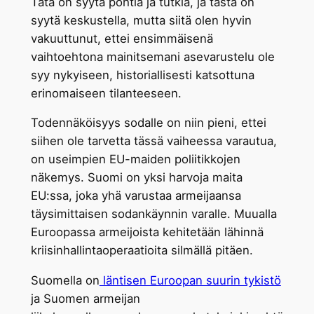
Tätä on syytä pohtia ja tutkia, ja tästä on
syytä keskustella, mutta siitä olen hyvin
vakuuttunut, ettei ensimmäisenä
vaihtoehtona mainitsemani asevarustelu ole
syy nykyiseen, historiallisesti katsottuna
erinomaiseen tilanteeseen.
Todennäköisyys sodalle on niin pieni, ettei
siihen ole tarvetta tässä vaiheessa varautua,
on useimpien EU-maiden poliitikkojen
näkemys. Suomi on yksi harvoja maita
EU:ssa, joka yhä varustaa armeijaansa
täysimittaisen sodankäynnin varalle. Muualla
Euroopassa armeijoista kehitetään lähinnä
kriisinhallintaoperaatioita silmällä pitäen.
Suomella on
läntisen Euroopan suurin tykistö
ja Suomen armeijan