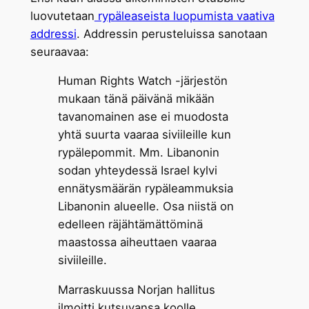
luovutetaan
rypäleaseista luopumista vaativa
addressi
. Addressin perusteluissa sanotaan
seuraavaa:
Human Rights Watch -järjestön
mukaan tänä päivänä mikään
tavanomainen ase ei muodosta
yhtä suurta vaaraa siviileille kun
rypälepommit. Mm. Libanonin
sodan yhteydessä Israel kylvi
ennätysmäärän rypäleammuksia
Libanonin alueelle. Osa niistä on
edelleen räjähtämättöminä
maastossa aiheuttaen vaaraa
siviileille.
Marraskuussa Norjan hallitus
ilmoitti kutsuvansa koolle