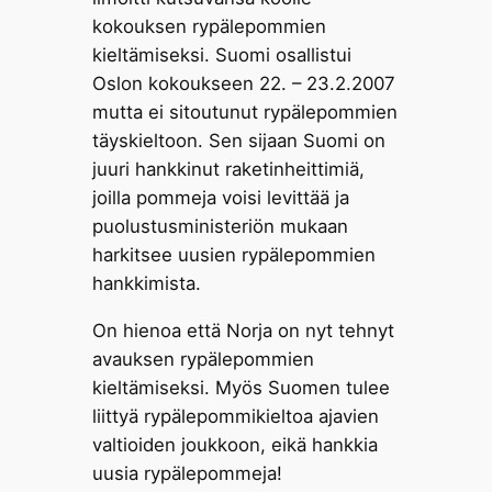
kokouksen rypälepommien
kieltämiseksi. Suomi osallistui
Oslon kokoukseen 22. – 23.2.2007
mutta ei sitoutunut rypälepommien
täyskieltoon. Sen sijaan Suomi on
juuri hankkinut raketinheittimiä,
joilla pommeja voisi levittää ja
puolustusministeriön mukaan
harkitsee uusien rypälepommien
hankkimista.
On hienoa että Norja on nyt tehnyt
avauksen rypälepommien
kieltämiseksi. Myös Suomen tulee
liittyä rypälepommikieltoa ajavien
valtioiden joukkoon, eikä hankkia
uusia rypälepommeja!