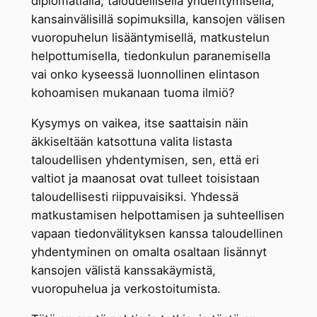
diplomatialla, taloudellisella yhdentymisellä,
kansainvälisillä sopimuksilla, kansojen välisen
vuoropuhelun lisääntymisellä, matkustelun
helpottumisella, tiedonkulun paranemisella
vai onko kyseessä luonnollinen elintason
kohoamisen mukanaan tuoma ilmiö?
Kysymys on vaikea, itse saattaisin näin
äkkiseltään katsottuna valita listasta
taloudellisen yhdentymisen, sen, että eri
valtiot ja maanosat ovat tulleet toisistaan
taloudellisesti riippuvaisiksi. Yhdessä
matkustamisen helpottamisen ja suhteellisen
vapaan tiedonvälityksen kanssa taloudellinen
yhdentyminen on omalta osaltaan lisännyt
kansojen välistä kanssakäymistä,
vuoropuhelua ja verkostoitumista.