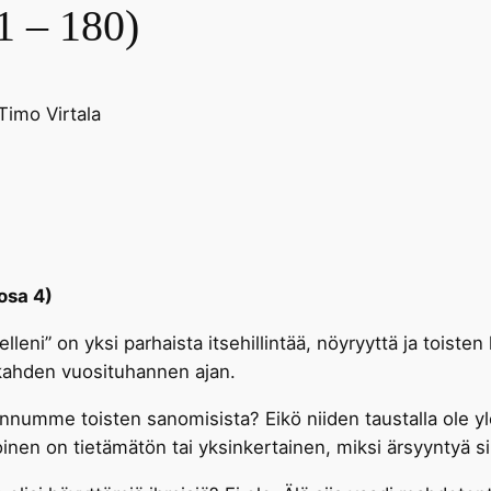
1 – 180)
Timo Virtala
osa 4)
elleni” on yksi parhaista itsehillintää, nöyryyttä ja toist
s kahden vuosituhannen ajan.
umme toisten sanomisista? Eikö niiden taustalla ole yl
inen on tietämätön tai yksinkertainen, miksi ärsyyntyä si