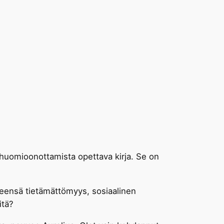
en huomioonottamista opettava kirja. Se on
eensä tietämättömyys, sosiaalinen
itä?