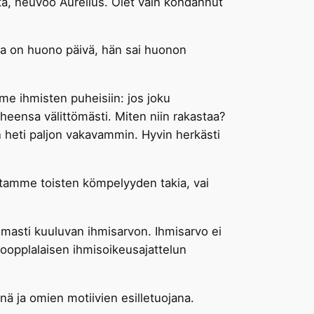
nta, neuvoo Aurelius. Olet vain kohdannut
lla on huono päivä, hän sai huonon
me ihmisten puheisiin: jos joku
eensa välittömästi. Miten niin rakastaa?
 heti paljon vakavammin. Hyvin herkästi
stamme toisten kömpelyyden takia, vai
omasti kuuluvan ihmisarvon. Ihmisarvo ei
roopplalaisen ihmisoikeusajattelun
nä ja omien motiivien esilletuojana.