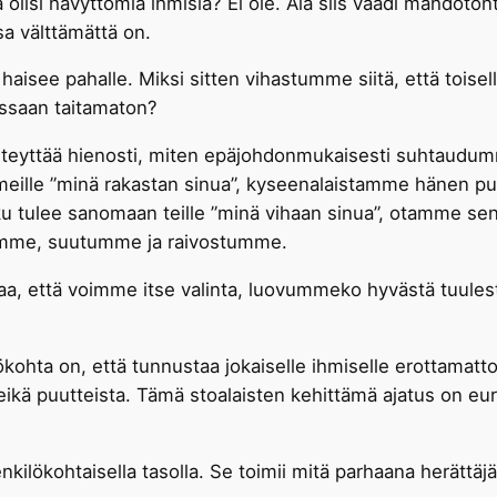
 olisi hävyttömiä ihmisiä? Ei ole. Älä siis vaadi mahdoto
a välttämättä on.
aisee pahalle. Miksi sitten vihastumme siitä, että toise
ssaan taitamaton?
 kiteyttää hienosti, miten epäjohdonmukaisesti suhtaudum
ille ”minä rakastan sinua”, kyseenalaistamme hänen puh
u tulee sanomaan teille ”minä vihaan sinua”, otamme sen
äämme, suutumme ja raivostumme.
taa, että voimme itse valinta, luovummeko hyvästä tuule
ökohta on, että tunnustaa jokaiselle ihmiselle erottamatt
a eikä puutteista. Tämä stoalaisten kehittämä ajatus on eu
kilökohtaisella tasolla. Se toimii mitä parhaana herättäjä