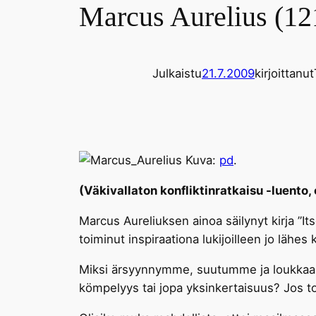
Marcus Aurelius (12
Julkaistu
21.7.2009
kirjoittanut
Kuva:
pd
.
(Väkivallaton konfliktinratkaisu -luento, 
Marcus Aureliuksen ainoa säilynyt kirja ”Its
toiminut inspiraationa lukijoilleen jo lähe
Miksi ärsyynnymme, suutumme ja loukkaann
kömpelyys tai jopa yksinkertaisuus? Jos to