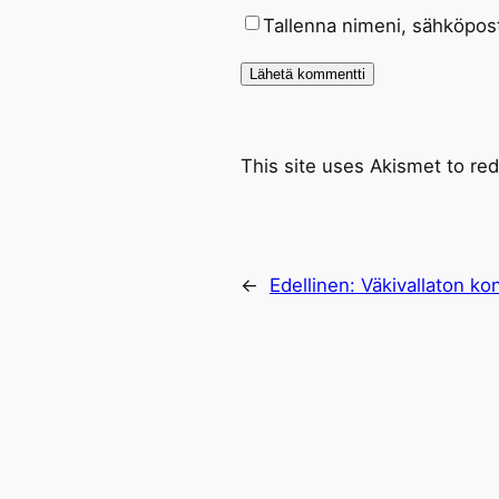
Tallenna nimeni, sähköpost
This site uses Akismet to r
←
Edellinen:
Väkivallaton kon