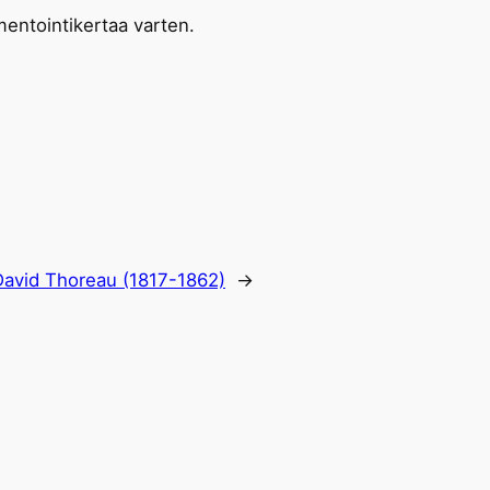
entointikertaa varten.
David Thoreau (1817-1862)
→