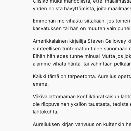
Olisiko muka mahdollista, ettei maailmassa
yhden noista hävyttömistä, joita maailmass
Emmehän me vihastu siitäkään, jos toinen h
kasvatuksen tai hän on muuten vain puhei
Amerikkalainen kirjailija Steven Galloway
suhteellisen tuntematon tulee sanomaan me
Eihän hän edes tunne minua! Mutta jos jok
alamme vihata häntä, tai vähintään pelk
Kaikki tämä on tarpeetonta. Aurelius opet
emme.
Väkivallattomaman konfliktinratkaisun läht
ole riippuvainen yksilön taustasta, teoist
lähtökohta.
Aureliuksen kirjan vahvuus on kuitenkin hen