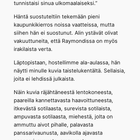
tunnistaisi sinua ulkomaalaiseksi.”
Häntä suostuteltiin tekemään pieni
kaupunkikierros noissa vaatteissa, mutta
siihen hän ei suostunut. Alin ystävät olivat
vakuuttuneita, että Raymondissa on myös
irakilaista verta.
Läptopistaan, hostellimme ala-aulassa, hän
näytti minulle kuvia taistelukentältä. Sellaisia,
joita ei lehdissä julkaista.
Näin kuvia räjähtäneestä lentokoneesta,
paareilla kannettavasta haavoittuneesta,
itkevästä sotilaasta, surevista sotilaista,
ampuvasta sotilaasta, miehestä, jolta on
ammuttu aivot pihalle, palavasta
panssarivaunusta, aavikolla ajavasta