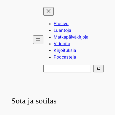
Siirry
sisältöön
Etusivu
Luentoja
Matkapäiväkirjoja
Videoita
Kirjoituksia
Podcasteja
Etsi
Sota ja sotilas