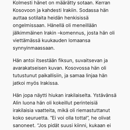
Kolmesti hänet on määrätty sotaan. Kerran
Kosovoon ja kahdesti Irakiin. Sodassa hän
auttaa sotilaita heidän henkisissä
ongelmissaan. Hänellä oli meneillään
jälkimmäinen Irakin –komennus, josta hän oli
viettämässä kuukauden lomaansa
synnyinmaassaan.
Hän antoi itsestään fiksun, suvaitsevan ja
avarakatseisen kuvan. Kosovossa hän oli
tutustunut paikallisiin, ja samaa linjaa hän
jatkoi myös Irakissa.
Hän jopa näytti hiukan irakilaiselta. Ystävänsä
Alin luona hän oli kokeillut perinteisiä
irakilaisia vaatteita, mikä oli riemastuttanut
koko seuruetta. “Ei voi olla totta!”, he olivat
sanoneet. “Jos pidät suusi kiinni, kukaan ei