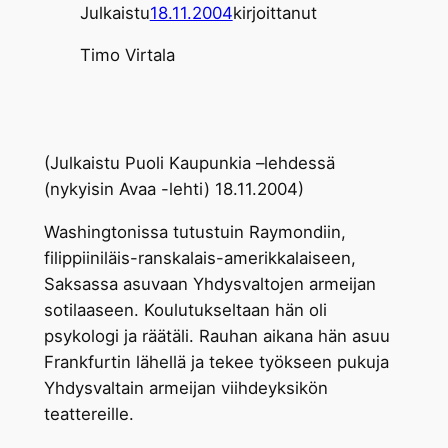
Julkaistu
18.11.2004
kirjoittanut
Timo Virtala
(Julkaistu Puoli Kaupunkia –lehdessä
(nykyisin Avaa -lehti) 18.11.2004)
Washingtonissa tutustuin Raymondiin,
filippiiniläis-ranskalais-amerikkalaiseen,
Saksassa asuvaan Yhdysvaltojen armeijan
sotilaaseen. Koulutukseltaan hän oli
psykologi ja räätäli. Rauhan aikana hän asuu
Frankfurtin lähellä ja tekee työkseen pukuja
Yhdysvaltain armeijan viihdeyksikön
teattereille.