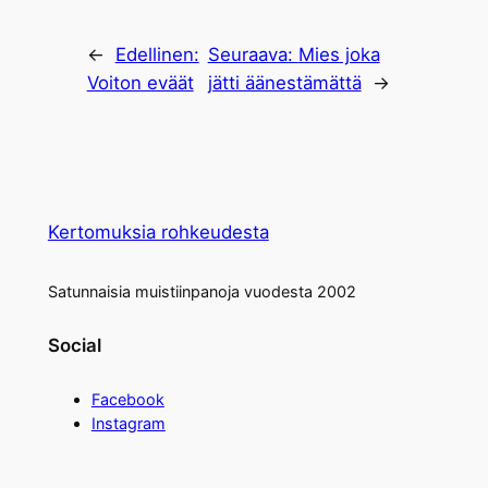
←
Edellinen:
Seuraava:
Mies joka
Voiton eväät
jätti äänestämättä
→
Kertomuksia rohkeudesta
Satunnaisia muistiinpanoja vuodesta 2002
Social
Facebook
Instagram