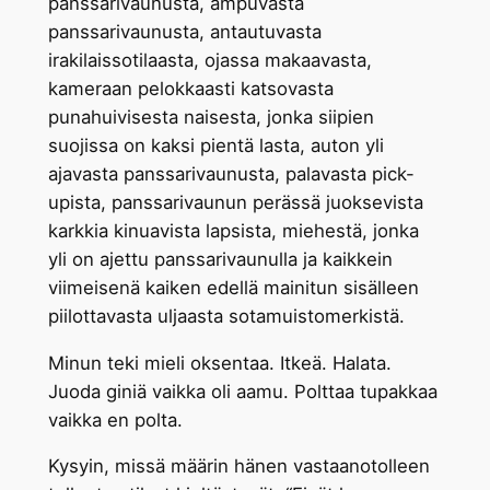
panssarivaunusta, ampuvasta
panssarivaunusta, antautuvasta
irakilaissotilaasta, ojassa makaavasta,
kameraan pelokkaasti katsovasta
punahuivisesta naisesta, jonka siipien
suojissa on kaksi pientä lasta, auton yli
ajavasta panssarivaunusta, palavasta pick-
upista, panssarivaunun perässä juoksevista
karkkia kinuavista lapsista, miehestä, jonka
yli on ajettu panssarivaunulla ja kaikkein
viimeisenä kaiken edellä mainitun sisälleen
piilottavasta uljaasta sotamuistomerkistä.
Minun teki mieli oksentaa. Itkeä. Halata.
Juoda giniä vaikka oli aamu. Polttaa tupakkaa
vaikka en polta.
Kysyin, missä määrin hänen vastaanotolleen