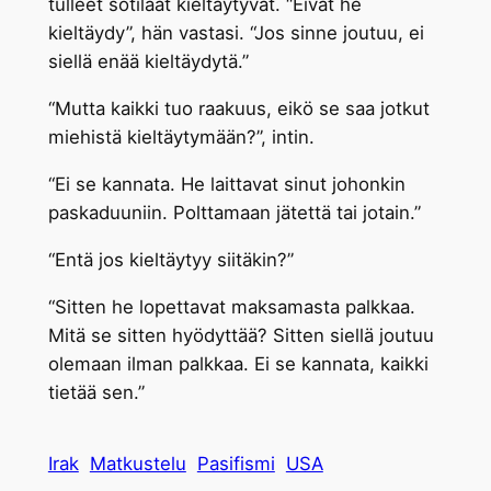
tulleet sotilaat kieltäytyvät. “Eivät he
kieltäydy”, hän vastasi. “Jos sinne joutuu, ei
siellä enää kieltäydytä.”
“Mutta kaikki tuo raakuus, eikö se saa jotkut
miehistä kieltäytymään?”, intin.
“Ei se kannata. He laittavat sinut johonkin
paskaduuniin. Polttamaan jätettä tai jotain.”
“Entä jos kieltäytyy siitäkin?”
“Sitten he lopettavat maksamasta palkkaa.
Mitä se sitten hyödyttää? Sitten siellä joutuu
olemaan ilman palkkaa. Ei se kannata, kaikki
tietää sen.”
Irak
Matkustelu
Pasifismi
USA