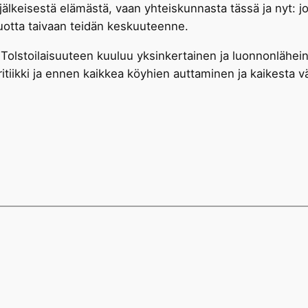
keisestä elämästä, vaan yhteiskunnasta tässä ja nyt: jos
luotta taivaan teidän keskuuteenne.
i. Tolstoilaisuuteen kuuluu yksinkertainen ja luonnonlähe
itiikki ja ennen kaikkea köyhien auttaminen ja kaikesta v