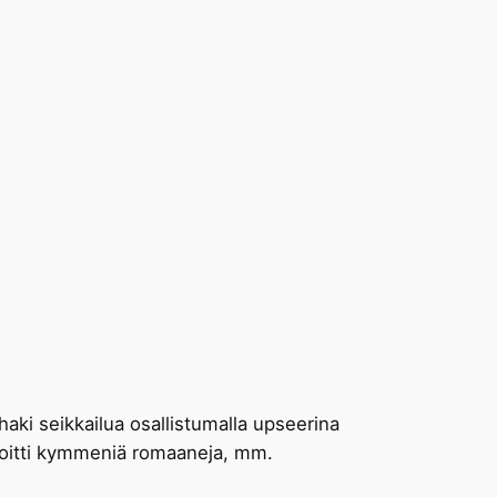
 haki seikkailua osallistumalla upseerina
rjoitti kymmeniä romaaneja, mm.