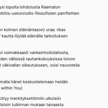
si lopulta lohdutusta Raamatun
liittis-uskonnollis-filosofisten pamflettien
n kolmen elämäntason) uraa: rikas
 kautta löytää elämälle tarkoituksen
oi voimakkaasti vankeinhoitolaitosta,
oiden välisissä rauhankokouksissa toivon
at väkivallan oikeutukseen, voisi neuvotella
tsumalla hänet keskustelemaan heidän
 within You)
ttyy merkityksettömiin ulkoisiin
olstoin tulkinnan mukaan taivaasta