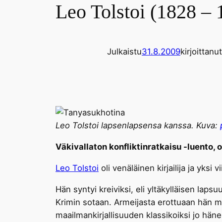
Leo Tolstoi (1828 – 
Julkaistu
31.8.2009
kirjoittanut
Leo Tolstoi lapsenlapsensa kanssa. Kuva:
Väkivallaton konfliktinratkaisu -luento, o
Leo Tolstoi
oli venäläinen kirjailija ja yksi
Hän syntyi kreiviksi, eli yltäkylläisen laps
Krimin sotaan. Armeijasta erottuaan hän m
maailmankirjallisuuden klassikoiksi jo hän