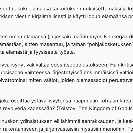
ntui, koki elämänsä tarkoituksenmukaisettomaksi ja löy
kisen viestin kirjailmellisesti ja käytti lopun elämäänsä po
en oman elämänsä (ja jossain määrin myös Kierkegaardi
a elämästään, sitten masentuu, ja tämän ”pohjakosketuksen”
a elämästä ja fyysisestä työstä.
i hyväksynyt väkivaltaa edes itsepuolustukseen. Hän kritis
 vuosisadan vaihteessa järjestetyissä ensimmäisissä valti
 toivottomina: miten valtiot, joiden olemassaolot perustuv
ä, joka osoittaa ystävällisyytensä naapuriaan kohtaan ku
ua revolveriä kädessään? (Tolstoy: The Kingdom of God Is
tinuskon ydinajatuksen eli lähimmäisenrakkauden, ja keski
n rakentamiseen ja järjenvastaisiin mystisiin menoihin. T