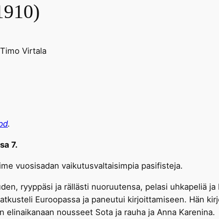
1910)
Timo Virtala
pd
.
sa 7.
 viime vuosisadan vaikutusvaltaisimpia pasifisteja.
uuden, ryyppäsi ja rällästi nuoruutensa, pelasi uhkapeliä ja
atkusteli Euroopassa ja paneutui kirjoittamiseen. Hän ki
en elinaikanaan nousseet Sota ja rauha ja Anna Karenina.