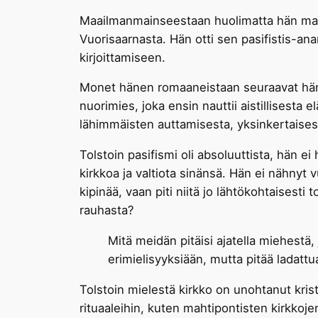
Maailmanmainseestaan huolimatta hän mase
Vuorisaarnasta. Hän otti sen pasifistis-anar
kirjoittamiseen.
Monet hänen romaaneistaan seuraavat hän
nuorimies, joka ensin nauttii aistillisest
lähimmäisten auttamisesta, yksinkertaisest
Tolstoin pasifismi oli absoluuttista, hän e
kirkkoa ja valtiota sinänsä. Hän ei nähnyt
kipinää, vaan piti niitä jo lähtökohtaisesti
rauhasta?
Mitä meidän pitäisi ajatella miehest
erimielisyyksiään, mutta pitää ladatt
Tolstoin mielestä kirkko on unohtanut kris
rituaaleihin, kuten mahtipontisten kirkkoje