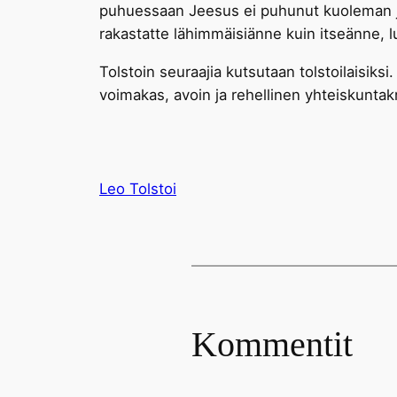
puhuessaan Jeesus ei puhunut kuoleman jäl
rakastatte lähimmäisiänne kuin itseänne, 
Tolstoin seuraajia kutsutaan tolstoilaisiks
voimakas, avoin ja rehellinen yhteiskuntakr
Leo Tolstoi
Kommentit