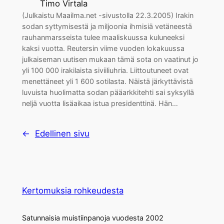
Timo Virtala
(Julkaistu Maailma.net -sivustolla 22.3.2005) Irakin
sodan syttymisestä ja miljoonia ihmisiä vetäneestä
rauhanmarsseista tulee maaliskuussa kuluneeksi
kaksi vuotta. Reutersin viime vuoden lokakuussa
julkaiseman uutisen mukaan tämä sota on vaatinut jo
yli 100 000 irakilaista siviiliuhria. Liittoutuneet ovat
menettäneet yli 1 600 sotilasta. Näistä järkyttävistä
luvuista huolimatta sodan pääarkkitehti sai syksyllä
neljä vuotta lisäaikaa istua presidenttinä. Hän…
←
Edellinen sivu
Kertomuksia rohkeudesta
Satunnaisia muistiinpanoja vuodesta 2002