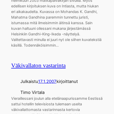
helmikuun 2003 matkapäiväkirjan sivuilla. Myös
edellisen kirjoituksen kuva on Intiasta, mutta hiukan
eri aikakaudelta. Kuvassa on Mohandas K. Gandhi,
Mahatma Gandhina paremmin tunnettu juristi,
istumassa mitä ilmeisimmin äitinsä kanssa. Sain
kuvan haltuuni ollessani mukana järjestämässä
Helsinkiin Gandhi-King-Ikeda -näyttelyä.
Valitettavasti minulla ei juuri nyt ole siihen kuvatekstiä
käsillä. Todennäköisimmin…
Väkivallaton vastarinta
Julkaistu
17.1.2007
kirjoittanut
Timo Virtala
Vieraillessani joulun alla etelänaapurissamme Eestissä
sattui hotellin televisiosta tulemaan useita
väkivallattomasta vastarinnasta kertovia