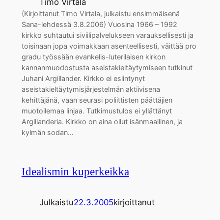
Timo Virtala
(Kirjoittanut Timo Virtala, julkaistu ensimmäisenä
Sana-lehdessä 3.8.2006) Vuosina 1966 – 1992
kirkko suhtautui siviilipalvelukseen varauksellisesti ja
toisinaan jopa voimakkaan asenteellisesti, väittää pro
gradu työssään evankelis-luterilaisen kirkon
kannanmuodostusta aseistakieltäytymiseen tutkinut
Juhani Argillander. Kirkko ei esiintynyt
aseistakieltäytymisjärjestelmän aktiivisena
kehittäjänä, vaan seurasi poliittisten päättäjien
muotoilemaa linjaa. Tutkimustulos ei yllättänyt
Argillanderia. Kirkko on aina ollut isänmaallinen, ja
kylmän sodan…
Idealismin kuperkeikka
Julkaistu
22.3.2005
kirjoittanut