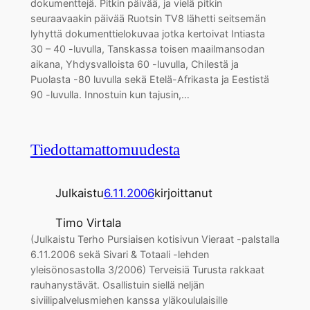
dokumenttejä. Pitkin päivää, ja vielä pitkin
seuraavaakin päivää Ruotsin TV8 lähetti seitsemän
lyhyttä dokumenttielokuvaa jotka kertoivat Intiasta
30 – 40 -luvulla, Tanskassa toisen maailmansodan
aikana, Yhdysvalloista 60 -luvulla, Chilestä ja
Puolasta -80 luvulla sekä Etelä-Afrikasta ja Eestistä
90 -luvulla. Innostuin kun tajusin,…
Tiedottamattomuudesta
Julkaistu
6.11.2006
kirjoittanut
Timo Virtala
(Julkaistu Terho Pursiaisen kotisivun Vieraat -palstalla
6.11.2006 sekä Sivari & Totaali -lehden
yleisönosastolla 3/2006) Terveisiä Turusta rakkaat
rauhanystävät. Osallistuin siellä neljän
siviilipalvelusmiehen kanssa yläkoululaisille