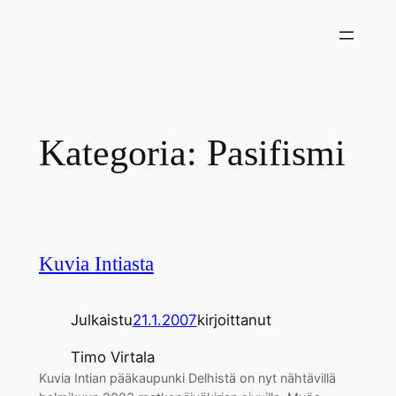
Siirry
sisältöön
Kategoria:
Pasifismi
Kuvia Intiasta
Julkaistu
21.1.2007
kirjoittanut
Timo Virtala
Kuvia Intian pääkaupunki Delhistä on nyt nähtävillä