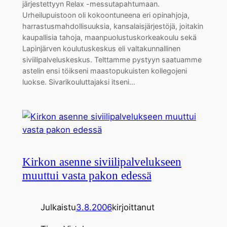
järjestettyyn Relax -messutapahtumaan.
Urheilupuistoon oli kokoontuneena eri opinahjoja,
harrastusmahdollisuuksia, kansalaisjärjestöjä, joitakin
kaupallisia tahoja, maanpuolustuskorkeakoulu sekä
Lapinjärven koulutuskeskus eli valtakunnallinen
siviilipalveluskeskus. Telttamme pystyyn saatuamme
astelin ensi töikseni maastopukuisten kollegojeni
luokse. Sivarikouluttajaksi itseni…
Kirkon asenne siviilipalvelukseen
muuttui vasta pakon edessä
Julkaistu
3.8.2006
kirjoittanut