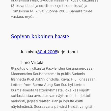
Irkutskissa (yllä), Syuduankassa (2. kuva), Kazanissa
(3. kuva tässä ja edellisen kirjoituksen kuva) ja
Tomskissa (4. kuva) vuonna 2005. Samalla tullee
vastaus myös…
Sopivan kokoinen haaste
Julkaistu
30.4.2008
kirjoittanut
Timo Virtala
(Kirjoitus on julkaistu Pax-lehden kesänumerossa)
Maanantaina Rauhanasemalla puitiin Sudanin
tilannetta Kuel Jok’in johdolla. Kuva: H.J. Kirjassaan
Letters from Burma Aung San Suu Kyi kertoo
burmalaisesta teatteriryhmästä, joka käsikirjoitti
sotilasjunttaa arvostelevan näytelmän, harjoitteli,
mainosti, järjesti teatteri-illan ja lopulta esitti
näytelmänsä. Seuraavana päivänä heidät vangittiin,