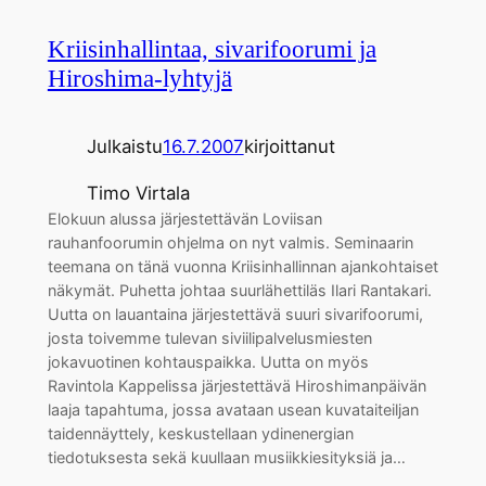
Kriisinhallintaa, sivarifoorumi ja
Hiroshima-lyhtyjä
Julkaistu
16.7.2007
kirjoittanut
Timo Virtala
Elokuun alussa järjestettävän Loviisan
rauhanfoorumin ohjelma on nyt valmis. Seminaarin
teemana on tänä vuonna Kriisinhallinnan ajankohtaiset
näkymät. Puhetta johtaa suurlähettiläs Ilari Rantakari.
Uutta on lauantaina järjestettävä suuri sivarifoorumi,
josta toivemme tulevan siviilipalvelusmiesten
jokavuotinen kohtauspaikka. Uutta on myös
Ravintola Kappelissa järjestettävä Hiroshimanpäivän
laaja tapahtuma, jossa avataan usean kuvataiteiljan
taidennäyttely, keskustellaan ydinenergian
tiedotuksesta sekä kuullaan musiikkiesityksiä ja…