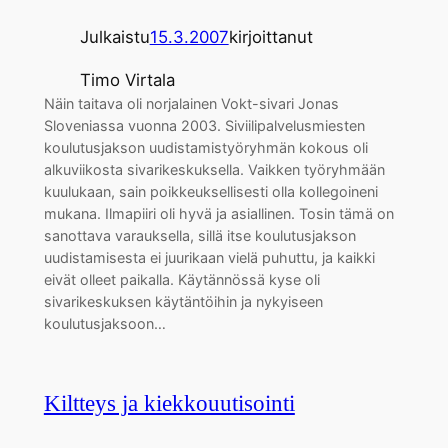
Julkaistu
15.3.2007
kirjoittanut
Timo Virtala
Näin taitava oli norjalainen Vokt-sivari Jonas
Sloveniassa vuonna 2003. Siviilipalvelusmiesten
koulutusjakson uudistamistyöryhmän kokous oli
alkuviikosta sivarikeskuksella. Vaikken työryhmään
kuulukaan, sain poikkeuksellisesti olla kollegoineni
mukana. Ilmapiiri oli hyvä ja asiallinen. Tosin tämä on
sanottava varauksella, sillä itse koulutusjakson
uudistamisesta ei juurikaan vielä puhuttu, ja kaikki
eivät olleet paikalla. Käytännössä kyse oli
sivarikeskuksen käytäntöihin ja nykyiseen
koulutusjaksoon…
Kiltteys ja kiekkouutisointi