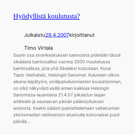
Hyödyllistä koulutusta?
Julkaistu
29.4.2007
kirjoittanut
Timo Virtala
Suurin osa sivarikeskuksen luennoista pidetään tässä
sikalasta luentosaliksi vuonna 2000 muutetussa
luentosalissa, jota yhä Sikalaksi kutsutaan. Kuva:
Tapio Vanhatalo, Helsingin Sanomat. Kuluneen viikon
aikana leipätyöni, siviilipalvelusmiesten kouluttaminen,
on ollut näkyvästi esillä ennen kaikkea Helsingin
Sanomissa lauantaina 21.4.07 julkaistun laajan
artikkelin ja seuraavan päivän pääkirjoituksen
ansiosta. Itsekin pääsin paistattelemaan valtakunnan
ykkösmedian nettiversion etusivulla kokonaiset puoli
päivää…