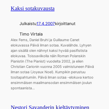
Kaksi sotakuvausta
Julkaistu
17.4.2007
kirjoittanut
Timo Virtala
Alex Fems, Daniel Bruhl ja Guillaume Canet
elokuvassa Päivä ilman sotaa. Kuvalähde. Lyhyen
ajan sisällä olen nähnyt kaksi hyvää pasifistista
elokuvaa. Toissaviikolla näin Roman Polanskin
Pianistin (The Pianist) vuodelta 2002, ja eilen
Christian Carionin vuonna 2005 valmistuneen Päivä
ilman sotaa (Joyeux Noel). Kumpikin perustuu
tositapahtumiin. Päivä ilman sotaa -elokuva kertoo
ensimmäisen maailmansodan ensimmäisen joulun
spontaanista…
Nestori Savanderin kieltäytyminen