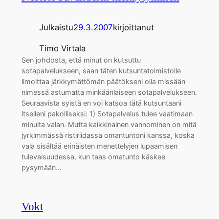
Julkaistu
29.3.2007
kirjoittanut
Timo Virtala
Sen johdosta, että minut on kutsuttu
sotapalvelukseen, saan täten kutsuntatoimistolle
ilmoittaa järkkymättömän päätökseni olla missään
nimessä astumatta minkäänlaiseen sotapalvelukseen.
Seuraavista syistä en voi katsoa tätä kutsuntaani
itselleni pakolliseksi: 1) Sotapalvelus tulee vaatimaan
minulta valan. Mutta kaikkinainen vannominen on mitä
jyrkimmässä ristiriidassa omantuntoni kanssa, koska
vala sisältää erinäisten menettelyjen lupaamisen
tulevaisuudessa, kun taas omatunto käskee
pysymään…
Vokt