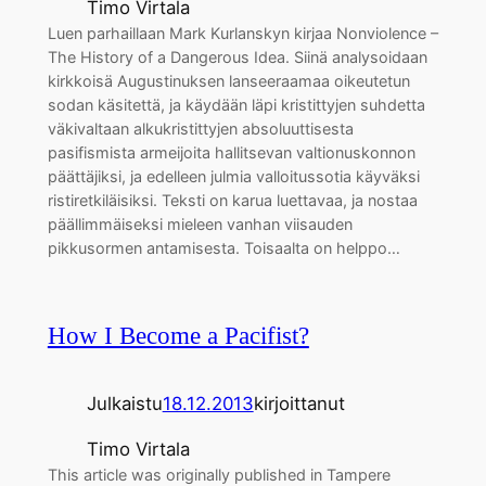
Timo Virtala
Luen parhaillaan Mark Kurlanskyn kirjaa Nonviolence –
The History of a Dangerous Idea. Siinä analysoidaan
kirkkoisä Augustinuksen lanseeraamaa oikeutetun
sodan käsitettä, ja käydään läpi kristittyjen suhdetta
väkivaltaan alkukristittyjen absoluuttisesta
pasifismista armeijoita hallitsevan valtionuskonnon
päättäjiksi, ja edelleen julmia valloitussotia käyväksi
ristiretkiläisiksi. Teksti on karua luettavaa, ja nostaa
päällimmäiseksi mieleen vanhan viisauden
pikkusormen antamisesta. Toisaalta on helppo…
How I Become a Pacifist?
Julkaistu
18.12.2013
kirjoittanut
Timo Virtala
This article was originally published in Tampere