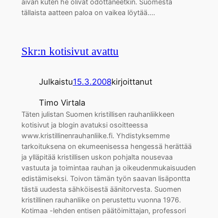
aivan kuten he olivat odottaneetkin. Suomesta
tällaista aatteen paloa on vaikea löytää.…
Skr:n kotisivut avattu
Julkaistu
15.3.2008
kirjoittanut
Timo Virtala
Täten julistan Suomen kristillisen rauhanliikkeen
kotisivut ja blogin avatuksi osoitteessa
www.kristillinenrauhanliike.fi. Yhdistyksemme
tarkoituksena on ekumeenisessa hengessä herättää
ja ylläpitää kristillisen uskon pohjalta nousevaa
vastuuta ja toimintaa rauhan ja oikeudenmukaisuuden
edistämiseksi. Toivon tämän työn saavan lisäpontta
tästä uudesta sähköisestä äänitorvesta. Suomen
kristillinen rauhanliike on perustettu vuonna 1976.
Kotimaa -lehden entisen päätöimittajan, professori