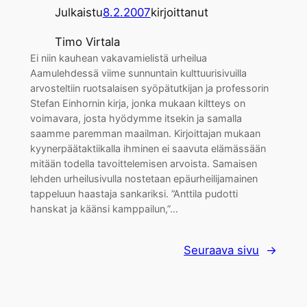
Julkaistu
8.2.2007
kirjoittanut
Timo Virtala
Ei niin kauhean vakavamielistä urheilua
Aamulehdessä viime sunnuntain kulttuurisivuilla
arvosteltiin ruotsalaisen syöpätutkijan ja professorin
Stefan Einhornin kirja, jonka mukaan kiltteys on
voimavara, josta hyödymme itsekin ja samalla
saamme paremman maailman. Kirjoittajan mukaan
kyynerpäätaktiikalla ihminen ei saavuta elämässään
mitään todella tavoittelemisen arvoista. Samaisen
lehden urheilusivulla nostetaan epäurheilijamainen
tappeluun haastaja sankariksi. ”Anttila pudotti
hanskat ja käänsi kamppailun,”…
Seuraava sivu
→