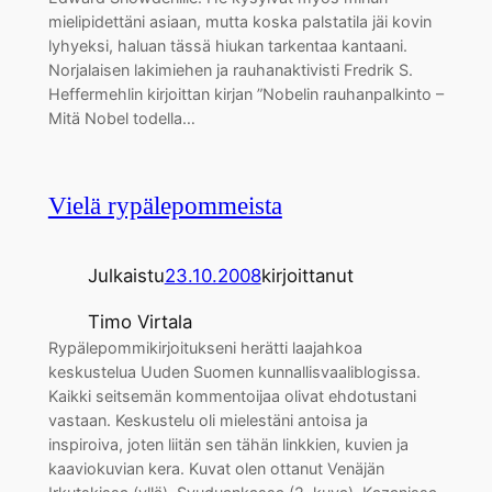
mielipidettäni asiaan, mutta koska palstatila jäi kovin
lyhyeksi, haluan tässä hiukan tarkentaa kantaani.
Norjalaisen lakimiehen ja rauhanaktivisti Fredrik S.
Heffermehlin kirjoittan kirjan ”Nobelin rauhanpalkinto –
Mitä Nobel todella…
Vielä rypälepommeista
Julkaistu
23.10.2008
kirjoittanut
Timo Virtala
Rypälepommikirjoitukseni herätti laajahkoa
keskustelua Uuden Suomen kunnallisvaaliblogissa.
Kaikki seitsemän kommentoijaa olivat ehdotustani
vastaan. Keskustelu oli mielestäni antoisa ja
inspiroiva, joten liitän sen tähän linkkien, kuvien ja
kaaviokuvian kera. Kuvat olen ottanut Venäjän