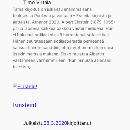
Timo Virtala
Tämä kirjoitus on julkaistu ensimmäisenä
teoksessa Puolesta ja vastaan – Esseitä kirjoista ja
aatteista, Athanor 2020. Albert Einstein (1879–1955)
piti jo lapsena kaikkea pakkoa vastenmielisenä. Hän
ei halunnut sotilaaksi eikä harrastanut sotaleikkejä.
Hänen seuratessaan sotilasparaatia perheensä
kanssa hänelle sanottiin, että myöhemmin hän saisi
itsekin marssia mukana. Sisko muistaa Albertin
vastanneen vanhemmilleen: ”Kun minusta aikanaan
tulee iso,…
Einstein!
Julkaistu
28.3.2020
kirjoittanut