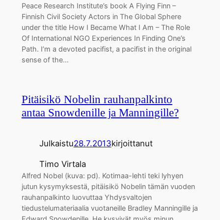
Peace Research Institute’s book A Flying Finn –
Finnish Civil Society Actors in The Global Sphere
under the title How I Became What I Am – The Role
Of International NGO Experiences In Finding One’s
Path. I’m a devoted pacifist, a pacifist in the original
sense of the…
Pitäisikö Nobelin rauhanpalkinto
antaa Snowdenille ja Manningille?
Julkaistu
28.7.2013
kirjoittanut
Timo Virtala
Alfred Nobel (kuva: pd). Kotimaa-lehti teki lyhyen
jutun kysymyksestä, pitäisikö Nobelin tämän vuoden
rauhanpalkinto luovuttaa Yhdysvaltojen
tiedustelumateriaalia vuotaneille Bradley Manningille ja
Edward Snowdenille. He kysyivät myös minun