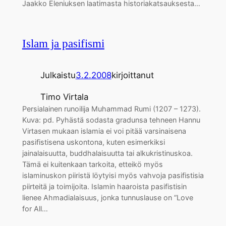
Jaakko Eleniuksen laatimasta historiakatsauksesta…
Islam ja pasifismi
Julkaistu
3.2.2008
kirjoittanut
Timo Virtala
Persialainen runoilija Muhammad Rumi (1207 – 1273).
Kuva: pd. Pyhästä sodasta gradunsa tehneen Hannu
Virtasen mukaan islamia ei voi pitää varsinaisena
pasifistisena uskontona, kuten esimerkiksi
jainalaisuutta, buddhalaisuutta tai alkukristinuskoa.
Tämä ei kuitenkaan tarkoita, etteikö myös
islaminuskon piiristä löytyisi myös vahvoja pasifistisia
piirteitä ja toimijoita. Islamin haaroista pasifistisin
lienee Ahmadialaisuus, jonka tunnuslause on ”Love
for All…