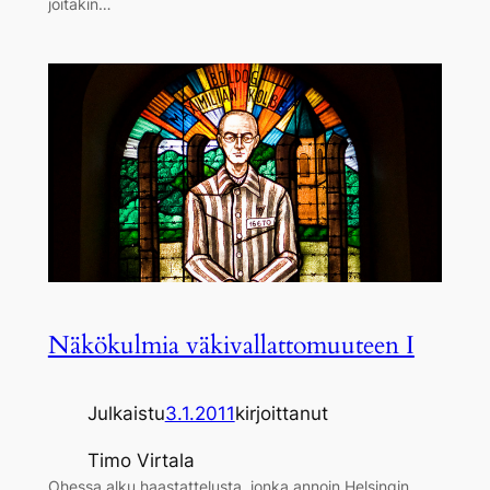
joitakin…
Näkökulmia väkivallattomuuteen I
Julkaistu
3.1.2011
kirjoittanut
Timo Virtala
Ohessa alku haastattelusta, jonka annoin Helsingin