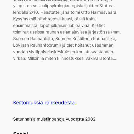
yliopiston sosiaalipsykologian opiskelijoiden Status -
lehdelle 2/10. Haastattelijana toimi Otto Halmesvaara.
Kysymyksiä oli yhteensä kuusi, tässä kaksi
ensimmäistä, loput julkaisen lähipäivinä. K: Olet
toiminut useissa rauhan asiaa ajavissa järjestöissä (mm.
Suomen Rauhanliitto, Suomen Kristillinen Rauhanliike,
Loviisan Rauhanfoorumi) ja olet hoitanut useamman
vuoden siviilipalveluskeskuksen koulutusvastaavan
virkaa. Milloin ja miten kiinnostuksesi väkivallatonta…
Kertomuksia rohkeudesta
Satunnaisia muistiinpanoja vuodesta 2002
Social