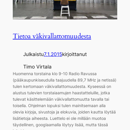
Tietoa väkivallattomuudesta
Julkaistu
7.1.2015
kirjoittanut
Timo Virtala
Huomenna torstaina klo 9-10 Radio Ravussa
(pääkaupunkiseudulla taajuudella 89,7 MHz ja netissä)
tulen kertomaan väkivallattomuudesta. Kyseessä on
alustus tulevien torstaiaamujen haastatteluille, jotka
tulevat käsittelemään väkivallattomuutta tavalla tai
toisella. Ohjelman lopuksi tulen mainitsemaan alla
olevia kirjoja, sivustoja ja elokuvia, joiden kautta löytää
lisätietoja aiheesta. Luettelo ei ole millään muotoa
täydellinen, googlaamalla löytyy lisää, mutta tässä