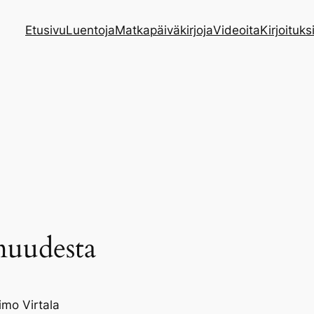
Etusivu
Luentoja
Matkapäiväkirjoja
Videoita
Kirjoituks
muudesta
imo Virtala