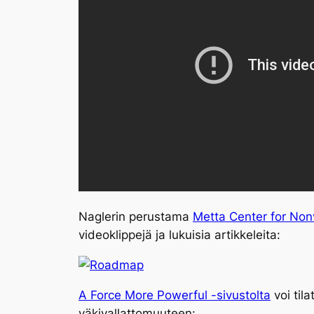
Naglerin perustama
Metta Center for Non
videoklippejä ja lukuisia artikkeleita:
A Force More Powerful -sivustolta
voi til
väkivallattomuuteen: