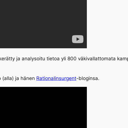
erätty ja analysoitu tietoa yli 800 väkivallattomata kam
 (alla) ja hänen
Rationalinsurgent
-bloginsa.