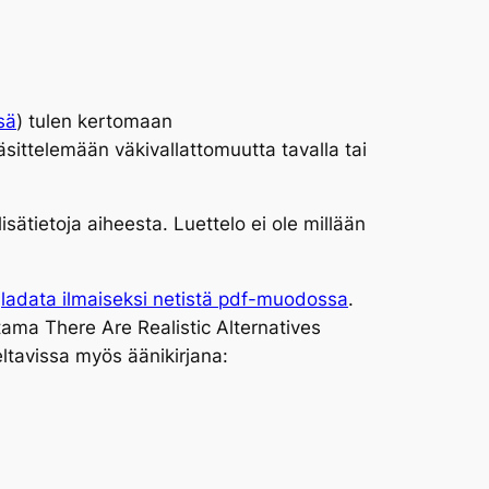
sä
) tulen kertomaan
äsittelemään väkivallattomuutta tavalla tai
isätietoja aiheesta. Luettelo ei ole millään
a
ladata ilmaiseksi netistä pdf-muodossa
.
tama There Are Realistic Alternatives
eltavissa myös äänikirjana: