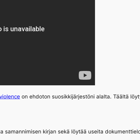
violence
on ehdoton suosikkijärjestöni alalta. Täältä löyty
ata samannimisen kirjan sekä löytää useita dokumenttielok