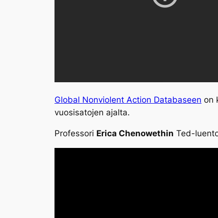
Global Nonviolent Action Databaseen
on k
vuosisatojen ajalta.
Professori
Erica Chenowethin
Ted-luento