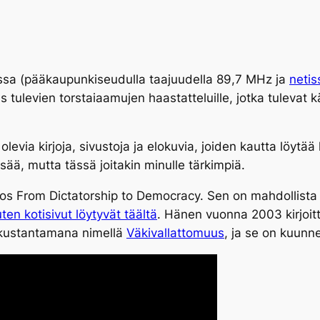
ssa (pääkaupunkiseudulla taajuudella 89,7 MHz ja
netis
tulevien torstaiaamujen haastatteluille, jotka tulevat k
evia kirjoja, sivustoja ja elokuvia, joiden kautta löytää l
sää, mutta tässä joitakin minulle tärkimpiä.
os From Dictatorship to Democracy. Sen on mahdollist
uten kotisivut löytyvät täältä
. Hänen vuonna 2003 kirjoit
 kustantamana nimellä
Väkivallattomuus
, ja se on kuunn