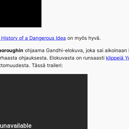
 History of a Dangerous Idea
on myös hyvä.
boroughin
ohjaama Gandhi-elokuva, joka sai aikoinaan 
haasta ohjauksesta. Elokuvasta on runsaasti
klippejä 
tomuudesta. Tässä traileri: