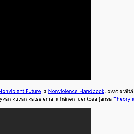
Nonviolent Future
ja
Nonviolence Handbook
, ovat eräit
a hyvän kuvan katselemalla hänen luentosarjansa
Theory a