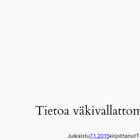
Siirry
sisältöön
Tietoa väkivallatto
Julkaistu
7.1.2015
kirjoittanut
T