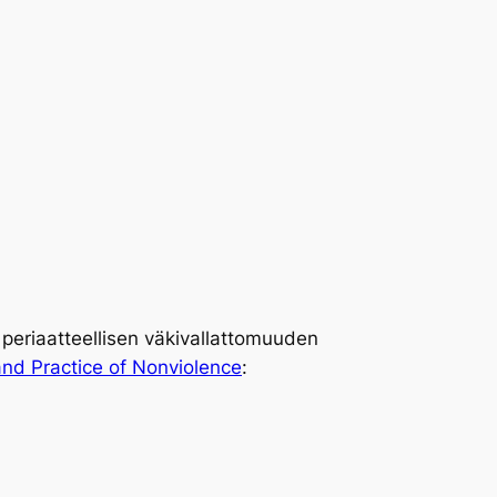
ä periaatteellisen väkivallattomuuden
nd Practice of Nonviolence
: