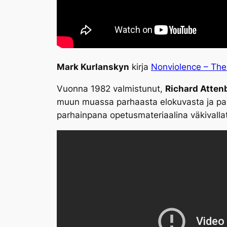
Mark Kurlanskyn
kirja
Nonviolence – The
Vuonna 1982 valmistunut,
Richard Atten
muun muassa parhaasta elokuvasta ja par
parhainpana opetusmateriaalina väkivallat