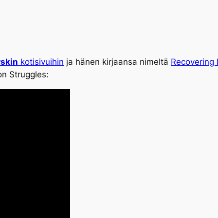
wskin
kotisivuihin
ja hänen kirjaansa nimeltä
Recovering 
on Struggles: