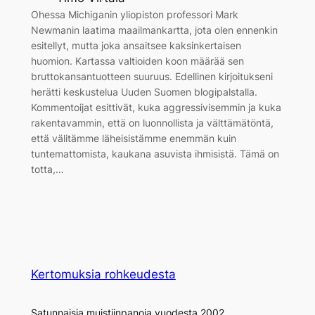
Ohessa Michiganin yliopiston professori Mark
Newmanin laatima maailmankartta, jota olen ennenkin
esitellyt, mutta joka ansaitsee kaksinkertaisen
huomion. Kartassa valtioiden koon määrää sen
bruttokansantuotteen suuruus. Edellinen kirjoitukseni
herätti keskustelua Uuden Suomen blogipalstalla.
Kommentoijat esittivät, kuka aggressivisemmin ja kuka
rakentavammin, että on luonnollista ja välttämätöntä,
että välitämme läheisistämme enemmän kuin
tuntemattomista, kaukana asuvista ihmisistä. Tämä on
totta,…
Kertomuksia rohkeudesta
Satunnaisia muistiinpanoja vuodesta 2002