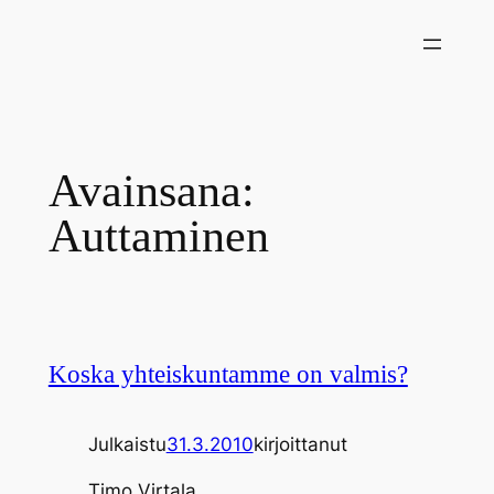
Siirry
sisältöön
Avainsana:
Auttaminen
Koska yhteiskuntamme on valmis?
Julkaistu
31.3.2010
kirjoittanut
Timo Virtala