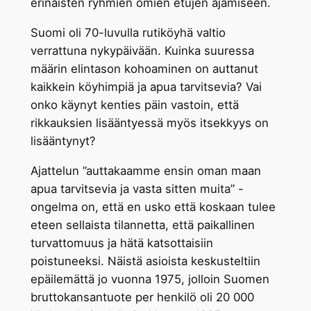
erinäisten ryhmien omien etujen ajamiseen.
Suomi oli 70-luvulla rutiköyhä valtio
verrattuna nykypäivään. Kuinka suuressa
määrin elintason kohoaminen on auttanut
kaikkein köyhimpiä ja apua tarvitsevia? Vai
onko käynyt kenties päin vastoin, että
rikkauksien lisääntyessä myös itsekkyys on
lisääntynyt?
Ajattelun ”auttakaamme ensin oman maan
apua tarvitsevia ja vasta sitten muita” -
ongelma on, että en usko että koskaan tulee
eteen sellaista tilannetta, että paikallinen
turvattomuus ja hätä katsottaisiin
poistuneeksi. Näistä asioista keskusteltiin
epäilemättä jo vuonna 1975, jolloin Suomen
bruttokansantuote per henkilö oli 20 000