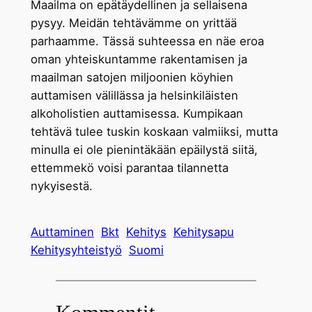
Maailma on epätäydellinen ja sellaisena
pysyy. Meidän tehtävämme on yrittää
parhaamme. Tässä suhteessa en näe eroa
oman yhteiskuntamme rakentamisen ja
maailman satojen miljoonien köyhien
auttamisen välillässa ja helsinkiläisten
alkoholistien auttamisessa. Kumpikaan
tehtävä tulee tuskin koskaan valmiiksi, mutta
minulla ei ole pienintäkään epäilystä siitä,
ettemmekö voisi parantaa tilannetta
nykyisestä.
Auttaminen
Bkt
Kehitys
Kehitysapu
Kehitysyhteistyö
Suomi