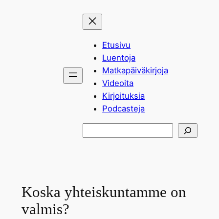
Siirry
sisältöön
Etusivu
Luentoja
Matkapäiväkirjoja
Videoita
Kirjoituksia
Podcasteja
Etsi
Koska yhteiskuntamme on
valmis?