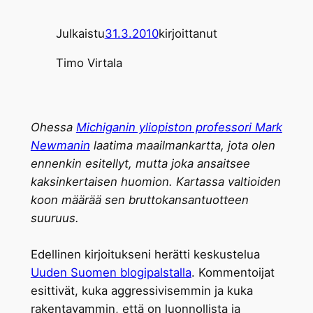
Julkaistu
31.3.2010
kirjoittanut
Timo Virtala
Ohessa
Michiganin yliopiston professori Mark
Newmanin
laatima maailmankartta, jota olen
ennenkin esitellyt, mutta joka ansaitsee
kaksinkertaisen huomion. Kartassa valtioiden
koon määrää sen bruttokansantuotteen
suuruus.
Edellinen kirjoitukseni herätti keskustelua
Uuden Suomen blogipalstalla
. Kommentoijat
esittivät, kuka aggressivisemmin ja kuka
rakentavammin, että on luonnollista ja