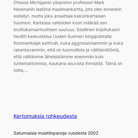
Ohessa Michiganin yliopiston professori Mark
Newmanin laatima maailmankartta, jota olen ennenkin
esitellyt, mutta joka ansaitsee kaksinkertaisen
huomion. Kartassa valtioiden koon määrää sen
bruttokansantuotteen suuruus. Edellinen kirjoitukseni
herätti keskustelua Uuden Suomen blogipalstalla.
Kommentoijat esittivät, kuka aggressivisemmin ja kuka
rakentavammin, että on luonnollista ja välttämätöntä,
että välitämme läheisistämme enemmän kuin
tuntemattomista, kaukana asuvista ihmisistä. Tämä on
totta,…
Kertomuksia rohkeudesta
Satunnaisia muistiinpanoja vuodesta 2002