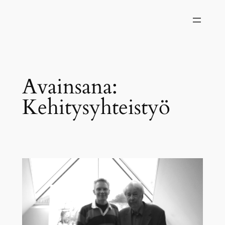
Siirry
sisältöön
Avainsana:
Kehitysyhteistyö