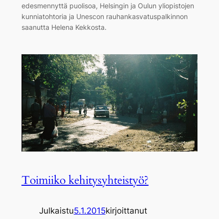
edesmennyttä puolisoa, Helsingin ja Oulun yliopistojen
kunniatohtoria ja Unescon rauhankasvatuspalkinnon
saanutta Helena Kekkosta.
Toimiiko kehitysyhteistyö?
Julkaistu
5.1.2015
kirjoittanut