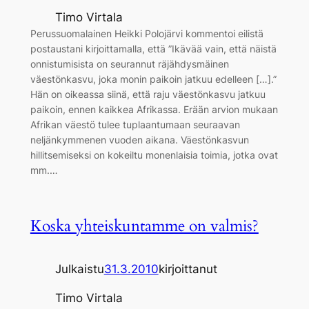
Timo Virtala
Perussuomalainen Heikki Polojärvi kommentoi eilistä
postaustani kirjoittamalla, että ”Ikävää vain, että näistä
onnistumisista on seurannut räjähdysmäinen
väestönkasvu, joka monin paikoin jatkuu edelleen […].”
Hän on oikeassa siinä, että raju väestönkasvu jatkuu
paikoin, ennen kaikkea Afrikassa. Erään arvion mukaan
Afrikan väestö tulee tuplaantumaan seuraavan
neljänkymmenen vuoden aikana. Väestönkasvun
hillitsemiseksi on kokeiltu monenlaisia toimia, jotka ovat
mm.…
Koska yhteiskuntamme on valmis?
Julkaistu
31.3.2010
kirjoittanut
Timo Virtala