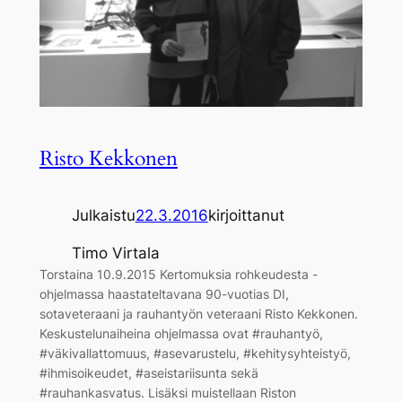
Risto Kekkonen
Julkaistu
22.3.2016
kirjoittanut
Timo Virtala
Torstaina 10.9.2015 Kertomuksia rohkeudesta -
ohjelmassa haastateltavana 90-vuotias DI,
sotaveteraani ja rauhantyön veteraani Risto Kekkonen.
Keskustelunaiheina ohjelmassa ovat #rauhantyö,
#väkivallattomuus, #asevarustelu, #kehitysyhteistyö,
#ihmisoikeudet, #aseistariisunta sekä
#rauhankasvatus. Lisäksi muistellaan Riston