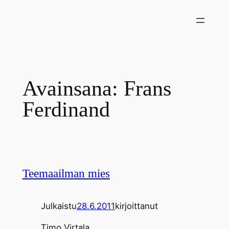
Siirry
sisältöön
Avainsana:
Frans
Ferdinand
Teemaailman mies
Julkaistu
28.6.2011
kirjoittanut
Timo Virtala