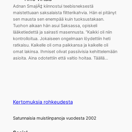
Adnan SmajiÄ‡ kiinnostui teebisneksestä
maistettuaan saksalaista filtterikahvia. Hän ei pitänyt
sen mausta sen enempää kuin tuoksustakaan.
Tuohon aikaan hän asui Saksassa, opiskeli
lääketiedettä ja sairasti masennusta. ”Kaikki oli niin
kontrolloitua. Jokaiseen ongelmaan löydettiin heti
ratkaisu. Kaikelle oli oma paikkansa ja kaikelle oli
omat lakinsa. Ihmiset olivat passiivisia kehittelemään
asioita. Aina odotettiin että valtio hoitaa. Täällä…
Kertomuksia rohkeudesta
Satunnaisia muistiinpanoja vuodesta 2002