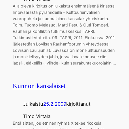
Alla oleva kirjoitus on julkaistu ensimmäisenä kirjassa
Impivaarasta pyramideille – Kulttuurienvälinen
vuoropuhelu ja suomalainen kansalaisyhteiskunta.
Toim. Tuomo Melasuo, Matti Pesu & Outi Tomperi.
Rauhan ja konfliktin tutkimuskeskus TAPRI.
Tutkimustiedotteita. 99. TAPRI, 2011. Elokuussa 2011
järjestetään Loviisan Rauhanfoorumin yhteydessä
Loviisan Laulujuhlat. Luvassa on monikulttuurisuuden
ja monikielisyyden juhla, jossa lavalle nousee niin
lapsi-, eläkeläis-, viihde- kuin seurakuntakuorojakin.…
Kunnon kansalaiset
Julkaistu
25.2.2009
kirjoittanut
Timo Virtala
Entä sitten, jos etninen ryhmä X tekee rikoksia