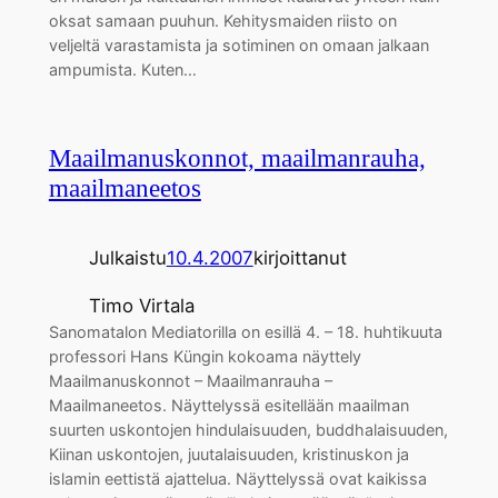
oksat samaan puuhun. Kehitysmaiden riisto on
veljeltä varastamista ja sotiminen on omaan jalkaan
ampumista. Kuten…
Maailmanuskonnot, maailmanrauha,
maailmaneetos
Julkaistu
10.4.2007
kirjoittanut
Timo Virtala
Sanomatalon Mediatorilla on esillä 4. – 18. huhtikuuta
professori Hans Küngin kokoama näyttely
Maailmanuskonnot – Maailmanrauha –
Maailmaneetos. Näyttelyssä esitellään maailman
suurten uskontojen hindulaisuuden, buddhalaisuuden,
Kiinan uskontojen, juutalaisuuden, kristinuskon ja
islamin eettistä ajattelua. Näyttelyssä ovat kaikissa