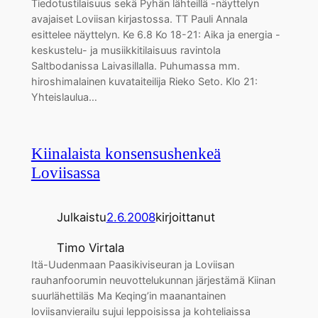
Tiedotustilaisuus sekä Pyhän lähteillä -näyttelyn
avajaiset Loviisan kirjastossa. TT Pauli Annala
esittelee näyttelyn. Ke 6.8 Ko 18-21: Aika ja energia -
keskustelu- ja musiikkitilaisuus ravintola
Saltbodanissa Laivasillalla. Puhumassa mm.
hiroshimalainen kuvataiteilija Rieko Seto. Klo 21:
Yhteislaulua…
Kiinalaista konsensushenkeä
Loviisassa
Julkaistu
2.6.2008
kirjoittanut
Timo Virtala
Itä-Uudenmaan Paasikiviseuran ja Loviisan
rauhanfoorumin neuvottelukunnan järjestämä Kiinan
suurlähettiläs Ma Keqing’in maanantainen
loviisanvierailu sujui leppoisissa ja kohteliaissa