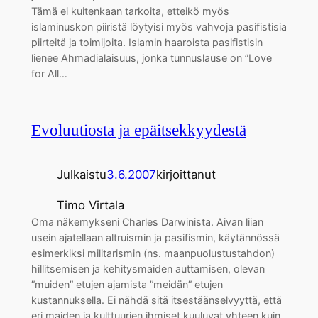
Tämä ei kuitenkaan tarkoita, etteikö myös
islaminuskon piiristä löytyisi myös vahvoja pasifistisia
piirteitä ja toimijoita. Islamin haaroista pasifistisin
lienee Ahmadialaisuus, jonka tunnuslause on ”Love
for All…
Evoluutiosta ja epäitsekkyydestä
Julkaistu
3.6.2007
kirjoittanut
Timo Virtala
Oma näkemykseni Charles Darwinista. Aivan liian
usein ajatellaan altruismin ja pasifismin, käytännössä
esimerkiksi militarismin (ns. maanpuolustustahdon)
hillitsemisen ja kehitysmaiden auttamisen, olevan
”muiden” etujen ajamista ”meidän” etujen
kustannuksella. Ei nähdä sitä itsestäänselvyyttä, että
eri maiden ja kulttuurien ihmiset kuuluvat yhteen kuin