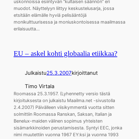
uskonnoissa esiintyvän ”kultaisen säännön” eri
muodot. Näyttelyyn liittyy keskustelusarja, jossa
etsitään elämälle hyviä pelisääntöjä
monikulttuurisessa ja moniuskontoisessa maailmassa
erilaisuutta…
EU – askel kohti globaalia etiikkaa?
Julkaistu
25.3.2007
kirjoittanut
Timo Virtala
Roomassa 25.3.1957. (Lyhennetty versio tästä
kirjoituksesta on julkaistu Maailma.net -sivustolla
2.4.2007) Päivälleen viisikymmentä vuotta sitten
solmittiin Roomassa Ranskan, Saksan, Italian ja
Benelux-maiden välinen sopimus yhteisten
sisämarkkinoiden perustamisesta. Syntyi EEC, jonka
nimi muutettiin vuonna 1967 EY:ksi ja vuonna 1993