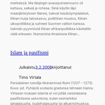
merkeissä. Ma Keqingin avauspuheenvuoro oli
kattava, selkeä ja rohkea. Siinä käytiin läpi
maanjäristyksen tilanne, tulevat kesäolympialaiset,
Kiinan hurja taloskasvu, poliittinen muutos, Kiinan
ulkopolitiikka ja suhteet Suomen valtion kanssa.
Isännän pyynnöstä Kiinan afrikanpolitiikka käsiteltiin
vielä erikseen. Numeroina ilmaistuna Kiinan…
Islam ja pasifismi
Julkaistu
3.2.2008
kirjoittanut
Timo Virtala
Persialainen runoilija Muhammad Rumi (1207 – 1273).
Kuva: pd. Pyhästä sodasta gradunsa tehneen Hannu
Virtasen mukaan islamia ei voi pitää varsinaisena
pasifistisena uskontona, kuten esimerkiksi
jainalaisuutta, buddhalaisuutta tai alkukristinuskoa.