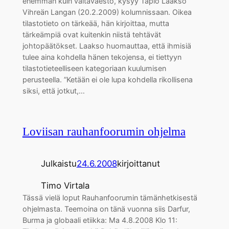
enemmän kuin valtaväestö, kysyy Tapio Laakso
Vihreän Langan (20.2.2009) kolumnissaan. Oikea
tilastotieto on tärkeää, hän kirjoittaa, mutta
tärkeämpiä ovat kuitenkin niistä tehtävät
johtopäätökset. Laakso huomauttaa, että ihmisiä
tulee aina kohdella hänen tekojensa, ei tiettyyn
tilastotieteelliseen kategoriaan kuulumisen
perusteella. ”Ketään ei ole lupa kohdella rikollisena
siksi, että jotkut,…
Loviisan rauhanfoorumin ohjelma
Julkaistu
24.6.2008
kirjoittanut
Timo Virtala
Tässä vielä loput Rauhanfoorumin tämänhetkisestä
ohjelmasta. Teemoina on tänä vuonna siis Darfur,
Burma ja globaali etiikka: Ma 4.8.2008 Klo 11: