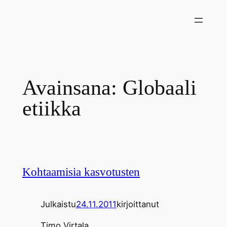
Siirry
sisältöön
Avainsana:
Globaali
etiikka
Kohtaamisia kasvotusten
Julkaistu
24.11.2011
kirjoittanut
Timo Virtala