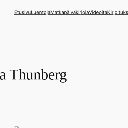
Etusivu
Luentoja
Matkapäiväkirjoja
Videoita
Kirjoituks
a Thunberg