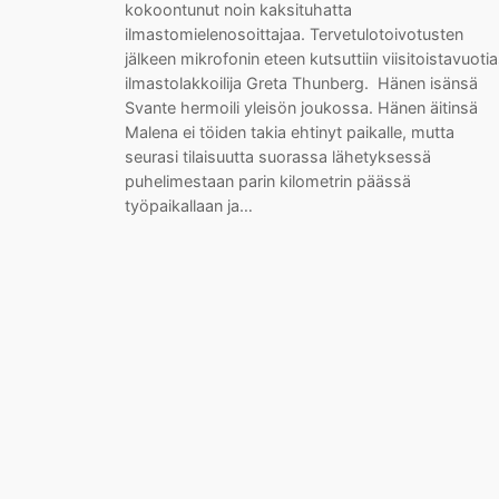
kokoontunut noin kaksituhatta
ilmastomielenosoittajaa. Tervetulotoivotusten
jälkeen mikrofonin eteen kutsuttiin viisitoistavuoti
ilmastolakkoilija Greta Thunberg. Hänen isänsä
Svante hermoili yleisön joukossa. Hänen äitinsä
Malena ei töiden takia ehtinyt paikalle, mutta
seurasi tilaisuutta suorassa lähetyksessä
puhelimestaan parin kilometrin päässä
työpaikallaan ja…