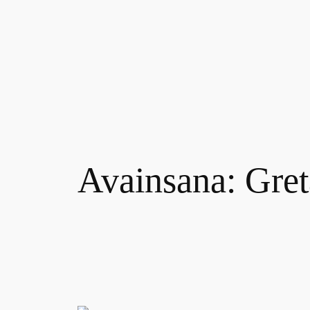
Siirry
sisältöön
Avainsana:
Gret