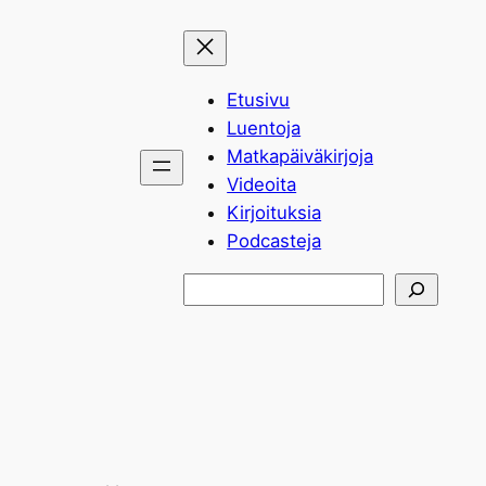
Siirry
sisältöön
Etusivu
Luentoja
Matkapäiväkirjoja
Videoita
Kirjoituksia
Podcasteja
Etsi