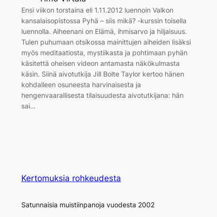
Ensi viikon torstaina eli 1.11.2012 luennoin Valkon
kansalaisopistossa Pyhä – siis mikä? -kurssin toisella
luennolla. Aiheenani on Elämä, ihmisarvo ja hiljaisuus.
Tulen puhumaan otsikossa mainittujen aiheiden lisäksi
myös meditaatiosta, mystiikasta ja pohtimaan pyhän
käsitettä oheisen videon antamasta näkökulmasta
käsin. Siinä aivotutkija Jill Bolte Taylor kertoo hänen
kohdalleen osuneesta harvinaisesta ja
hengenvaarallisesta tilaisuudesta aivotutkijana: hän
sai…
Kertomuksia rohkeudesta
Satunnaisia muistiinpanoja vuodesta 2002