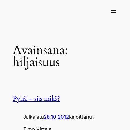
Siirry
sisältöön
Avainsana:
hiljaisuus
Pyhä – siis mikä?
Julkaistu
28.10.2012
kirjoittanut
Timo Virtala