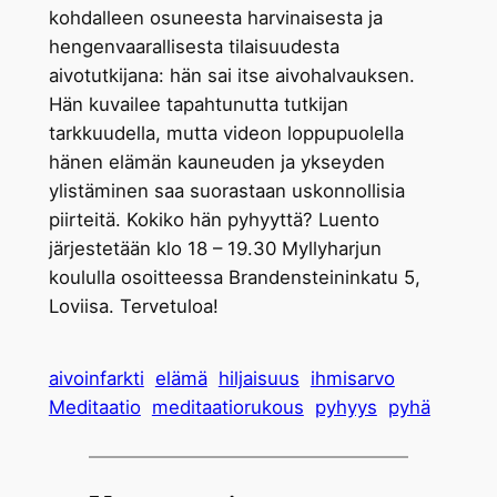
kohdalleen osuneesta harvinaisesta ja
hengenvaarallisesta tilaisuudesta
aivotutkijana: hän sai itse aivohalvauksen.
Hän kuvailee tapahtunutta tutkijan
tarkkuudella, mutta videon loppupuolella
hänen elämän kauneuden ja ykseyden
ylistäminen saa suorastaan uskonnollisia
piirteitä. Kokiko hän pyhyyttä? Luento
järjestetään klo 18 – 19.30 Myllyharjun
koululla osoitteessa Brandensteininkatu 5,
Loviisa. Tervetuloa!
aivoinfarkti
elämä
hiljaisuus
ihmisarvo
Meditaatio
meditaatiorukous
pyhyys
pyhä