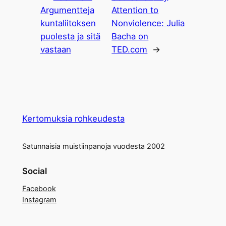
Argumentteja
Attention to
kuntaliitoksen
Nonviolence: Julia
puolesta ja sitä
Bacha on
vastaan
TED.com
→
Kertomuksia rohkeudesta
Satunnaisia muistiinpanoja vuodesta 2002
Social
Facebook
Instagram