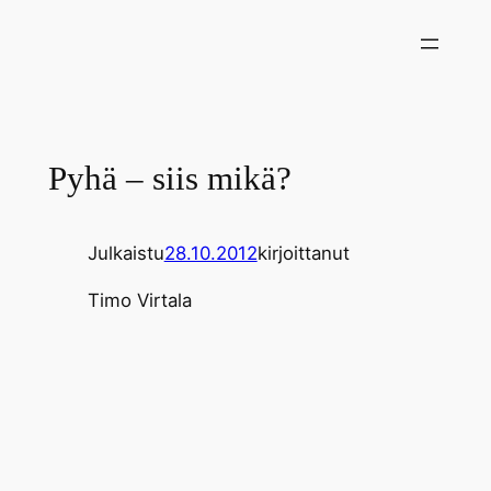
Siirry
sisältöön
Pyhä – siis mikä?
Julkaistu
28.10.2012
kirjoittanut
Timo Virtala