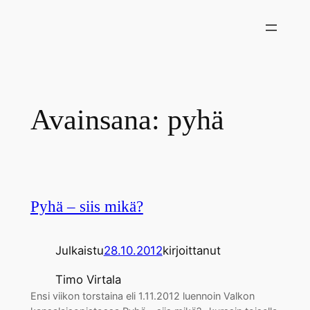
Siirry
sisältöön
Avainsana:
pyhä
Pyhä – siis mikä?
Julkaistu
28.10.2012
kirjoittanut
Timo Virtala
Ensi viikon torstaina eli 1.11.2012 luennoin Valkon