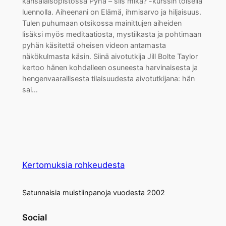
kansalaisopistossa Pyhä – siis mikä? -kurssin toisella
luennolla. Aiheenani on Elämä, ihmisarvo ja hiljaisuus.
Tulen puhumaan otsikossa mainittujen aiheiden
lisäksi myös meditaatiosta, mystiikasta ja pohtimaan
pyhän käsitettä oheisen videon antamasta
näkökulmasta käsin. Siinä aivotutkija Jill Bolte Taylor
kertoo hänen kohdalleen osuneesta harvinaisesta ja
hengenvaarallisesta tilaisuudesta aivotutkijana: hän
sai…
Kertomuksia rohkeudesta
Satunnaisia muistiinpanoja vuodesta 2002
Social