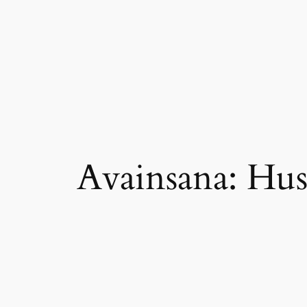
Siirry
sisältöön
Avainsana:
Hus