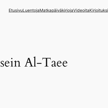
Etusivu
Luentoja
Matkapäiväkirjoja
Videoita
Kirjoituks
sein Al-Taee