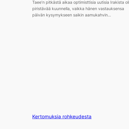
Taee’n pitkästä aikaa optimisttisia uutisia Irakista ol
piristävää kuunnella, vaikka hänen vastauksensa
päivän kysymykseen saikin aamukahvin…
Kertomuksia rohkeudesta