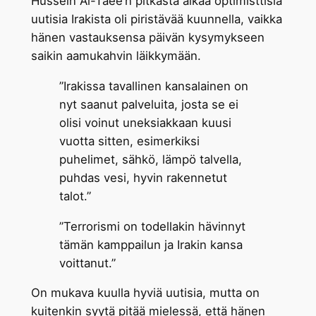
Hussein Al-Taee’n pitkästä aikaa optimisttisia
uutisia Irakista oli piristävää kuunnella, vaikka
hänen vastauksensa päivän kysymykseen
saikin aamukahvin läikkymään.
”Irakissa tavallinen kansalainen on
nyt saanut palveluita, josta se ei
olisi voinut uneksiakkaan kuusi
vuotta sitten, esimerkiksi
puhelimet, sähkö, lämpö talvella,
puhdas vesi, hyvin rakennetut
talot.”
”Terrorismi on todellakin hävinnyt
tämän kamppailun ja Irakin kansa
voittanut.”
On mukava kuulla hyviä uutisia, mutta on
kuitenkin syytä pitää mielessä, että hänen