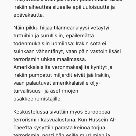
Irakiin aiheuttaa alueelle epäluuloisuutta ja
epävakautta.
Näin pikku hiljaa tilanneanalyysi vetäytyi
tuttuihin ja surullisiin, epäilemättä
todenmukaisiin uomiinsa: Irakin sota ei
suinkaan vähentänyt, vaan päin vastoin lisäsi
terrorismin uhkaa maailmassa.
Amerikkalaisilta veronmaksajilta kynityt ja
Irakiin pumpatut miljardit eivät jää Irakiin,
vaan palautuvat amerikkalaisille öljy-
turvallisuus- ja asefirmojen
osakkeenomistajille.
Keskustelussa sivuttiin myös Eurooppaa
terrorismin kasvualustana. Kun Hussein Al-
Taee’lta kysyttiin parasta keinoa torjua
terrorismia, nosti hän esille muslimien ja