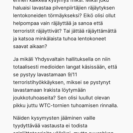
haluaisi lavastaa pilvenpiirtäjien räjäytyksen
lentokoneiden törmäykseksi? Eikö olisi ollut
helpompaa vain räjäyttää ja sanoa että
terroristit räjäyttivät? Tai jättää räjäyttämättä
ja katsoa minkälaista tuhoa lentokoneet
saavat aikaan?
Ja mikäli Yhdysvaltain hallituksella on niin
totaalisesti medioiden langat käsissään, että
se pystyy lavastamaan 9/11
terroristihyökkäyksen, miksei se pystynyt
lavastamaan Irakista löytymään
joukkotuhoaseita? Sen olisi luullut olevan
pikku juttu WTC-tornien tuhoamisen rinnalla.
Näiden kysymysten jääminen vaille
tyydyttävää vastausta ei todista