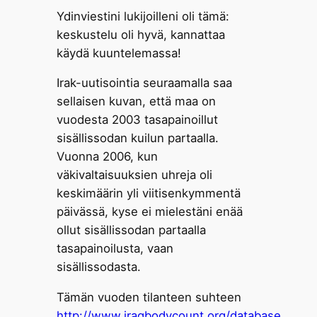
Ydinviestini lukijoilleni oli tämä:
keskustelu oli hyvä, kannattaa
käydä kuuntelemassa!
Irak-uutisointia seuraamalla saa
sellaisen kuvan, että maa on
vuodesta 2003 tasapainoillut
sisällissodan kuilun partaalla.
Vuonna 2006, kun
väkivaltaisuuksien uhreja oli
keskimäärin yli viitisenkymmentä
päivässä, kyse ei mielestäni enää
ollut sisällissodan partaalla
tasapainoilusta, vaan
sisällissodasta.
Tämän vuoden tilanteen suhteen
http://www.iraqbodycount.org/database