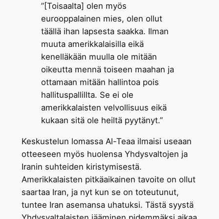
”[Toisaalta] olen myös
eurooppalainen mies, olen ollut
täällä ihan lapsesta saakka. Ilman
muuta amerikkalaisilla eikä
kenelläkään muulla ole mitään
oikeutta mennä toiseen maahan ja
ottamaan mitään hallintoa pois
hallituspallillta. Se ei ole
amerikkalaisten velvollisuus eikä
kukaan sitä ole heiltä pyytänyt.”
Keskustelun lomassa Al-Teaa ilmaisi useaan
otteeseen myös huolensa Yhdysvaltojen ja
Iranin suhteiden kiristymisestä.
Amerikkalaisten pitkäaikainen tavoite on ollut
saartaa Iran, ja nyt kun se on toteutunut,
tuntee Iran asemansa uhatuksi. Tästä syystä
Yhdysvaltalaisten jääminen pidemmäksi aikaa