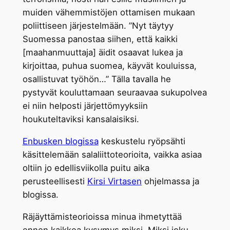
muiden vähemmistöjen ottamisen mukaan
poliittiseen järjestelmään. ”Nyt täytyy
Suomessa panostaa siihen, että kaikki
[maahanmuuttaja] äidit osaavat lukea ja
kirjoittaa, puhua suomea, käyvät kouluissa,
osallistuvat työhön…” Tälla tavalla he
pystyvät kouluttamaan seuraavaa sukupolvea
ei niin helposti järjettömyyksiin
houkuteltaviksi kansalaisiksi.
Enbusken blogissa
keskustelu ryöpsähti
käsittelemään salaliittoteorioita, vaikka asiaa
oltiin jo edellisviikolla puitu aika
perusteellisesti
Kirsi Virtasen
ohjelmassa ja
blogissa.
Räjäyttämisteorioissa minua ihmetyttää
ennen kaikkea kysymys miksi. Miksi joku