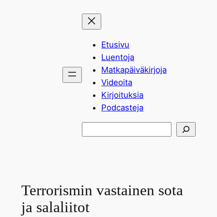
Siirry
sisältöön
Etusivu
Luentoja
Matkapäiväkirjoja
Videoita
Kirjoituksia
Podcasteja
Etsi
Terrorismin vastainen sota
ja salaliitot