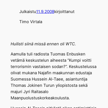
Julkaistu
11.9.2008
kirjoittanut
Timo Virtala
Huilisti siinä missä ennen oli WTC.
Aamulla tuli radiosta Tuomas Enbusken
vetämä keskustelun aiheesta ”Kumpi voitti
terrorismin vastaisen sodan?”. Keskustelussa
olivat mukana Najafin maakunnan edustaja
Suomessa Hussein Al-Taee, asiantuntija
Thomas Jokinen Turun yliopistosta sekä
majuri Jyri Raitasalo
Maanpuolustuskorkeakoulusta.