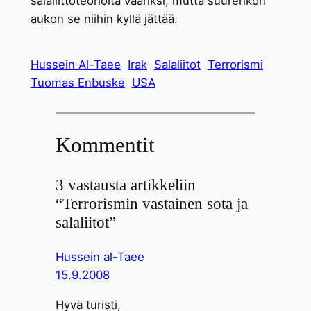
salaliittoteorioita vääriksi, mutta suurehkon
aukon se niihin kyllä jättää.
Hussein Al-Taee
Irak
Salaliitot
Terrorismi
Tuomas Enbuske
USA
Kommentit
3 vastausta artikkeliin
“Terrorismin vastainen sota ja
salaliitot”
Hussein al-Taee
15.9.2008
Hyvä turisti,