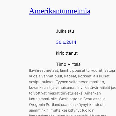
Amerikantunnelmia
Julkaistu
30.6.2014
kirjoittanut
Timo Virtala
Ikivihreät metsät, lumihuippuiset tulivuoret, satoja
vuosia vanhat puut, kapeat, korkeat ja lukuisat
vesiputoukset, Tyynen valtameren rannikko,
kuvankauniit järvimaisemat ja virkistävän viileät joe
toivottivat meidät tervetulleeksi Amerikan
luoteisrannikolle. Washingtonin Seattlessa ja
Oregonin Portlandissa olen käynyt kahdesti
aiemminkin, mutta keskittynyt tuolloin
ihmettelemään kaupunkitunnelmia. Mutta nyt