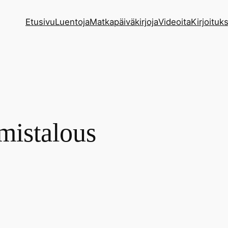
Etusivu
Luentoja
Matkapäiväkirjoja
Videoita
Kirjoituks
mistalous