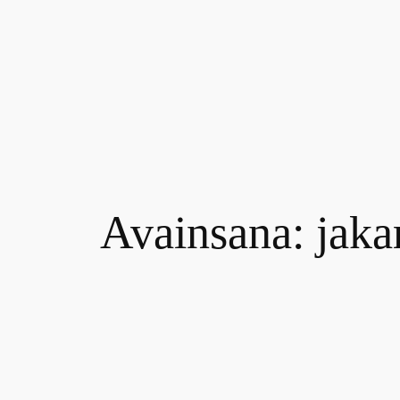
Siirry
sisältöön
Avainsana:
jaka