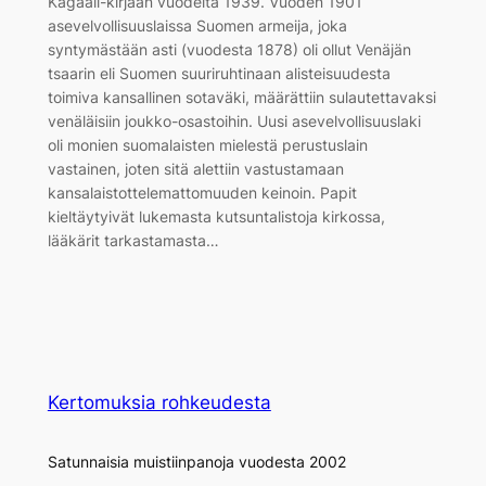
Kagaali-kirjaan vuodelta 1939. Vuoden 1901
asevelvollisuuslaissa Suomen armeija, joka
syntymästään asti (vuodesta 1878) oli ollut Venäjän
tsaarin eli Suomen suuriruhtinaan alisteisuudesta
toimiva kansallinen sotaväki, määrättiin sulautettavaksi
venäläisiin joukko-osastoihin. Uusi asevelvollisuuslaki
oli monien suomalaisten mielestä perustuslain
vastainen, joten sitä alettiin vastustamaan
kansalaistottelemattomuuden keinoin. Papit
kieltäytyivät lukemasta kutsuntalistoja kirkossa,
lääkärit tarkastamasta…
Kertomuksia rohkeudesta
Satunnaisia muistiinpanoja vuodesta 2002