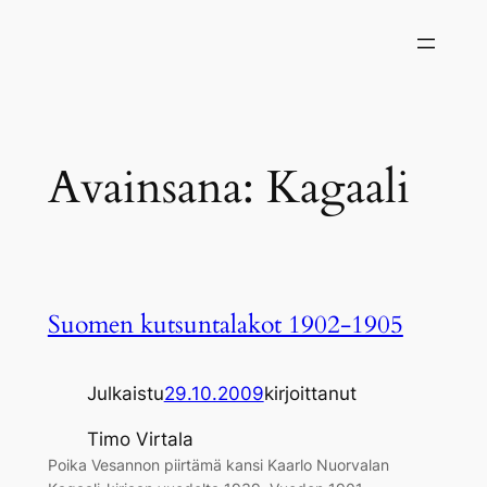
Siirry
sisältöön
Avainsana:
Kagaali
Suomen kutsuntalakot 1902-1905
Julkaistu
29.10.2009
kirjoittanut
Timo Virtala
Poika Vesannon piirtämä kansi Kaarlo Nuorvalan