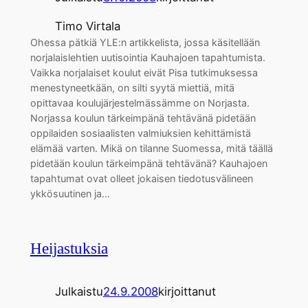
Timo Virtala
Ohessa pätkiä YLE:n artikkelista, jossa käsitellään
norjalaislehtien uutisointia Kauhajoen tapahtumista.
Vaikka norjalaiset koulut eivät Pisa tutkimuksessa
menestyneetkään, on silti syytä miettiä, mitä
opittavaa koulujärjestelmässämme on Norjasta.
Norjassa koulun tärkeimpänä tehtävänä pidetään
oppilaiden sosiaalisten valmiuksien kehittämistä
elämää varten. Mikä on tilanne Suomessa, mitä täällä
pidetään koulun tärkeimpänä tehtävänä? Kauhajoen
tapahtumat ovat olleet jokaisen tiedotusvälineen
ykkösuutinen ja…
Heijastuksia
Julkaistu
24.9.2008
kirjoittanut