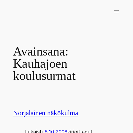
Siirry
sisältöön
Avainsana:
Kauhajoen
koulusurmat
Norjalainen näkökulma
Julkaistu
8.10.2008
kirjoittanut