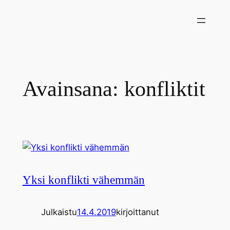
Siirry
sisältöön
Avainsana:
konfliktit
Yksi konflikti vähemmän
Julkaistu
14.4.2019
kirjoittanut