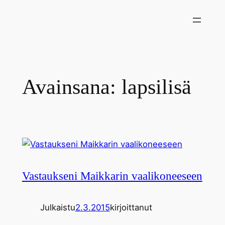
Siirry
sisältöön
Avainsana:
lapsilisä
Vastaukseni Maikkarin vaalikoneeseen
Julkaistu
2.3.2015
kirjoittanut