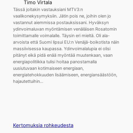
Timo Virtala
Tässä joitakin vastauksiani MTV3:n
vaalikonekysymyksiin. Jätin pois ne, joihin olen jo
vastannut aiemmissa postauksissani. Hyväksyn
ydinvoimaluvan myöntämisen venäläisen Rosatomin
toimittamalle voimalalle. Täysin eri mieltä. Oli ala-
arvoista että Suomi lipsui EU:n Venäjä-boikotista näin
massiivisessa kaupassa. Ydinvoimalalupia ei olisi
pitänyt eikä pidä enää myöntää muutenkaan, vaan
energiapolitiikka tulisi hoitaa panostamalla
uusiutuvaan kotimaiseen energiaan,
energiatehokkuuden lisäämiseen, energiansäästöön,
hajautettuihin…
Kertomuksia rohkeudesta