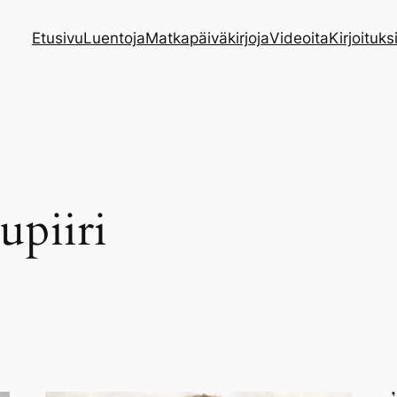
Etusivu
Luentoja
Matkapäiväkirjoja
Videoita
Kirjoituks
upiiri