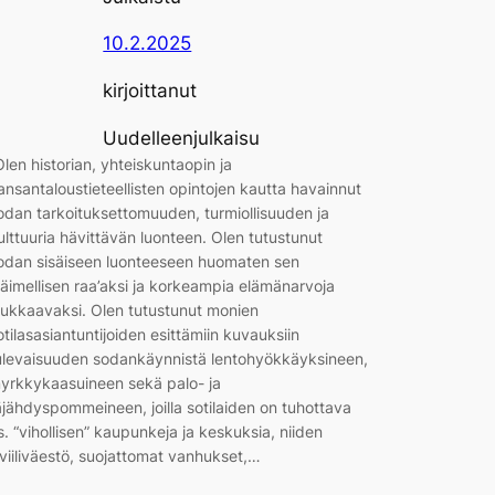
10.2.2025
kirjoittanut
Uudelleenjulkaisu
Olen historian, yhteiskuntaopin ja
ansantaloustieteellisten opintojen kautta havainnut
odan tarkoituksettomuuden, turmiollisuuden ja
ulttuuria hävittävän luonteen. Olen tutustunut
odan sisäiseen luonteeseen huomaten sen
läimellisen raa’aksi ja korkeampia elämänarvoja
oukkaavaksi. Olen tutustunut monien
otilasasiantuntijoiden esittämiin kuvauksiin
ulevaisuuden sodankäynnistä lentohyökkäyksineen,
yrkkykaasuineen sekä palo- ja
äjähdyspommeineen, joilla sotilaiden on tuhottava
s. “vihollisen” kaupunkeja ja keskuksia, niiden
iviiliväestö, suojattomat vanhukset,…