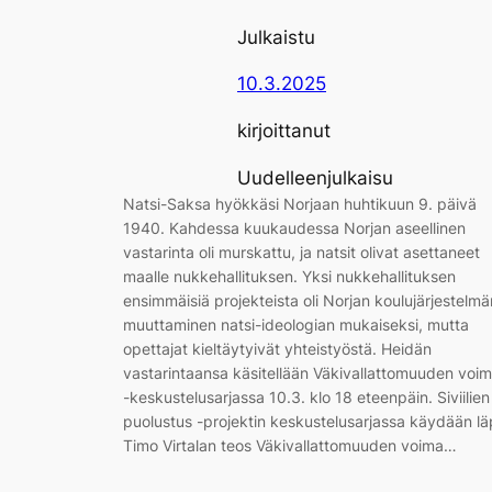
Julkaistu
10.3.2025
kirjoittanut
Uudelleenjulkaisu
Natsi-Saksa hyökkäsi Norjaan huhtikuun 9. päivä
1940. Kahdessa kuukaudessa Norjan aseellinen
vastarinta oli murskattu, ja natsit olivat asettaneet
maalle nukkehallituksen. Yksi nukkehallituksen
ensimmäisiä projekteista oli Norjan koulujärjestelmä
muuttaminen natsi-ideologian mukaiseksi, mutta
opettajat kieltäytyivät yhteistyöstä. Heidän
vastarintaansa käsitellään Väkivallattomuuden voi
-keskustelusarjassa 10.3. klo 18 eteenpäin. Siviilien
puolustus -projektin keskustelusarjassa käydään lä
Timo Virtalan teos Väkivallattomuuden voima…