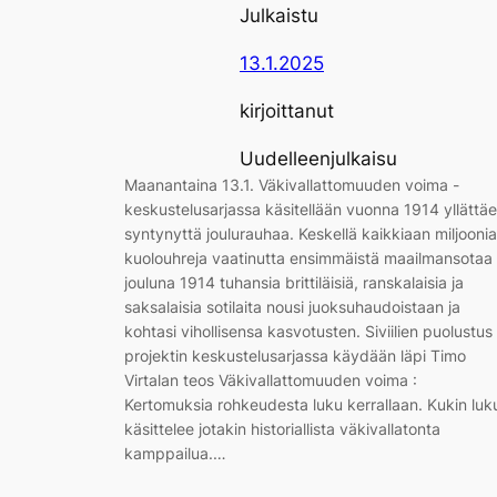
Julkaistu
13.1.2025
kirjoittanut
Uudelleenjulkaisu
Maanantaina 13.1. Väkivallattomuuden voima -
keskustelusarjassa käsitellään vuonna 1914 yllättä
syntynyttä joulurauhaa. Keskellä kaikkiaan miljoonia
kuolouhreja vaatinutta ensimmäistä maailmansotaa
jouluna 1914 tuhansia brittiläisiä, ranskalaisia ja
saksalaisia sotilaita nousi juoksuhaudoistaan ja
kohtasi vihollisensa kasvotusten. Siviilien puolustus 
projektin keskustelusarjassa käydään läpi Timo
Virtalan teos Väkivallattomuuden voima :
Kertomuksia rohkeudesta luku kerrallaan. Kukin luk
käsittelee jotakin historiallista väkivallatonta
kamppailua.…