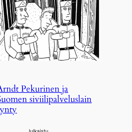
Arndt Pekurinen ja
Suomen siviilipalveluslain
synty
Julkaistu