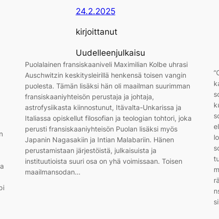
24.2.2025
kirjoittanut
Uudelleenjulkaisu
Puolalainen fransiskaaniveli Maximilian Kolbe uhrasi
”
Auschwitzin keskitysleirillä henkensä toisen vangin
k
puolesta. Tämän lisäksi hän oli maailman suurimman
s
fransiskaaniyhteisön perustaja ja johtaja,
k
astrofysiikasta kiinnostunut, Itävalta-Unkarissa ja
s
Italiassa opiskellut filosofian ja teologian tohtori, joka
e
perusti fransiskaaniyhteisön Puolan lisäksi myös
n
l
Japanin Nagasakiin ja Intian Malabariin. Hänen
s
perustamistaan järjestöistä, julkaisuista ja
t
instituutioista suuri osa on yhä voimissaan. Toisen
ma
m
maailmansodan…
r
pi
n
s