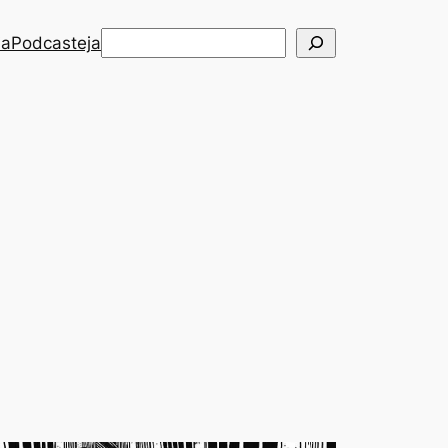
Etsi
ia
Podcasteja