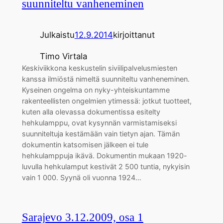
suunniteltu vanheneminen
Julkaistu
12.9.2014
kirjoittanut
Timo Virtala
Keskiviikkona keskustelin siviilipalvelusmiesten
kanssa ilmiöstä nimeltä suunniteltu vanheneminen.
Kyseinen ongelma on nyky-yhteiskuntamme
rakenteellisten ongelmien ytimessä: jotkut tuotteet,
kuten alla olevassa dokumentissa esitelty
hehkulamppu, ovat kysynnän varmistamiseksi
suunniteltuja kestämään vain tietyn ajan. Tämän
dokumentin katsomisen jälkeen ei tule
hehkulamppuja ikävä. Dokumentin mukaan 1920-
luvulla hehkulamput kestivät 2 500 tuntia, nykyisin
vain 1 000. Syynä oli vuonna 1924…
Sarajevo 3.12.2009, osa 1