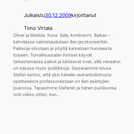
Julkaistu
30.12.2009
kirjoittanut
Timo Virtala
Oliver ja Matilda. Kuva: Sally Armbrecht. Balkan –
kahvilassa valmistaudutaan illan jazzkonserttiin.
Paikkoja siivotaan ja pöytiä kannetaan huoneesta
toiseen. Turvallisuusalan ihmiset käyvät
tarkastamassa paikat ja lukitsevat ovet, sillä vieraaksi
on tulossa myös poliitikkoja. Seuranamme istuva
Stefan kertoo, että yksi hänelle rauhantutkimusta
opettaneista professoreistaan on illan esiintyjien
joukossa. Tapasimme Stefaniin ja hänen puolisonsa
noin viikko sitten, kun…