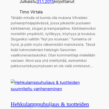
Julkaistu
31.1.2015
kirjoittanut
Timo Virtala
Tänään minulla oli kunnia olla mukana Vihreiden
puheenjohtajapäivässä, jossa julkaistiin puolueen
kärkiteemat, slogan ja kampanjailme. Kärkiteemoiksi
nostettiin ympäristö, työllisyys, köyhyys ja koulutus.
Sloganiksi valittiin ”Nyt jos koskaan.” Tunnelma oli
hyvä, ja pidin myös näkemistäni mainoksista. Tässä
lisää hahmotelmiani Helsingin Sanomien
vaalikonevastauksiksi. Otan kommentteja mielellään
vastaan. Moni asia yhä mietityttää, esimerkiksi
pakkoruotsikysymykseen en ole vielä onnistunut…
Hehkulamppuhuijaus & tuotteiden