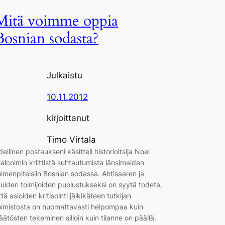
Mitä voimme oppia
Bosnian sodasta?
Julkaistu
10.11.2012
kirjoittanut
Timo Virtala
dellinen postaukseni käsitteli historioitsija Noel
alcolmin kriittistä suhtautumista länsimaiden
oimenpiteisiin Bosnian sodassa. Ahtisaaren ja
uiden toimijoiden puolustukseksi on syytä todeta,
ttä asioiden kritisointi jälkikäteen tutkijan
oimistosta on huomattavasti helpompaa kuin
äätösten tekeminen silloin kuin tilanne on päällä.