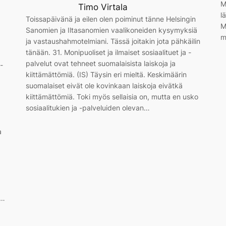
M
Timo Virtala
l
Toissapäivänä ja eilen olen poiminut tänne Helsingin
M
Sanomien ja Iltasanomien vaalikoneiden kysymyksiä
m
ja vastaushahmotelmiani. Tässä joitakin jota pähkäilin
tänään. 31. Monipuoliset ja ilmaiset sosiaalituet ja -
palvelut ovat tehneet suomalaisista laiskoja ja
-
kiittämättömiä. (IS) Täysin eri mieltä. Keskimäärin
suomalaiset eivät ole kovinkaan laiskoja eivätkä
kiittämättömiä. Toki myös sellaisia on, mutta en usko
sosiaalitukien ja -palveluiden olevan…
a
,…