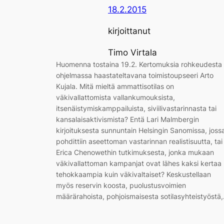
18.2.2015
kirjoittanut
Timo Virtala
Huomenna tostaina 19.2. Kertomuksia rohkeudesta 
ohjelmassa haastateltavana toimistoupseeri Arto
Kujala. Mitä mieltä ammattisotilas on
väkivallattomista vallankumouksista,
itsenäistymiskamppailuista, siviilivastarinnasta tai
kansalaisaktivismista? Entä Lari Malmbergin
kirjoituksesta sunnuntain Helsingin Sanomissa, joss
pohdittiin aseettoman vastarinnan realistisuutta, tai
Erica Chenowethin tutkimuksesta, jonka mukaan
väkivallattoman kampanjat ovat lähes kaksi kertaa
tehokkaampia kuin väkivaltaiset? Keskustellaan
myös reservin koosta, puolustusvoimien
määrärahoista, pohjoismaisesta sotilasyhteistyöstä