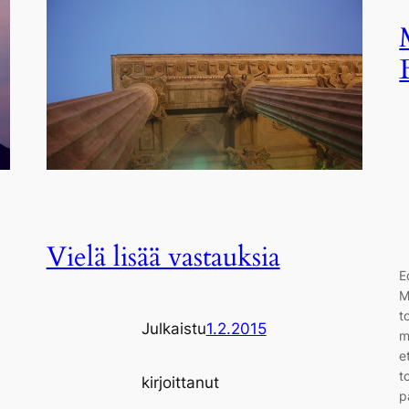
Vielä lisää vastauksia
E
M
t
Julkaistu
1.2.2015
m
e
t
kirjoittanut
p