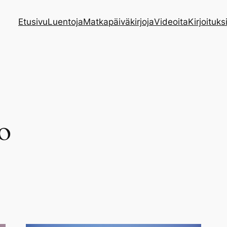
Etusivu
Luentoja
Matkapäiväkirjoja
Videoita
Kirjoituks
o