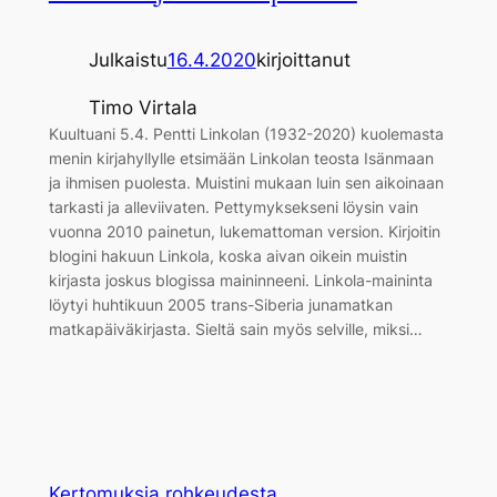
Julkaistu
16.4.2020
kirjoittanut
Timo Virtala
Kuultuani 5.4. Pentti Linkolan (1932-2020) kuolemasta
menin kirjahyllylle etsimään Linkolan teosta Isänmaan
ja ihmisen puolesta. Muistini mukaan luin sen aikoinaan
tarkasti ja alleviivaten. Pettymyksekseni löysin vain
vuonna 2010 painetun, lukemattoman version. Kirjoitin
blogini hakuun Linkola, koska aivan oikein muistin
kirjasta joskus blogissa maininneeni. Linkola-maininta
löytyi huhtikuun 2005 trans-Siberia junamatkan
matkapäiväkirjasta. Sieltä sain myös selville, miksi…
Kertomuksia rohkeudesta