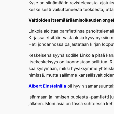
Kyse on siinämäärin ravistelevasta, ajatuk
keskeisesti vaikuttaneesta teoksesta, että l
Valtioiden itsemääräämisoikeuden onge
Linkola aloittaa pamflettinsa pahoittelem
Kirjassa etsitään vastauksia kysymyksiin m
Heti johdannossa paljastetaan kirjan lopp
Keskeisenä syynä sodille Linkola pitää kan
itsekeskeisyys on luonnostaan sallittua. Rist
saa kysymään, miksi hyväksymme yhteiskun
nimissä, mutta sallimme kansallisvaltioiden
Albert Einsteinilla
oli hyvin samansuuntaisi
Isänmaan ja ihmisen puolesta -pamfletti ju
jälkeen. Moni asia on tässä suhteessa ke