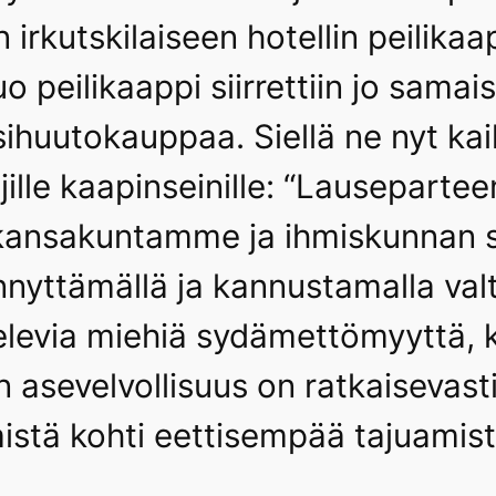
 irkutskilaiseen hotellin peilikaap
o peilikaappi siirrettiin jo sama
huutokauppaa. Siellä ne nyt kai
hjille kaapinseinille: “Lausepart
s kansakuntamme ja ihmiskunnan 
nyttämällä ja kannustamalla valt
elevia miehiä sydämettömyyttä, k
n asevelvollisuus on ratkaisevast
istä kohti eettisempää tajuamist