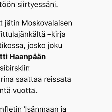
öön siirtyessäni.
ut jätin Moskovalaisen
ttulajänkältä –kirja
tikossa, josko joku
tti Haanpään
ibirskiin
rina saattaa reissata
ntä vuotta.
fletin ’Isänmaan ja