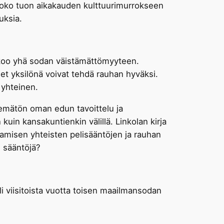
 koko tuon aikakauden kulttuurimurrokseen
uksia.
uskoo yhä sodan väistämättömyyteen.
et yksilönä voivat tehdä rauhan hyväksi.
 yhteinen.
lemätön oman edun tavoittelu ja
 kuin kansakuntienkin välillä. Linkolan kirja
misen yhteisten pelisääntöjen ja rauhan
n sääntöjä?
li viisitoista vuotta toisen maailmansodan