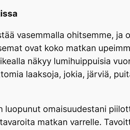
kissa
ilistää vasemmalla ohitsemme, ja
semat ovat koko matkan upeimma
 oikealla näkyy lumihuippuisia vu
omia laaksoja, jokia, järviä, puita
 luopunut omaisuudestani piilott
a tavaroita matkan varrelle. Tavoi