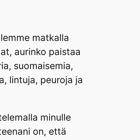
 olemme matkalla
t, aurinko paistaa
oria, suomaisemia,
, lintuja, peuroja ja
elemalla minulle
tteenani on, että