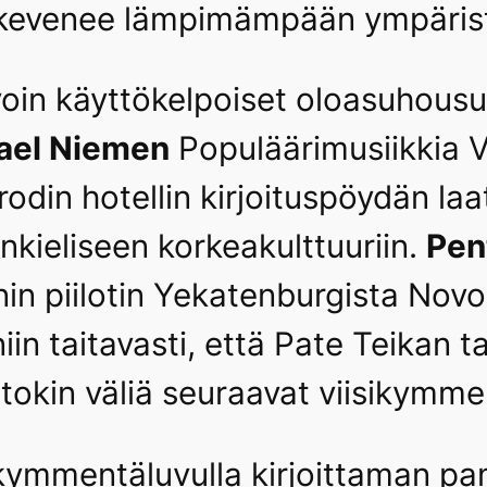
a kevenee lämpimämpään ympärist
arvoin käyttökelpoiset oloasuhous
ael Niemen
Populäärimusiikkia Vi
din hotellin kirjoituspöydän laa
nkieliseen korkeakulttuuriin.
Pen
n piilotin Yekatenburgista Novos
n taitavasti, että Pate Teikan ta
tokin väliä seuraavat viisikymme
kymmentäluvulla kirjoittaman pam