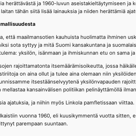
sia herättävästä ja 1960-luvun aseistakieltäytymiseen ja
aitan tähän siitä lisää lainauksia ja niiden herättämiä ajat
lmallisuudesta
alla, että maailmansotien kauhuista huolimatta ihminen 
iksi sota syttyy ja mitä Suomi kansakuntana ja suomalais
utulema: yksilön, isänmaan ja ihmiskunnan etu on sama ja
sojen rajoittamatonta itsemäärämisoikeutta, jossa häikäi
iriitoja on aina ollut ja tulee aina olemaan niin yksilöiden
nissamme itsestäänselvyytenä yksilönvapauden rajoitta
 mellastaa kansainvälisen politiikan pelinäyttämöllä ilma
a ajatuksia, ja niihin myös Linkola pamfletissaan viittaa.
lkaistiin vuonna 1960, eli kuusikymmentä vuotta sitten, e
hittynyt parempaan suuntaan.