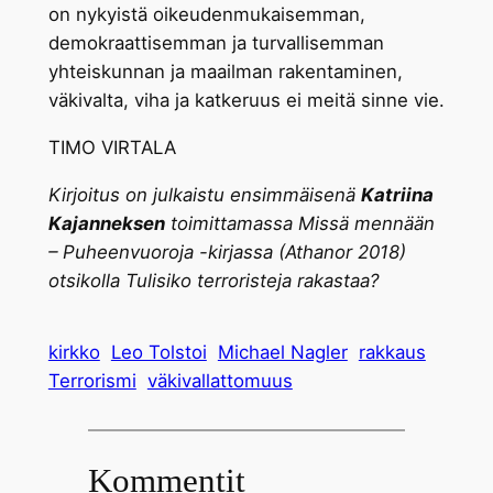
on nykyistä oikeudenmukaisemman,
demokraattisemman ja turvallisemman
yhteiskunnan ja maailman rakentaminen,
väkivalta, viha ja katkeruus ei meitä sinne vie.
TIMO VIRTALA
Kirjoitus on julkaistu ensimmäisenä
Katriina
Kajanneksen
toimittamassa Missä mennään
– Puheenvuoroja -kirjassa (Athanor 2018)
otsikolla Tulisiko terroristeja rakastaa?
kirkko
Leo Tolstoi
Michael Nagler
rakkaus
Terrorismi
väkivallattomuus
Kommentit