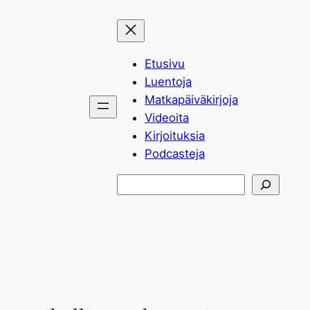
Siirry
sisältöön
Etusivu
Luentoja
Matkapäiväkirjoja
Videoita
Kirjoituksia
Podcasteja
Etsi