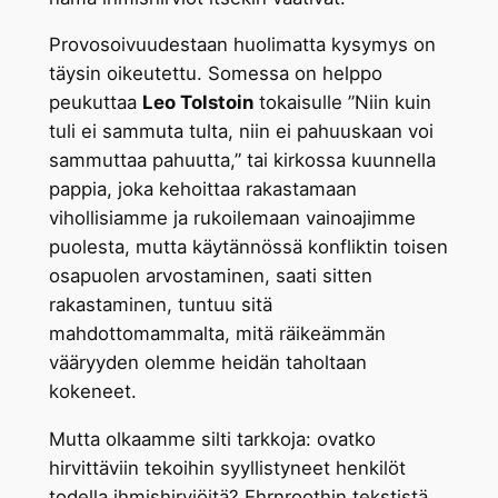
Provosoivuudestaan huolimatta kysymys on
täysin oikeutettu. Somessa on helppo
peukuttaa
Leo Tolstoin
tokaisulle ”Niin kuin
tuli ei sammuta tulta, niin ei pahuuskaan voi
sammuttaa pahuutta,” tai kirkossa kuunnella
pappia, joka kehoittaa rakastamaan
vihollisiamme ja rukoilemaan vainoajimme
puolesta, mutta käytännössä konfliktin toisen
osapuolen arvostaminen, saati sitten
rakastaminen, tuntuu sitä
mahdottomammalta, mitä räikeämmän
vääryyden olemme heidän taholtaan
kokeneet.
Mutta olkaamme silti tarkkoja: ovatko
hirvittäviin tekoihin syyllistyneet henkilöt
todella ihmishirviöitä? Ehrnroothin tekstistä