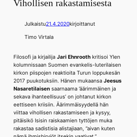
Vihollisen rakastamisesta
Julkaistu
21.4.2020
kirjoittanut
Timo Virtala
Filosofi ja kirjailija
Jari Ehnrooth
kritisoi Ylen
kolumnissaan Suomen evankelis-luterilaisen
kirkon piispojen reaktioita Turun loppukesän
2017 puukotuksiin. Hänen mukaansa
Jeesus
Nasaretilaisen
saarnaama ’äärimmäinen ja
sekava ihanteellisuus’ on johtanut kirkon
eettiseen kriisiin. Äärimmäisyydellä hän
viittaa vihollisen rakastamiseen ja kysyy,
pitäisikö Isisin raiskaamien tyttöjen muka
rakastaa sadistisia alistajiaan, ”aivan kuten
nämä ihmishirviöt itsekin vaativat.”