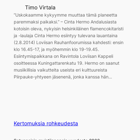
Timo Virtala
”Uskokaamme kykyymme muuttaa tämä planeetta
paremmaksi paikaksi.” – Cinta Hermo Andalusiasta
kotoisin oleva, nykyisin helsinkiläinen flamencokitaristi
ja -laulaja Cinta Hermo esiintyy tulevana lauantaina
(2.8.2014) Loviisan Rauhanfoorumissa kahdesti: ensin
klo 16.45-17, ja myöhemmin klo 19-19.45.
Esiintymispaikkana on Ravintola Loviisan Kappeli
osoitteessa Kuningattarenkatu 19. Hermo on saanut
musiikillisia vaikutteita useista eri kulttuureista
Piirpauke-yhtyeen jäsenenä, jonka kanssa hän…
Kertomuksia rohkeudesta