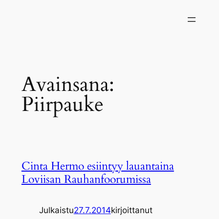
Siirry
sisältöön
Avainsana:
Piirpauke
Cinta Hermo esiintyy lauantaina
Loviisan Rauhanfoorumissa
Julkaistu
27.7.2014
kirjoittanut