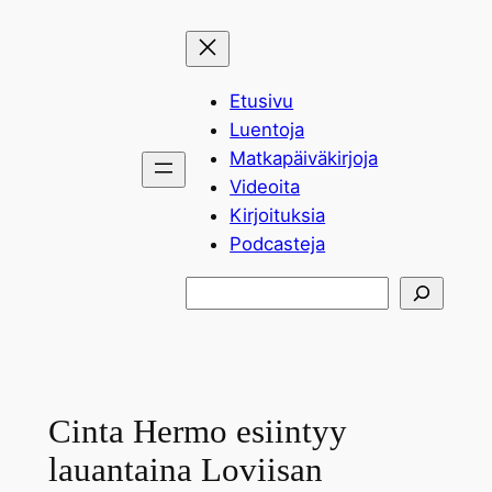
Siirry
sisältöön
Etusivu
Luentoja
Matkapäiväkirjoja
Videoita
Kirjoituksia
Podcasteja
Etsi
Cinta Hermo esiintyy
lauantaina Loviisan