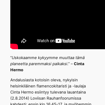
”
Uskokaamme kykyymme muuttaa tämä
planeetta paremmaksi paikaksi
.” –
Cinta
Hermo
Andalusiasta kotoisin oleva, nykyisin
helsinkiläinen flamencokitaristi ja -laulaja
Cinta Hermo esiintyy tulevana lauantaina
(2.8.2014) Loviisan Rauhanfoorumissa
kahdesti: ensin klo 16.45-17, ja myöhemmin