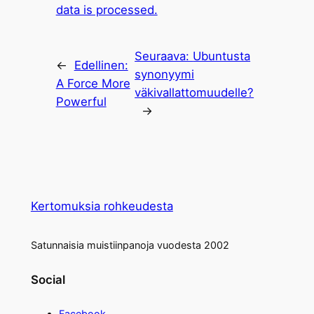
data is processed.
Seuraava:
Ubuntusta
←
Edellinen:
synonyymi
A Force More
väkivallattomuudelle?
Powerful
→
Kertomuksia rohkeudesta
Satunnaisia muistiinpanoja vuodesta 2002
Social
Facebook