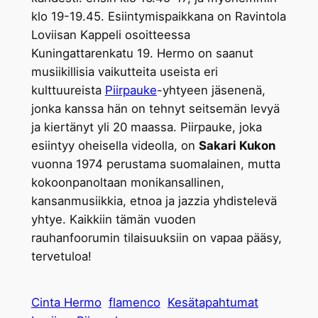
klo 19-19.45. Esiintymispaikkana on Ravintola
Loviisan Kappeli osoitteessa
Kuningattarenkatu 19. Hermo on saanut
musiikillisia vaikutteita useista eri
kulttuureista
Piirpauke
-yhtyeen jäsenenä,
jonka kanssa hän on tehnyt seitsemän levyä
ja kiertänyt yli 20 maassa. Piirpauke, joka
esiintyy oheisella videolla, on
Sakari Kukon
vuonna 1974 perustama suomalainen, mutta
kokoonpanoltaan monikansallinen,
kansanmusiikkia, etnoa ja jazzia yhdistelevä
yhtye. Kaikkiin tämän vuoden
rauhanfoorumin tilaisuuksiin on vapaa pääsy,
tervetuloa!
Cinta Hermo
flamenco
Kesätapahtumat