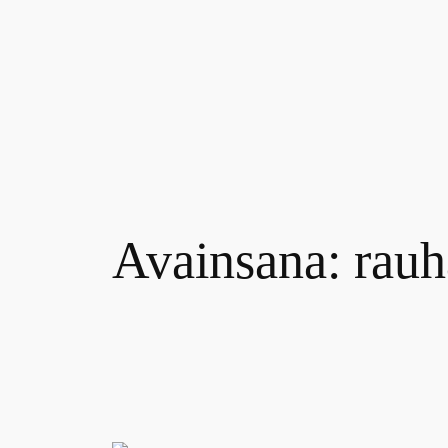
Siirry
sisältöön
Avainsana:
rauh