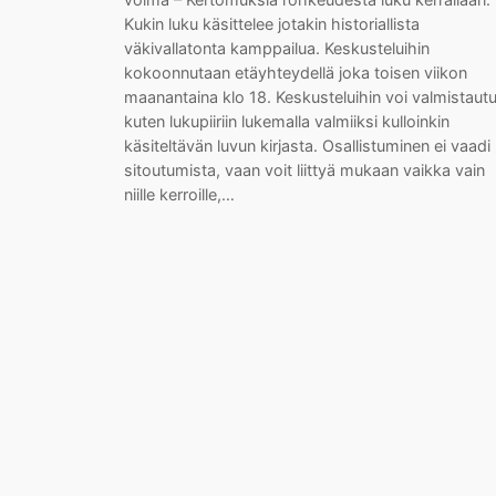
Kukin luku käsittelee jotakin historiallista
väkivallatonta kamppailua. Keskusteluihin
kokoonnutaan etäyhteydellä joka toisen viikon
maanantaina klo 18. Keskusteluihin voi valmistaut
kuten lukupiiriin lukemalla valmiiksi kulloinkin
käsiteltävän luvun kirjasta. Osallistuminen ei vaadi
sitoutumista, vaan voit liittyä mukaan vaikka vain
niille kerroille,…