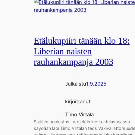
Etälukupiiri tänään klo 18:
Liberian naisten
rauhankampanja 2003
Julkaistu
1.9.2025
kirjoittanut
Timo Virtala
Siviilien puolustus -projektin keskustelusarjassa
käydään läpi Timo Virtalan teos Väkivallattomuud
voima – Kertomuksia rohkeudesta luku kerrallaan.