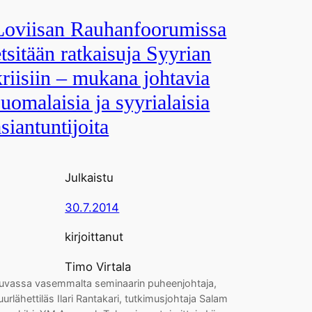
Loviisan Rauhanfoorumissa
etsitään ratkaisuja Syyrian
kriisiin – mukana johtavia
suomalaisia ja syyrialaisia
asiantuntijoita
Julkaistu
30.7.2014
kirjoittanut
Timo Virtala
uvassa vasemmalta seminaarin puheenjohtaja,
uurlähettiläs Ilari Rantakari, tutkimusjohtaja Salam