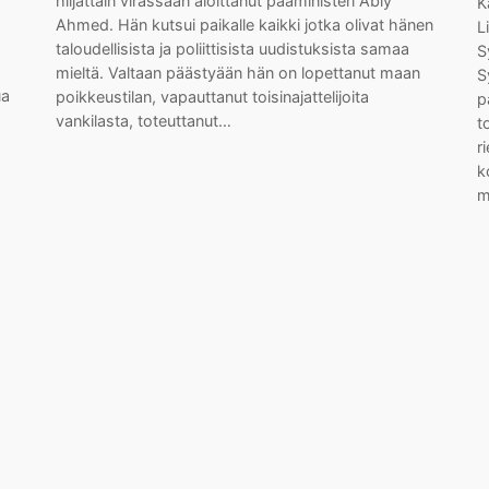
hiljattain virassaan aloittanut pääministeri Abiy
K
Ahmed. Hän kutsui paikalle kaikki jotka olivat hänen
L
taloudellisista ja poliittisista uudistuksista samaa
S
mieltä. Valtaan päästyään hän on lopettanut maan
S
ua
poikkeustilan, vapauttanut toisinajattelijoita
p
vankilasta, toteuttanut…
t
r
k
m