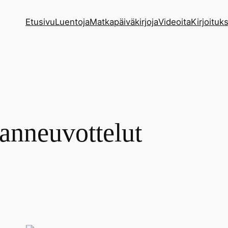
Etusivu
Luentoja
Matkapäiväkirjoja
Videoita
Kirjoituks
anneuvottelut