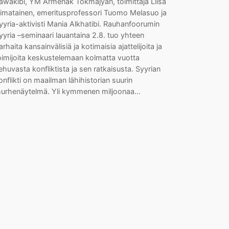
awakibi, YM Armenak Tokmajyan, toimittaja Liisa
iimatainen, emeritusprofessori Tuomo Melasuo ja
yyria-aktivisti Mania Alkhatibi. Rauhanfoorumin
yyria –seminaari lauantaina 2.8. tuo yhteen
arhaita kansainvälisiä ja kotimaisia ajattelijoita ja
oimijoita keskustelemaan kolmatta vuotta
iehuvasta konfliktista ja sen ratkaisusta. Syyrian
onflikti on maailman lähihistorian suurin
urhenäytelmä. Yli kymmenen miljoonaa…